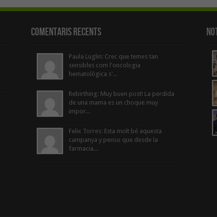
Comentaris Recents
Not
Paula Luglin: Crec que temes tan
sensibles com l'oncologia
hematològica s'...
Rebirthing: Muy buen post! La perdida
de una mama es un choque muy
impor...
Felix Torres: Esta molt bé aquesta
campanya y penso que desde la
farmacia...