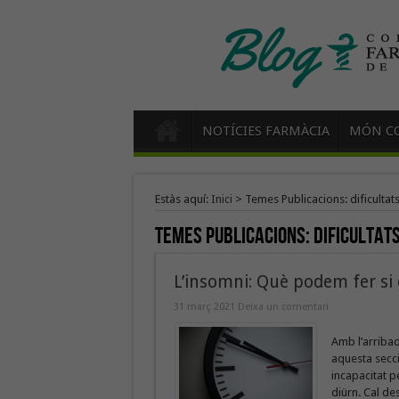
NOTÍCIES FARMÀCIA
MÓN CO
Estàs aquí:
Inici
>
Temes Publicacions: dificultat
Temes Publicacions:
dificultat
L’insomni: Què podem fer si
31 març 2021
Deixa un comentari
Amb l’arribad
aquesta secc
incapacitat p
diürn. Cal de