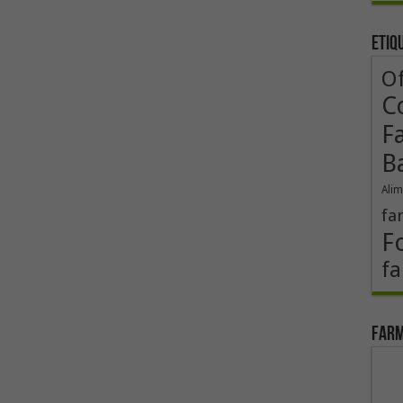
Etiq
Of
Co
F
B
Alim
fa
F
fa
Farm