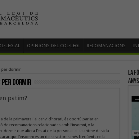
L·LEGIAL
OPINIONS DEL COL·LEGI
RECOMANACIONS
IN
s per dormir
La f
anys
s per dormir
 en patim?
a de la primavera i el canvi d’horari, és oportú parlar en
ió de recomanacions relacionades amb l’insomni, o la
er dormir que altera l’estat de la persona i el seu ritme de vida
stacar que l’insomni és un dels trastorns més freqüents en la