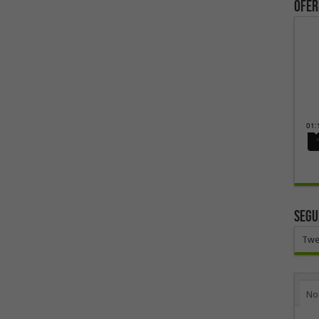
ofer
SEGU
Twe
No