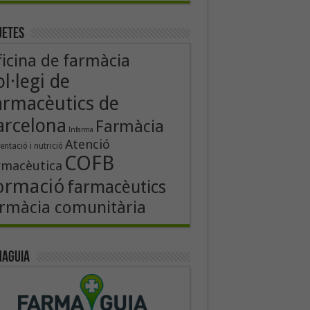
uetes
icina de farmàcia
l·legi de
armacèutics de
arcelona
Farmàcia
Infarma
Atenció
entació i nutrició
COFB
rmacèutica
ormació
farmacèutics
rmàcia comunitària
aguia