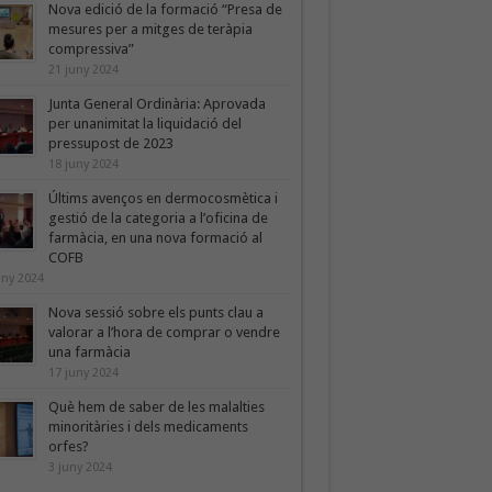
Nova edició de la formació “Presa de
mesures per a mitges de teràpia
compressiva”
21 juny 2024
Junta General Ordinària: Aprovada
per unanimitat la liquidació del
pressupost de 2023
18 juny 2024
Últims avenços en dermocosmètica i
gestió de la categoria a l’oficina de
farmàcia, en una nova formació al
COFB
uny 2024
Nova sessió sobre els punts clau a
valorar a l’hora de comprar o vendre
una farmàcia
17 juny 2024
Què hem de saber de les malalties
minoritàries i dels medicaments
orfes?
3 juny 2024