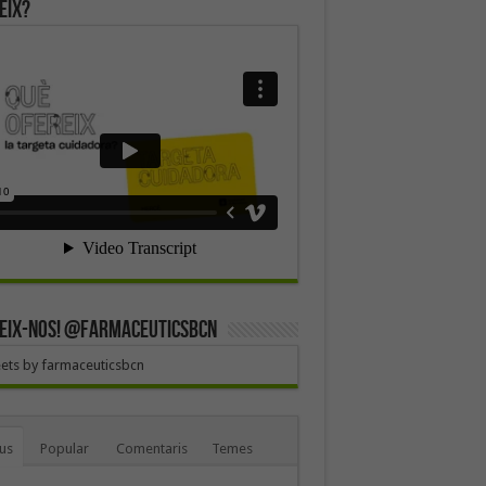
eix?
EIX-NOS! @farmaceuticsbcn
ets by farmaceuticsbcn
us
Popular
Comentaris
Temes