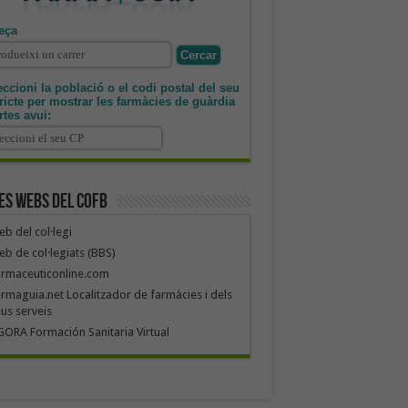
eça
ccioni la població o el codi postal del seu
tricte per mostrar les farmàcies de guàrdia
rtes avui:
es webs del COFB
b del col·legi
b de col·legiats (BBS)
armaceuticonline.com
rmaguia.net Localitzador de farmàcies i dels
us serveis
ORA Formación Sanitaria Virtual