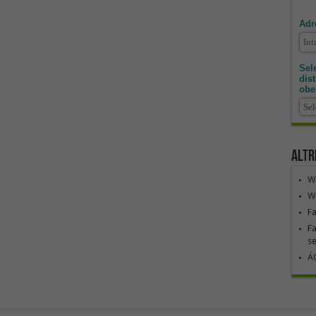
Adr
Sele
dis
obe
Altr
We
We
F
Fa
se
ÁG