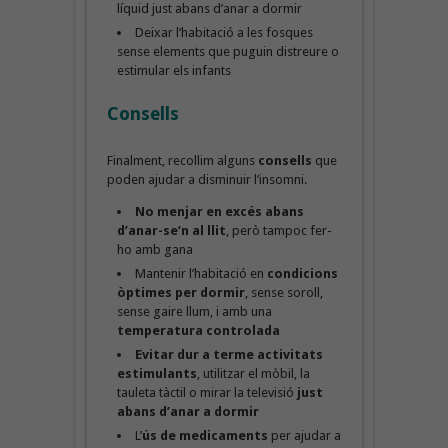
líquid just abans d’anar a dormir
Deixar l’habitació a les fosques
sense elements que puguin distreure o
estimular els infants
Consells
Finalment, recollim alguns
consells
que
poden ajudar a disminuir l’insomni.
No menjar en excés abans
d’anar-se’n al llit
, però tampoc fer-
ho amb gana
Mantenir l’habitació en
condicions
òptimes per dormir
, sense soroll,
sense gaire llum, i amb una
temperatura controlada
Evitar dur a terme activitats
estimulants
, utilitzar el mòbil, la
tauleta tàctil o mirar la televisió
just
abans d’anar a dormir
L’
ús de medicaments
per ajudar a