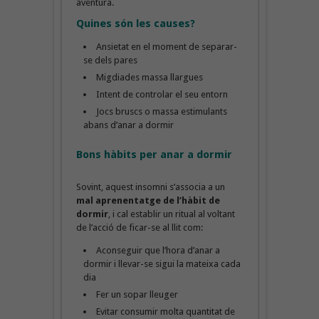
aventura.
Quines són les causes?
Ansietat en el moment de separar-
se dels pares
Migdiades massa llargues
Intent de controlar el seu entorn
Jocs bruscs o massa estimulants
abans d’anar a dormir
Bons hàbits per anar a dormir
Sovint, aquest insomni s’associa a un
mal aprenentatge de l’hàbit de
dormir
, i cal establir un ritual al voltant
de l’acció de ficar-se al llit com:
Aconseguir que l’hora d’anar a
dormir i llevar-se sigui la mateixa cada
dia
Fer un sopar lleuger
Evitar consumir molta quantitat de