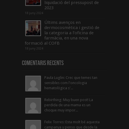
liquidació del pressupost de
2023
18 juny 2024
Últims avenços en
dermocosmètica i gestió de
la categoria a l’oficina de
farmàcia, en una nova
formació al COFB
18 juny 2024
Comentaris Recents
Paula Luglin: Crec que temes tan
sensibles com l'oncologia
hematològica s'...
Rebirthing: Muy buen post! La
perdida de una mama es un
choque muy impor...
Felix Torres: Esta molt bé aquesta
campanya y penso que desde la