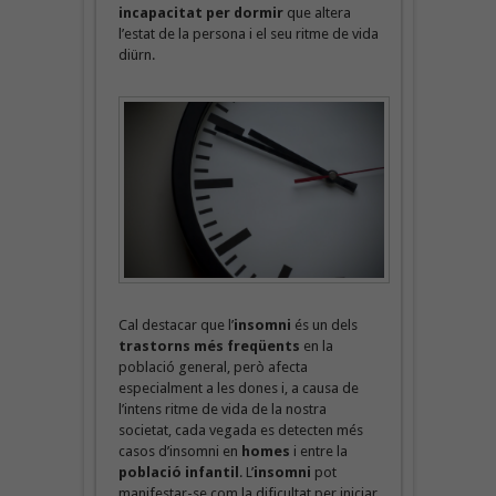
incapacitat per dormir
que altera
l’estat de la persona i el seu ritme de vida
diürn.
Cal destacar que l’
insomni
és un dels
trastorns més freqüents
en la
població general, però afecta
especialment a les dones i, a causa de
l’intens ritme de vida de la nostra
societat, cada vegada es detecten més
casos d’insomni en
homes
i entre la
població infantil
. L’
insomni
pot
manifestar-se com la dificultat per iniciar