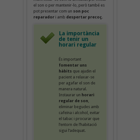
el son o per mantenir-lo, però també es
pot presentar com un
son poc
reparador
i amb
despertar precoç
.
La importància
de tenir un
horari regular
És important
fomentar uns
hàbits
que ajudin el
pacient a relaxar-se
per agafar el son de
manera natural.
Instaurar un
horari
regular de son
,
eliminar begudes amb
cafeïna i alcohol, evitar
el tabac i procurar que
l’entorn de l’habitació
sigui l’adequat.