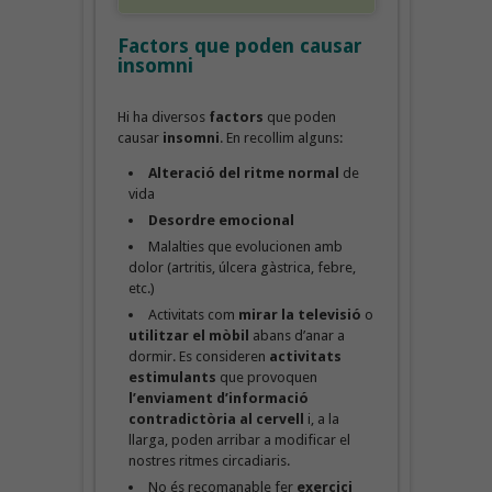
Factors que poden causar
insomni
Hi ha diversos
factors
que poden
causar
insomni
. En recollim alguns:
Alteració del ritme normal
de
vida
Desordre emocional
Malalties que evolucionen amb
dolor (artritis, úlcera gàstrica, febre,
etc.)
Activitats com
mirar la televisió
o
utilitzar el mòbil
abans d’anar a
dormir. Es consideren
activitats
estimulants
que provoquen
l’enviament d’informació
contradictòria al cervell
i, a la
llarga, poden arribar a modificar el
nostres ritmes circadiaris.
No és recomanable fer
exercici