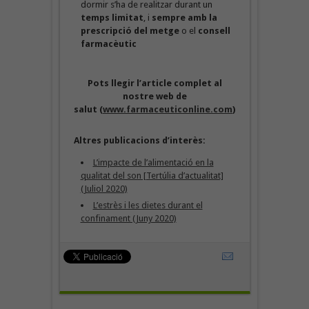
dormir s’ha de realitzar durant un
temps limitat
, i
sempre amb la
prescripció del metge
o el
consell
farmacèutic
Pots llegir l’article complet al
nostre web de
salut (
www.farmaceuticonline.com
)
Altres publicacions d’interès:
L’impacte de l’alimentació en la
qualitat del son [Tertúlia d’actualitat]
(Juliol 2020)
L’estrès i les dietes durant el
confinament (Juny 2020)