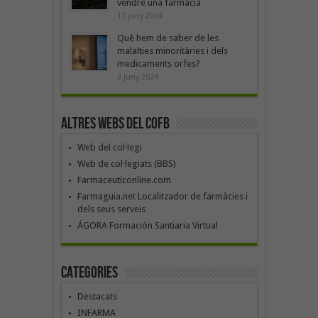
vendre una farmàcia
17 juny 2024
Què hem de saber de les
malalties minoritàries i dels
medicaments orfes?
3 juny 2024
Altres webs del COFB
Web del col·legi
Web de col·legiats (BBS)
Farmaceuticonline.com
Farmaguia.net Localitzador de farmàcies i
dels seus serveis
ÁGORA Formación Santiaria Virtual
Categories
Destacats
INFARMA