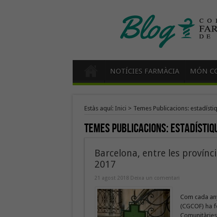
NOTÍCIES FARMÀCIA
MÓN CO
Estàs aquí:
Inici
>
Temes Publicacions: estadístiq
Temes Publicacions:
estadístiqu
Barcelona, entre les provínc
2017
21 agost 2018
Deixa un comentari
Com cada any
(CGCOF) ha fe
Comunitàries 