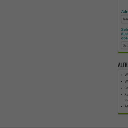
Adr
Sele
dis
obe
Altr
We
We
F
Fa
se
ÁG