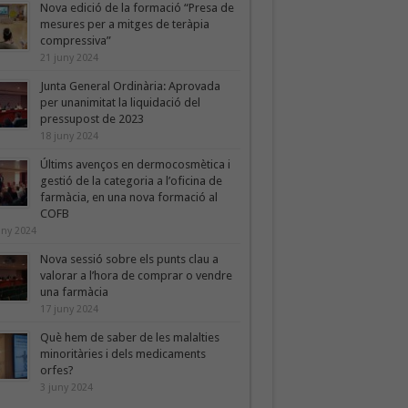
Nova edició de la formació “Presa de
mesures per a mitges de teràpia
compressiva”
21 juny 2024
Junta General Ordinària: Aprovada
per unanimitat la liquidació del
pressupost de 2023
18 juny 2024
Últims avenços en dermocosmètica i
gestió de la categoria a l’oficina de
farmàcia, en una nova formació al
COFB
uny 2024
Nova sessió sobre els punts clau a
valorar a l’hora de comprar o vendre
una farmàcia
17 juny 2024
Què hem de saber de les malalties
minoritàries i dels medicaments
orfes?
3 juny 2024