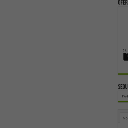
ofer
SEGU
Twe
No