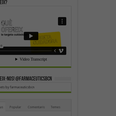
eix?
EIX-NOS! @farmaceuticsbcn
ets by farmaceuticsbcn
us
Popular
Comentaris
Temes