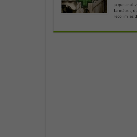
ja que analitz
farmàcies, de
recollim les 