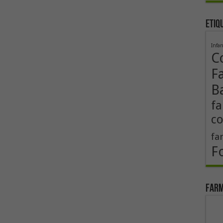
Etiq
Infa
Co
F
B
fa
co
fa
F
Farm