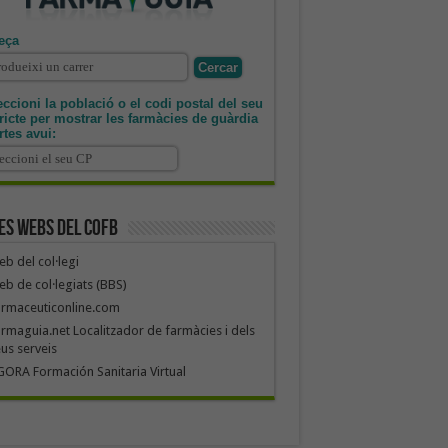
eça
ccioni la població o el codi postal del seu
tricte per mostrar les farmàcies de guàrdia
rtes avui:
es webs del COFB
b del col·legi
b de col·legiats (BBS)
armaceuticonline.com
rmaguia.net Localitzador de farmàcies i dels
us serveis
ORA Formación Sanitaria Virtual