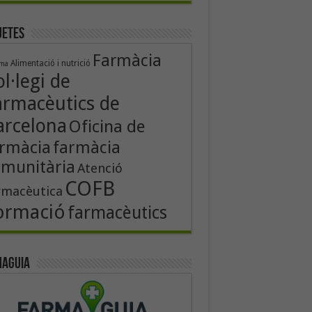
uetes
Farmàcia
Alimentació i nutrició
rma
l·legi de
armacèutics de
arcelona
Oficina de
rmàcia
farmàcia
munitària
Atenció
COFB
rmacèutica
ormació
farmacèutics
aguia