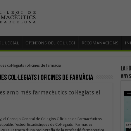
L·LEGIAL
OPINIONS DEL COL·LEGI
RECOMANACIONS
IN
ues col·legiats i oficines de farmàcia
La f
anys
es col·legiats i oficines de farmàcia
ies amb més farmacèutics col·legiats el
, el Consejo General de Colegios Oficiales de Farmacéuticos
t públic l’estudi Estadístiques de Col·legiats i Farmàcies
2017. Es tracta d’una radiografia de la professió farmacèutica,