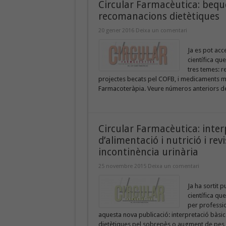
Circular Farmacèutica: beque
recomanacions dietètiques
20 gener 2016
Deixa un comentari
Ja es pot acc
científica qu
tres temes: r
projectes becats pel COFB, i medicaments més
Farmacoteràpia. Veure números anteriors de
Circular Farmacèutica: inter
d’alimentació i nutrició i re
incontinència urinària
25 novembre 2015
Deixa un comentari
Ja ha sortit 
científica que
per professio
aquesta nova publicació: interpretació bàsi
dietètiques pel sobrepès o augment de pes i 