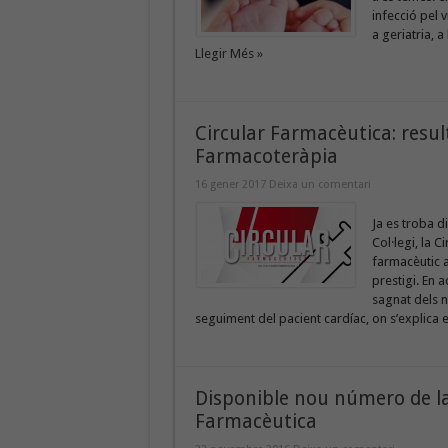
infecció pel v
a geriatria, a
Llegir Més »
Circular Farmacèutica: result
Farmacoteràpia
16 gener 2017
Deixa un comentari
Ja es troba d
Col·legi, la 
farmacèutic a
prestigi. En 
sagnat dels n
seguiment del pacient cardíac, on s’explica el
Disponible nou número de la 
Farmacèutica