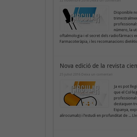
22 novembre 2016
Deixa un comentari
Disponible no
trimestralment
professionals
número, la ut
oftalmologia i el secret dels radiofàrmacs en 
Farmacoteràpia, i les recomanacions dietètiq
Nova edició de la revista cien
25 juliol 2016
Deixa un comentari
Ja es pot lle
que el Col·leg
professionals
destaquen tre
Espanya, exp
alirocumab) i l’estudi en profunditat de ...
Ll