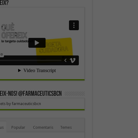
eix?
EIX-NOS! @farmaceuticsbcn
ets by farmaceuticsbcn
us
Popular
Comentaris
Temes