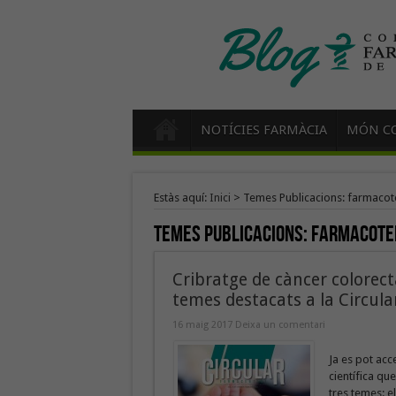
NOTÍCIES FARMÀCIA
MÓN CO
Estàs aquí:
Inici
>
Temes Publicacions: farmacot
Temes Publicacions:
farmacote
Cribratge de càncer colorecta
temes destacats a la Circul
16 maig 2017
Deixa un comentari
Ja es pot acc
científica qu
tres temes: e