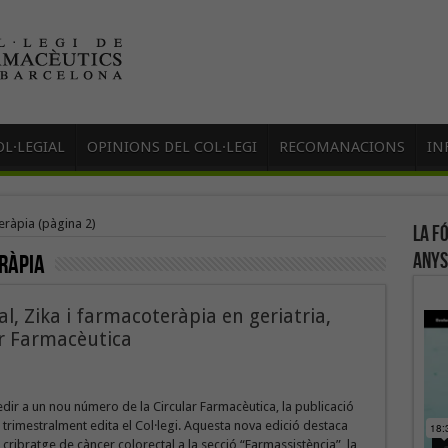
L·LEGIAL
OPINIONS DEL COL·LEGI
RECOMANACIONS
IN
eràpia
(pàgina 2)
La f
anys
ràpia
l, Zika i farmacoteràpia en geriatria,
ar Farmacèutica
edir a un nou número de la Circular Farmacèutica, la publicació
e trimestralment edita el Col·legi. Aquesta nova edició destaca
l cribratge de càncer colorectal a la secció “Farmassistència”, la