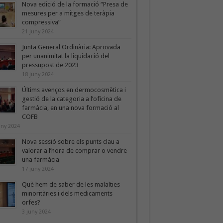
Nova edició de la formació “Presa de
mesures per a mitges de teràpia
compressiva”
21 juny 2024
Junta General Ordinària: Aprovada
per unanimitat la liquidació del
pressupost de 2023
18 juny 2024
Últims avenços en dermocosmètica i
gestió de la categoria a l’oficina de
farmàcia, en una nova formació al
COFB
uny 2024
Nova sessió sobre els punts clau a
valorar a l’hora de comprar o vendre
una farmàcia
17 juny 2024
Què hem de saber de les malalties
minoritàries i dels medicaments
orfes?
3 juny 2024