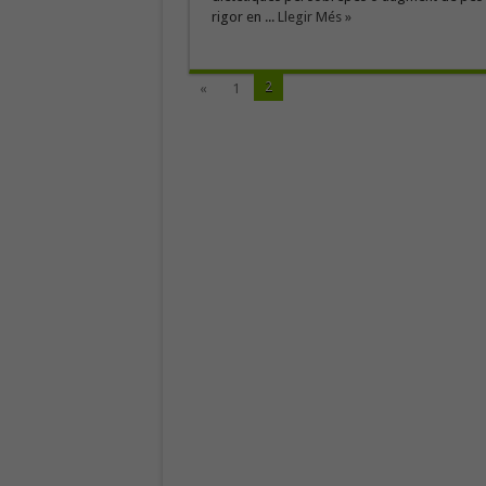
rigor en ...
Llegir Més »
2
«
1