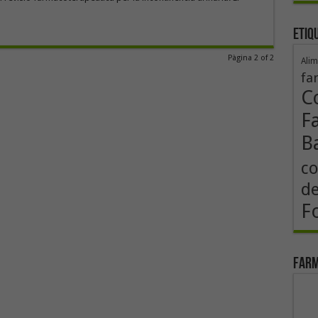
Etiq
Pàgina 2 of 2
Alim
fa
Co
F
B
co
de
F
Farm