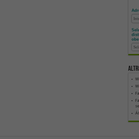
Adr
Sele
dis
obe
Altr
We
We
F
Fa
se
ÁG