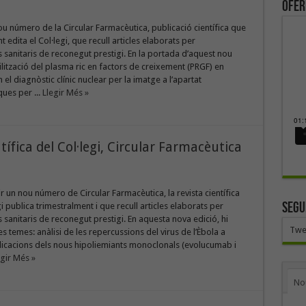
ofer
u número de la Circular Farmacèutica, publicació científica que
 edita el Col·legi, que recull articles elaborats per
 sanitaris de reconegut prestigi. En la portada d’aquest nou
ilització del plasma ric en factors de creixement (PRGF) en
el diagnòstic clínic nuclear per la imatge a l’apartat
ues per ...
Llegir Més »
tífica del Col·legi, Circular Farmacèutica
gir un nou número de Circular Farmacèutica, la revista científica
SEGU
i publica trimestralment i que recull articles elaborats per
 sanitaris de reconegut prestigi. En aquesta nova edició, hi
Twe
s temes: anàlisi de les repercussions del virus de l’Èbola a
licacions dels nous hipoliemiants monoclonals (evolucumab i
egir Més »
No