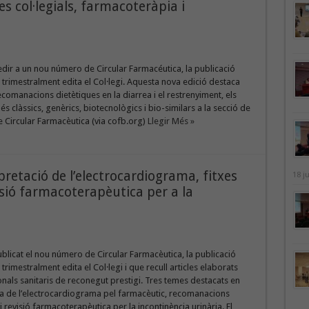
s col·legials, farmacoteràpia i
edir a un nou número de Circular Farmacéutica, la publicació
e trimestralment edita el Col·legi. Aquesta nova edició destaca
ecomanacions dietètiques en la diarrea i el restrenyiment, els
 clàssics, genèrics, biotecnològics i bio-similars a la secció de
 Circular Farmacèutica (via cofb.org)
Llegir Més »
pretació de l’electrocardiograma, fitxes
18 j
visió farmacoterapèutica per a la
publicat el nou número de Circular Farmacèutica, la publicació
 trimestralment edita el Col·legi i que recull articles elaborats
nals sanitaris de reconegut prestigi. Tres temes destacats en
ca de l’electrocardiograma pel farmacèutic, recomanacions
revisió farmacoterapèutica per la incontinència urinària. El