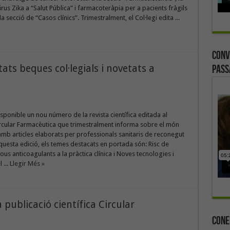
irus Zika a “Salut Pública” i farmacoteràpia per a pacients fràgils
 la secció de “Casos clínics”. Trimestralment, el Col·legi edita ...
Conv
ats beques col·legials i novetats a
Pass
isponible un nou número de la revista científica editada al
Circular Farmacèutica que trimestralment informa sobre el món
mb articles elaborats per professionals sanitaris de reconegut
aquesta edició, els temes destacats en portada són: Risc de
ous anticoagulants a la pràctica clínica i Noves tecnologies i
 ...
Llegir Més »
publicació científica Circular
Cone