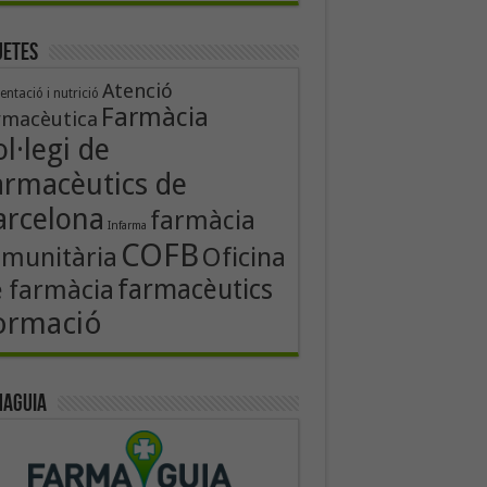
uetes
Atenció
entació i nutrició
Farmàcia
rmacèutica
l·legi de
armacèutics de
arcelona
farmàcia
Infarma
COFB
Oficina
munitària
 farmàcia
farmacèutics
ormació
aguia