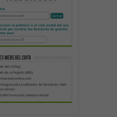
eça
ccioni la població o el codi postal del seu
tricte per mostrar les farmàcies de guàrdia
rtes avui:
es webs del COFB
b del col·legi
b de col·legiats (BBS)
armaceuticonline.com
rmaguia.net Localitzador de farmàcies i dels
us serveis
ORA Formación Sanitaria Virtual