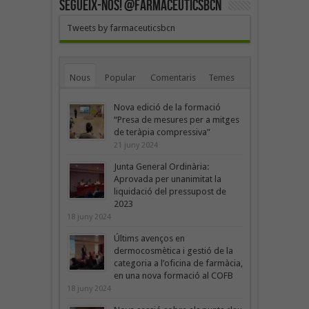
SEGUEIX-NOS! @farmaceuticsbcn
Tweets by farmaceuticsbcn
Nous
Popular
Comentaris
Temes
Nova edició de la formació
“Presa de mesures per a mitges
de teràpia compressiva”
21 juny 2024
Junta General Ordinària:
Aprovada per unanimitat la
liquidació del pressupost de
2023
18 juny 2024
Últims avenços en
dermocosmètica i gestió de la
categoria a l’oficina de farmàcia,
en una nova formació al COFB
18 juny 2024