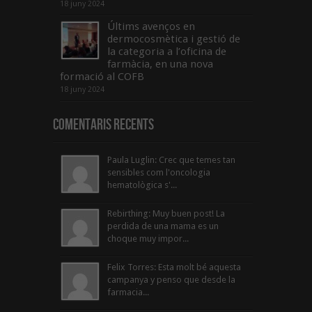
18 juny 2024
Últims avenços en
dermocosmètica i gestió de
la categoria a l’oficina de
farmàcia, en una nova
formació al COFB
18 juny 2024
Comentaris Recents
Paula Luglin: Crec que temes tan
sensibles com l'oncologia
hematològica s'...
Rebirthing: Muy buen post! La
perdida de una mama es un
choque muy impor...
Felix Torres: Esta molt bé aquesta
campanya y penso que desde la
farmacia...