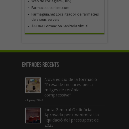
Web de col·legiats (BBS)
Farmaceuticonline.com
Farmaguia.net Localitzador de farmàcies i
dels seus serveis
ÁGORA Formación Sanitaria Virtual
Entrades recents
Nova edició de la formació
“Presa de mesures per a
mitges de teràpia
compressiva”
21 juny 2024
Junta General Ordinària:
Aprovada per unanimitat la
liquidació del pressupost de
2023