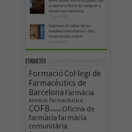
Nova sessió sobre els punts clau
a valorar a l’hora de comprar o
vendre una farmàcia
17 juny 2024
Què hem de saber de les
malalties minoritàries i dels
medicaments orfes?
3 juny 2024
Etiquetes
Formació
Col·legi de
Farmacèutics de
Barcelona
Farmàcia
Atenció farmacèutica
COFB
Oficina de
Infarma
farmàcia
farmàcia
comunitària