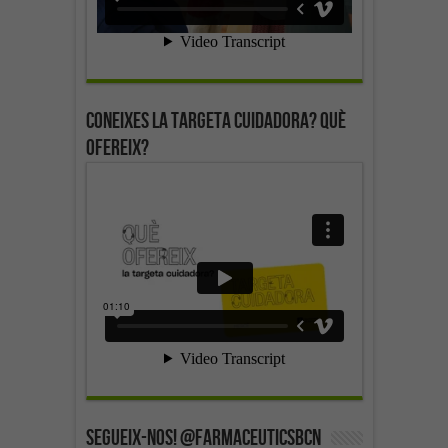
Coneixes la targeta cuidadora? Què
ofereix?
SEGUEIX-NOS! @farmaceuticsbcn