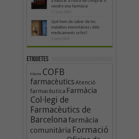
a valorar a l’hora de comprar o
vendre una farmàcia
17 juny 2024
Què hem de saber de les
malalties minoritàries i dels
medicaments orfes?
3 juny 2024
Etiquetes
COFB
Infarma
farmacèutics
Atenció
Farmàcia
farmacèutica
Col·legi de
Farmacèutics de
Barcelona
farmàcia
Formació
comunitària