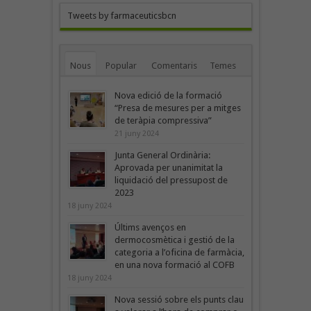
Tweets by farmaceuticsbcn
Nous
Popular
Comentaris
Temes
Nova edició de la formació
“Presa de mesures per a mitges
de teràpia compressiva”
21 juny 2024
Junta General Ordinària:
Aprovada per unanimitat la
liquidació del pressupost de
2023
18 juny 2024
Últims avenços en
dermocosmètica i gestió de la
categoria a l’oficina de farmàcia,
en una nova formació al COFB
18 juny 2024
Nova sessió sobre els punts clau