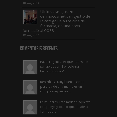
18 juny 2024
Últims avenços en
dermocosmètica i gestió de
la categoria a l’oficina de
farmàcia, en una nova
formació al COFB
18 juny 2024
Comentaris Recents
Paula Luglin: Crec que temes tan
sensibles com l'oncologia
hematològica s'...
Rebirthing: Muy buen post! La
perdida de una mama es un
choque muy impor...
Felix Torres: Esta molt bé aquesta
campanya y penso que desde la
farmacia...