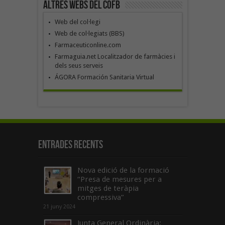
Altres webs del COFB
Web del col·legi
Web de col·legiats (BBS)
Farmaceuticonline.com
Farmaguia.net Localitzador de farmàcies i
dels seus serveis
ÁGORA Formación Sanitaria Virtual
Entrades recents
Nova edició de la formació
“Presa de mesures per a
mitges de teràpia
compressiva”
21 juny 2024
Junta General Ordinària: