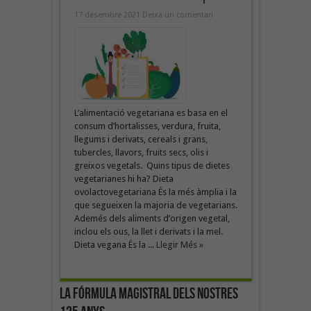
17 desembre 2021
Deixa un comentari
L’alimentació vegetariana es basa en el
consum d’hortalisses, verdura, fruita,
llegums i derivats, cereals i grans,
tubercles, llavors, fruits secs, olis i
greixos vegetals. Quins tipus de dietes
vegetarianes hi ha? Dieta
ovolactovegetariana És la més àmplia i la
que segueixen la majoria de vegetarians.
Ademés dels aliments d’origen vegetal,
inclou els ous, la llet i derivats i la mel.
Dieta vegana És la ...
Llegir Més »
La fórmula magistral dels nostres