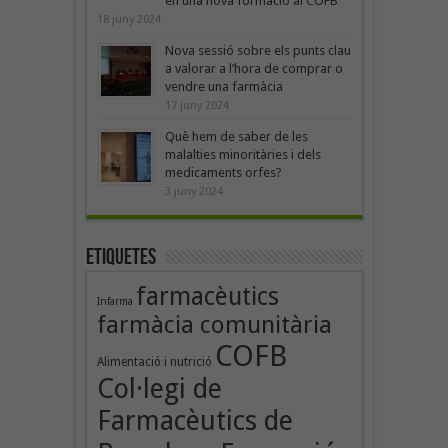
en una nova formació al COFB
18 juny 2024
Nova sessió sobre els punts clau
a valorar a l’hora de comprar o
vendre una farmàcia
17 juny 2024
Què hem de saber de les
malalties minoritàries i dels
medicaments orfes?
3 juny 2024
Etiquetes
farmacèutics
Infarma
farmàcia comunitària
COFB
Alimentació i nutrició
Col·legi de
Farmacèutics de