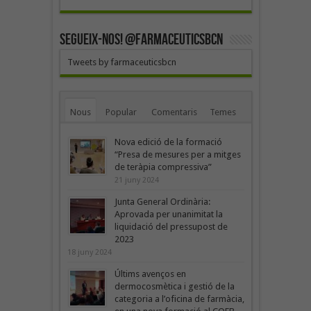
SEGUEIX-NOS! @farmaceuticsbcn
Tweets by farmaceuticsbcn
Nous
Popular
Comentaris
Temes
Nova edició de la formació
“Presa de mesures per a mitges
de teràpia compressiva”
21 juny 2024
Junta General Ordinària:
Aprovada per unanimitat la
liquidació del pressupost de
2023
18 juny 2024
Últims avenços en
dermocosmètica i gestió de la
categoria a l’oficina de farmàcia,