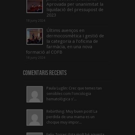
Aprovada per unanimitat la
liquidació del pressupost de
2023
18 juny 2024
Últims avenços en
dermocosmètica i gestió de
la categoria a l’oficina de
farmàcia, en una nova
formació al COFB
18 juny 2024
Comentaris Recents
Paula Luglin: Crec que temes tan
sensibles com l'oncologia
hematològica s'...
Rebirthing: Muy buen post! La
perdida de una mama es un
choque muy impor...
Felix Torres: Esta molt bé aquesta