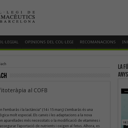
L·LEGIAL
OPINIONS DEL COL·LEGI
RECOMANACIONS
IN
Bach
La f
anys
ach
fitoteràpia al COFB
en l’embaràs i la lactància” (14 i 15 març) L’embaràs és una
lògica molt especial. Els canvis i les adaptacions a la nova
en aparellades més necessitats o la modificació de vitamines i
assegurar l’aportació de nutrients i oxigen al fetus. Alhora, es