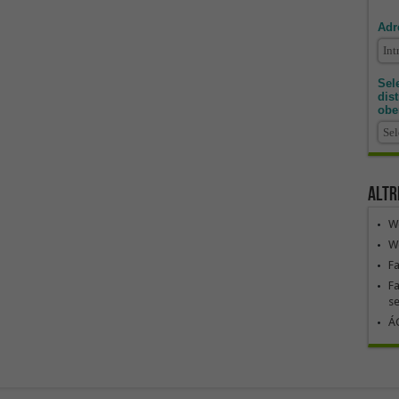
Adr
Sele
dis
obe
Altr
We
We
F
Fa
se
ÁG