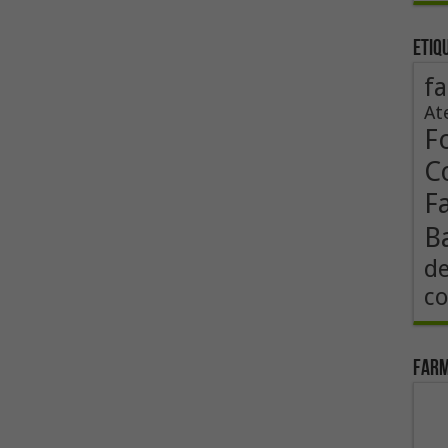
Etiq
fa
At
F
Co
F
B
de
co
Farm