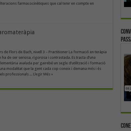
lteracions farmacocinètiques que cal tenir en compte en
Conv
i aromateràpia
Pass
urs de Flors de Bach, nivell 3 – Practitioner La formació en teràpia
h ha de ser seriosa, rigorosa i contrastada. Es tracta d’una
ementària avalada per gairebé un segle d’utilització i formació
 una modalitat que la gent cada cop coneix i demana més i és
els professionals ...
Llegir Més »
Cone