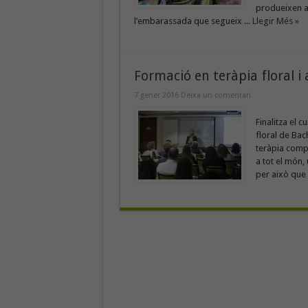
produeixen a
l’embarassada que segueix ...
Llegir Més »
Formació en teràpia floral 
7 gener 2016
Deixa un comentari
Finalitza el c
floral de Bac
teràpia compl
a tot el món,
per això que 