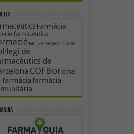
uetes
rmacèutics
Farmàcia
enció farmacèutica
ormació
Alimentació i nutrició
Infarma
l·legi de
armacèutics de
COFB
arcelona
Oficina
 farmàcia
farmàcia
munitària
aguia