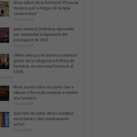
Nova edició de la formació “Presa de
mesures per a mitges de teràpia
compressiva”
21 juny 2024
Junta General Ordinària: Aprovada
per unanimitat la liquidació del
pressupost de 2023
18 juny 2024
Últims avenços en dermocosmètica i
gestió de la categoria a l’oficina de
farmàcia, en una nova formació al
COFB
uny 2024
Nova sessió sobre els punts clau a
valorar a l’hora de comprar o vendre
una farmàcia
17 juny 2024
Què hem de saber de les malalties
minoritàries i dels medicaments
orfes?
3 juny 2024