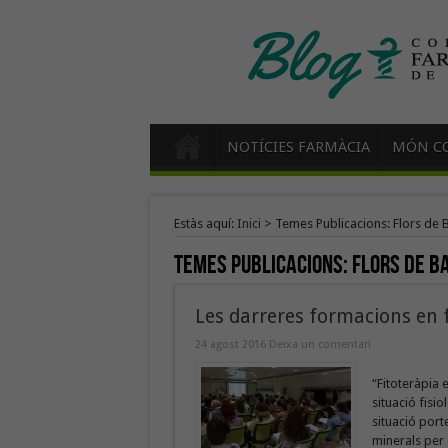
NOTÍCIES FARMÀCIA
MÓN CO
Estàs aquí:
Inici
>
Temes Publicacions: Flors de 
Temes Publicacions:
Flors de B
Les darreres formacions en 
24 agost 2016
Deixa un comentari
“Fitoteràpia 
situació fisio
situació port
minerals per 