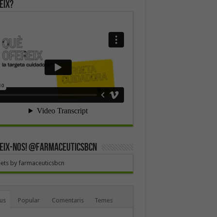
eix?
EIX-NOS! @farmaceuticsbcn
ets by farmaceuticsbcn
us
Popular
Comentaris
Temes