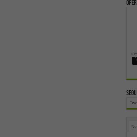
ofer
SEGU
Twe
No