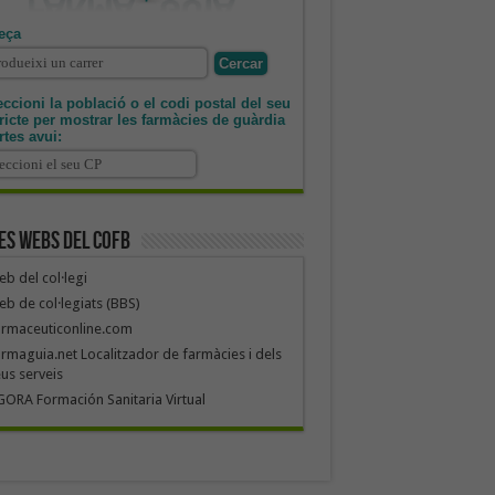
eça
ccioni la població o el codi postal del seu
tricte per mostrar les farmàcies de guàrdia
rtes avui:
es webs del COFB
b del col·legi
b de col·legiats (BBS)
armaceuticonline.com
rmaguia.net Localitzador de farmàcies i dels
us serveis
ORA Formación Sanitaria Virtual