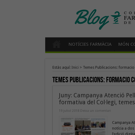
NOTÍCIES FARMÀCIA
MÓN CO
Estàs aquí:
Inici
>
Temes Publicacions: formacio
Temes Publicacions:
formacio c
Juny: Campanya Atenció Pell,
formativa del Col·legi, teme
19 juliol 2018
Deixa un comentari
Campanya Aten
notícia a dos
l’edició digit