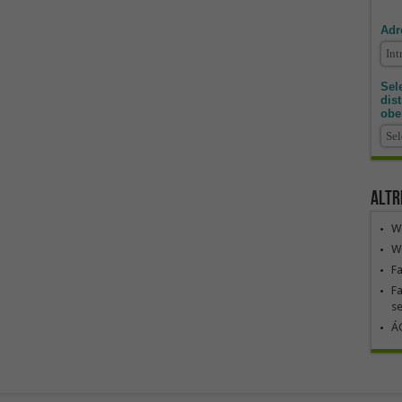
Adr
Sele
dis
obe
Altr
We
We
F
Fa
se
ÁG