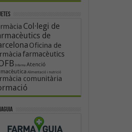
uetes
Col·legi de
armàcia
armacèutics de
arcelona
Oficina de
rmàcia
farmacèutics
OFB
Atenció
Infarma
rmacèutica
Alimentació i nutrició
rmàcia comunitària
ormació
aguia