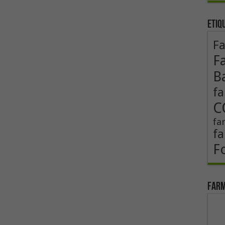
Etiq
F
F
B
fa
C
fa
fa
F
Farm