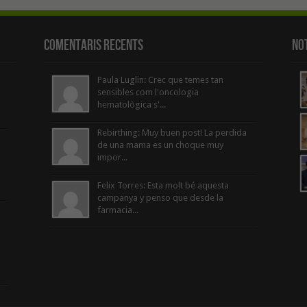
Comentaris Recents
Not
Paula Luglin: Crec que temes tan
sensibles com l'oncologia
hematològica s'...
Rebirthing: Muy buen post! La perdida
de una mama es un choque muy
impor...
Felix Torres: Esta molt bé aquesta
campanya y penso que desde la
farmacia...