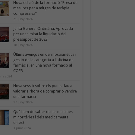
Nova edició de la formació “Presa de
mesures per a mitges de teràpia
compressiva”
21 juny 2024
Junta General Ordinària: Aprovada
per unanimitat la liquidació del
pressupost de 2023
18 juny 2024
Últims avenços en dermocosmètica i
gestió de la categoria a l’oficina de
farmàcia, en una nova formació al
COFB
uny 2024
Nova sessió sobre els punts clau a
valorar a l’hora de comprar o vendre
una farmàcia
17 juny 2024
Què hem de saber de les malalties
minoritàries i dels medicaments
orfes?
3 juny 2024