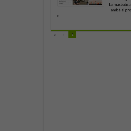
farmacèutica
També al prog
»
2
«
1