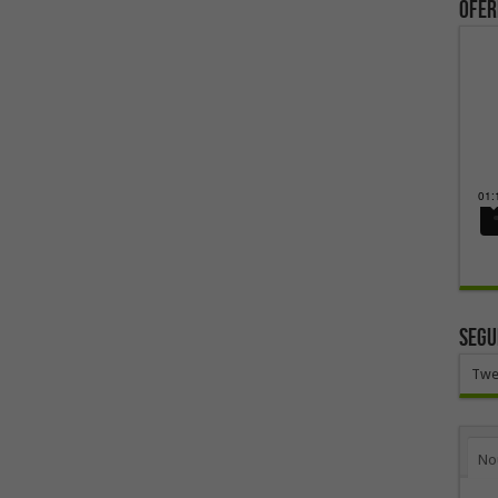
ofer
SEGU
Twe
No