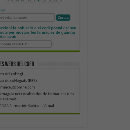
eça
ccioni la població o el codi postal del seu
tricte per mostrar les farmàcies de guàrdia
rtes avui:
es webs del COFB
b del col·legi
b de col·legiats (BBS)
armaceuticonline.com
rmaguia.net Localitzador de farmàcies i dels
us serveis
ORA Formación Sanitaria Virtual