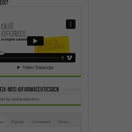
eix?
EIX-NOS! @farmaceuticsbcn
ets by farmaceuticsbcn
us
Popular
Comentaris
Temes