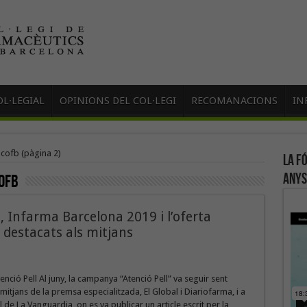
L·LEGIAL
OPINIONS DEL COL·LEGI
RECOMANACIONS
IN
 cofb
(pàgina 2)
La f
anys
ofb
 Infarma Barcelona 2019 i l’oferta
s destacats als mitjans
ció Pell Al juny, la campanya “Atenció Pell” va seguir sent
 mitjans de la premsa especialitzada, El Global i Diariofarma, i a
al de La Vanguardia, on es va publicar un article escrit per la