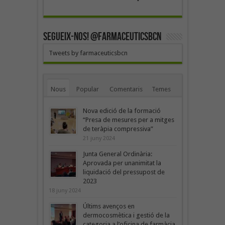
SEGUEIX-NOS! @farmaceuticsbcn
Tweets by farmaceuticsbcn
Nous
Popular
Comentaris
Temes
Nova edició de la formació
“Presa de mesures per a mitges
de teràpia compressiva”
21 juny 2024
Junta General Ordinària:
Aprovada per unanimitat la
liquidació del pressupost de
2023
18 juny 2024
Últims avenços en
dermocosmètica i gestió de la
categoria a l’oficina de farmàcia,