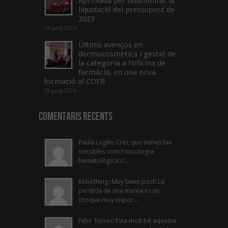
Aprovada per unanimitat la
liquidació del pressupost de
2023
18 juny 2024
Últims avenços en
dermocosmètica i gestió de
la categoria a l’oficina de
farmàcia, en una nova
formació al COFB
18 juny 2024
Comentaris Recents
Paula Luglin: Crec que temes tan
sensibles com l'oncologia
hematològica s'...
Rebirthing: Muy buen post! La
perdida de una mama es un
choque muy impor...
Felix Torres: Esta molt bé aquesta