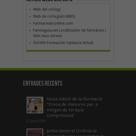
Web del col·legi
Web de col·legiats (BBS)
Farmaceuticonline.com
Farmaguia.net Localitzador de farmàcies i
dels seus serveis
ÁGORA Formación Sanitaria Virtual
Entrades recents
Nova edició de la formació
“Presa de mesures per a
mitges de teràpia
compressiva”
21 juny 2024
Junta General Ordinària: