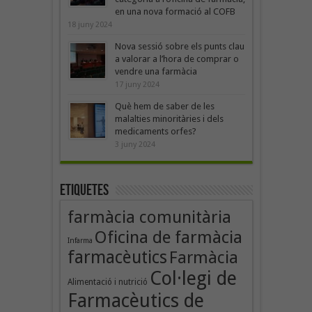
en una nova formació al COFB
18 juny 2024
Nova sessió sobre els punts clau
a valorar a l’hora de comprar o
vendre una farmàcia
17 juny 2024
Què hem de saber de les
malalties minoritàries i dels
medicaments orfes?
3 juny 2024
Etiquetes
farmàcia comunitària
Oficina de farmàcia
Infarma
farmacèutics
Farmàcia
Col·legi de
Alimentació i nutrició
Farmacèutics de