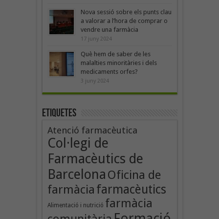
Nova sessió sobre els punts clau
a valorar a l’hora de comprar o
vendre una farmàcia
17 juny 2024
Què hem de saber de les
malalties minoritàries i dels
medicaments orfes?
3 juny 2024
Etiquetes
Atenció farmacèutica
Col·legi de
Farmacèutics de
Barcelona
Oficina de
farmàcia
farmacèutics
farmàcia
Alimentació i nutrició
Formació
comunitària