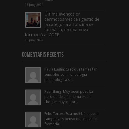
18 juny 2024
Últims avenços en
dermocosmètica i gestió de
la categoria a l’oficina de
farmàcia, en una nova
formació al COFB
18 juny 2024
Comentaris Recents
Paula Luglin: Crec que temes tan
sensibles com l'oncologia
hematològica s'...
Rebirthing: Muy buen post! La
perdida de una mama es un
choque muy impor...
Felix Torres: Esta molt bé aquesta
campanya y penso que desde la
farmacia...