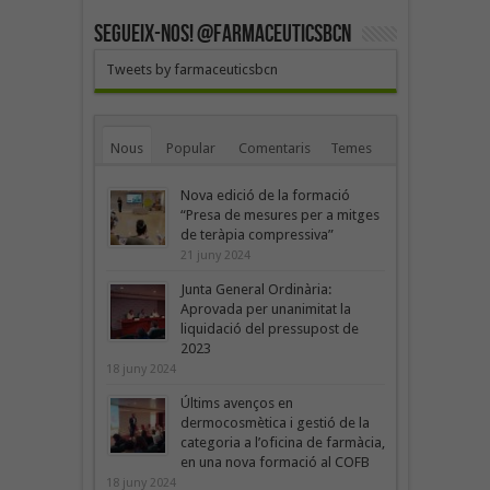
SEGUEIX-NOS! @farmaceuticsbcn
Tweets by farmaceuticsbcn
Nous
Popular
Comentaris
Temes
Nova edició de la formació
“Presa de mesures per a mitges
de teràpia compressiva”
21 juny 2024
Junta General Ordinària:
Aprovada per unanimitat la
liquidació del pressupost de
2023
18 juny 2024
Últims avenços en
dermocosmètica i gestió de la
categoria a l’oficina de farmàcia,
en una nova formació al COFB
18 juny 2024