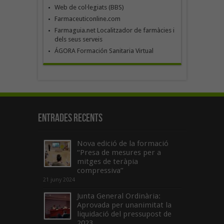
Web de col·legiats (BBS)
Farmaceuticonline.com
Farmaguia.net Localitzador de farmàcies i
dels seus serveis
ÁGORA Formación Sanitaria Virtual
Entrades recents
Nova edició de la formació
“Presa de mesures per a
mitges de teràpia
compressiva”
21 juny 2024
Junta General Ordinària:
Aprovada per unanimitat la
liquidació del pressupost de
2023