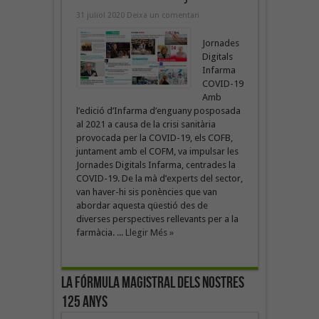
31 juliol 2020
Deixa un comentari
Jornades
Digitals
Infarma
COVID-19
Amb
l’edició d’Infarma d’enguany posposada
al 2021 a causa de la crisi sanitària
provocada per la COVID-19, els COFB,
juntament amb el COFM, va impulsar les
Jornades Digitals Infarma, centrades la
COVID-19. De la mà d’experts del sector,
van haver-hi sis ponències que van
abordar aquesta qüestió des de
diverses perspectives rellevants per a la
farmàcia. ...
Llegir Més »
La fórmula magistral dels nostres
125 anys