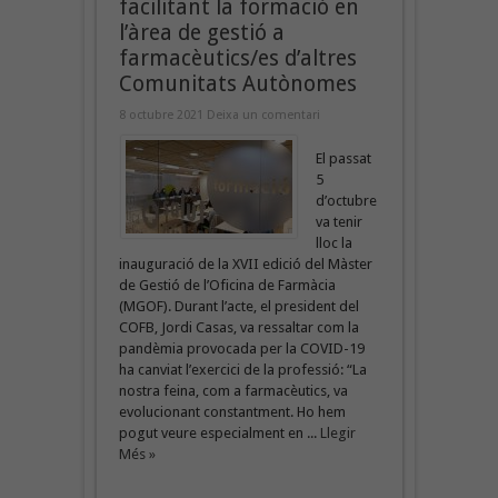
facilitant la formació en
l’àrea de gestió a
farmacèutics/es d’altres
Comunitats Autònomes
8 octubre 2021
Deixa un comentari
El passat
5
d’octubre
va tenir
lloc la
inauguració de la XVII edició del Màster
de Gestió de l’Oficina de Farmàcia
(MGOF). Durant l’acte, el president del
COFB, Jordi Casas, va ressaltar com la
pandèmia provocada per la COVID-19
ha canviat l’exercici de la professió: “La
nostra feina, com a farmacèutics, va
evolucionant constantment. Ho hem
pogut veure especialment en ...
Llegir
Més »