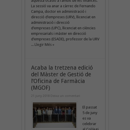
aquesta ocasió a l’àmbit de les finances.
La sessió va anar a càrrec de Fernando
Campa, doctor en administració i
direcció d’empreses (URV), llicenciat en
administració i direcció
d’empreses (UPC), llicenciat en ciències
empresarials i màster en direcció
d’empreses (ESADE), professor de la URV
...
Llegir Més »
Acaba la tretzena edició
del Màster de Gestió de
l’Oficina de Farmàcia
(MGOF)
21 juny 2018
Deixa un comentari
El passat
5 de juny
es va
celebrar
al Col·legi