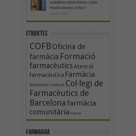
malalties minoritàries i dels
medicaments orfes?
3 juny 2024
Etiquetes
COFB
Oficina de
Formació
farmàcia
farmacèutics
Atenció
Farmàcia
farmacèutica
Col·legi de
Alimentació i nutrició
Farmacèutics de
Barcelona
farmàcia
comunitària
Infarma
Farmaguia