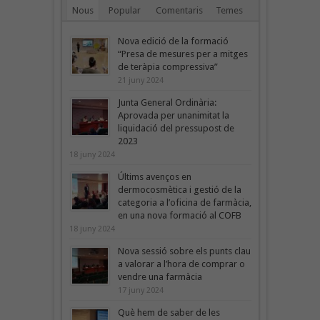
Nous
Popular
Comentaris
Temes
Nova edició de la formació
“Presa de mesures per a mitges
de teràpia compressiva”
21 juny 2024
Junta General Ordinària:
Aprovada per unanimitat la
liquidació del pressupost de
2023
18 juny 2024
Últims avenços en
dermocosmètica i gestió de la
categoria a l’oficina de farmàcia,
en una nova formació al COFB
18 juny 2024
Nova sessió sobre els punts clau
a valorar a l’hora de comprar o
vendre una farmàcia
17 juny 2024
Què hem de saber de les