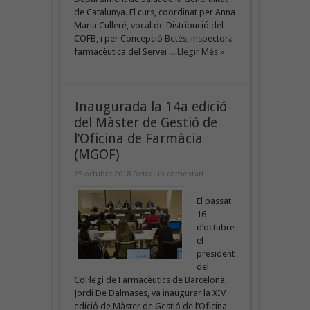
de Catalunya. El curs, coordinat per Anna
Maria Culleré, vocal de Distribució del
COFB, i per Concepció Betés, inspectora
farmacèutica del Servei ...
Llegir Més »
Inaugurada la 14a edició
del Màster de Gestió de
l’Oficina de Farmàcia
(MGOF)
25 octubre 2018
Deixa un comentari
El passat
16
d’octubre
el
president
del
Col·legi de Farmacèutics de Barcelona,
Jordi De Dalmases, va inaugurar la XIV
edició de Màster de Gestió de l’Oficina