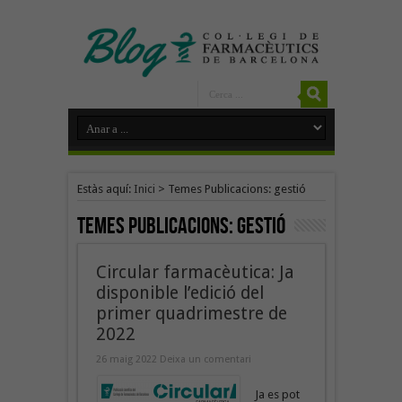
Estàs aquí:
Inici
>
Temes Publicacions: gestió
Temes Publicacions:
gestió
Circular farmacèutica: Ja
disponible l’edició del
primer quadrimestre de
2022
26 maig 2022
Deixa un comentari
Ja es pot