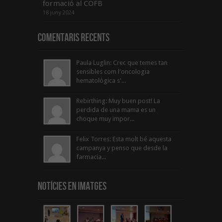
formació al COFB
18 juny 2024
Comentaris Recents
Paula Luglin: Crec que temes tan
sensibles com l'oncologia
hematològica s'...
Rebirthing: Muy buen post! La
perdida de una mama es un
choque muy impor...
Felix Torres: Esta molt bé aquesta
campanya y penso que desde la
farmacia...
Notícies en Imatges