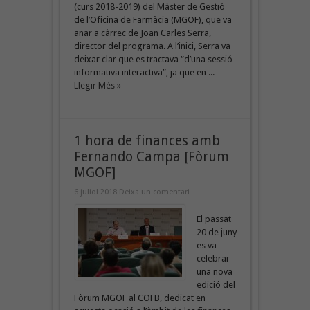
(curs 2018-2019) del Màster de Gestió
de l’Oficina de Farmàcia (MGOF), que va
anar a càrrec de Joan Carles Serra,
director del programa. A l’inici, Serra va
deixar clar que es tractava “d’una sessió
informativa interactiva”, ja que en ...
Llegir Més »
1 hora de finances amb
Fernando Campa [Fòrum
MGOF]
6 juliol 2018
Deixa un comentari
El passat
20 de juny
es va
celebrar
una nova
edició del
Fòrum MGOF al COFB, dedicat en