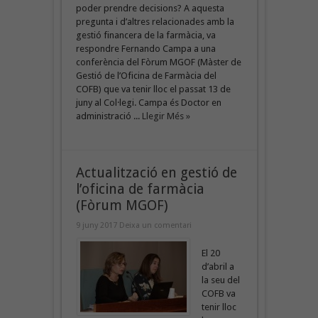
poder prendre decisions? A aquesta
pregunta i d’altres relacionades amb la
gestió financera de la farmàcia, va
respondre Fernando Campa a una
conferència del Fòrum MGOF (Màster de
Gestió de l’Oficina de Farmàcia del
COFB) que va tenir lloc el passat 13 de
juny al Col·legi. Campa és Doctor en
administració ...
Llegir Més »
Actualització en gestió de
l’oficina de farmàcia
(Fòrum MGOF)
9 juny 2017
Deixa un comentari
El 20
d’abril a
la seu del
COFB va
tenir lloc