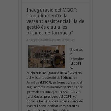
Inauguració del MGOF:
“L’equilibri entre la
vessant assistencial i la de
gestió és clau a les
oficines de farmàcia”
2 novembre 2020
Deixa un comentari
El passat
8
d’octubre
el COFB
va
celebrar la inauguració de la XVI edició
del Màster de Gestió de l’Oficina de
Farmàcia (MGOF), en format presencial i
seguint totes les mesures sanitàries per
prevenir els contagis per SARS-CoV-2.
Jordi Casas, president del COFB, va
donar la benvinguda als participants del
Màster i els va dedicar unes paraules
centrades en la ...
Llegir Més »