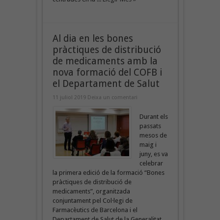
Al dia en les bones
pràctiques de distribució
de medicaments amb la
nova formació del COFB i
el Departament de Salut
11 juliol 2019
Deixa un comentari
Durant els
passats
mesos de
maig i
juny, es va
celebrar
la primera edició de la formació “Bones
pràctiques de distribució de
medicaments”, organitzada
conjuntament pel Col·legi de
Farmacèutics de Barcelona i el
Departament de Salut de la Generalitat