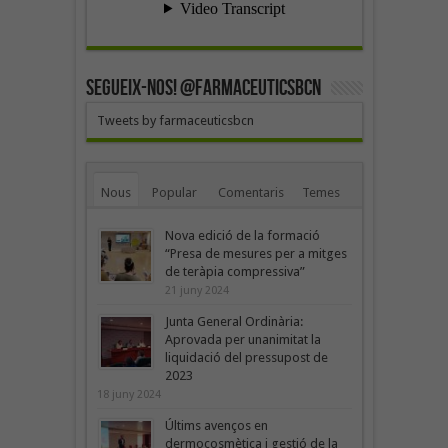
SEGUEIX-NOS! @farmaceuticsbcn
Tweets by farmaceuticsbcn
Nous
Popular
Comentaris
Temes
Nova edició de la formació
“Presa de mesures per a mitges
de teràpia compressiva”
21 juny 2024
Junta General Ordinària:
Aprovada per unanimitat la
liquidació del pressupost de
2023
18 juny 2024
Últims avenços en
dermocosmètica i gestió de la