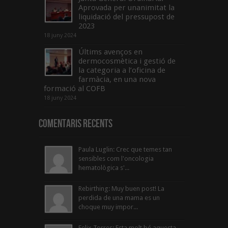
Aprovada per unanimitat la
liquidació del pressupost de
2023
18 juny 2024
Últims avenços en
dermocosmètica i gestió de
la categoria a l’oficina de
farmàcia, en una nova
formació al COFB
18 juny 2024
Comentaris Recents
Paula Luglin: Crec que temes tan
sensibles com l'oncologia
hematològica s'...
Rebirthing: Muy buen post! La
perdida de una mama es un
choque muy impor...
Felix Torres: Esta molt bé aquesta