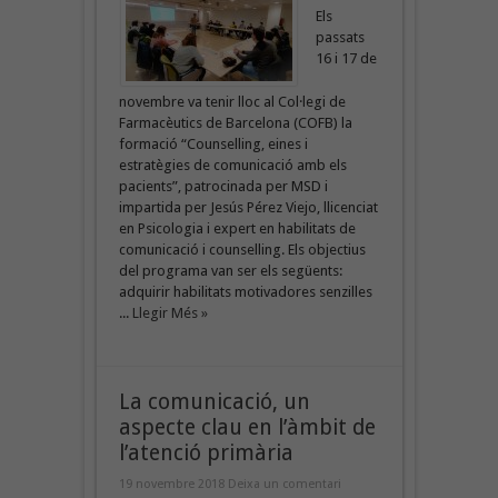
Els
passats
16 i 17 de
novembre va tenir lloc al Col·legi de
Farmacèutics de Barcelona (COFB) la
formació “Counselling, eines i
estratègies de comunicació amb els
pacients”, patrocinada per MSD i
impartida per Jesús Pérez Viejo, llicenciat
en Psicologia i expert en habilitats de
comunicació i counselling. Els objectius
del programa van ser els següents:
adquirir habilitats motivadores senzilles
...
Llegir Més »
La comunicació, un
aspecte clau en l’àmbit de
l’atenció primària
19 novembre 2018
Deixa un comentari