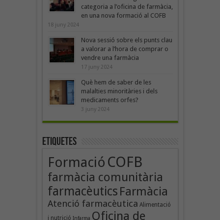
categoria a l’oficina de farmàcia,
en una nova formació al COFB
18 juny 2024
Nova sessió sobre els punts clau
a valorar a l’hora de comprar o
vendre una farmàcia
17 juny 2024
Què hem de saber de les
malalties minoritàries i dels
medicaments orfes?
3 juny 2024
Etiquetes
COFB
Formació
farmàcia comunitària
farmacèutics
Farmàcia
Atenció farmacèutica
Alimentació
Oficina de
i nutrició
Infarma