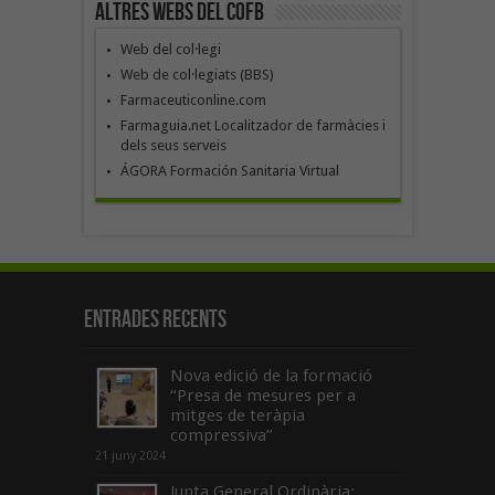
Altres webs del COFB
Web del col·legi
Web de col·legiats (BBS)
Farmaceuticonline.com
Farmaguia.net Localitzador de farmàcies i
dels seus serveis
ÁGORA Formación Sanitaria Virtual
Entrades recents
Nova edició de la formació
“Presa de mesures per a
mitges de teràpia
compressiva”
21 juny 2024
Junta General Ordinària: