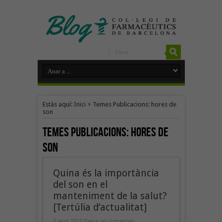
Estàs aquí:
Inici
>
Temes Publicacions: hores de
son
Temes Publicacions:
hores de
son
Quina és la importància
del son en el
manteniment de la salut?
[Tertúlia d’actualitat]
5 abril 2022
Deixa un comentari