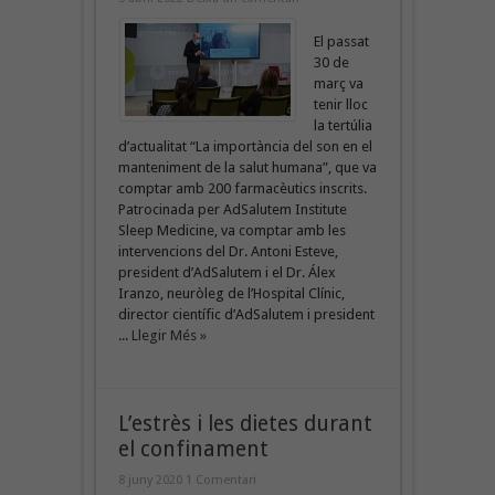
El passat
30 de
març va
tenir lloc
la tertúlia
d’actualitat “La importància del son en el
manteniment de la salut humana”, que va
comptar amb 200 farmacèutics inscrits.
Patrocinada per AdSalutem Institute
Sleep Medicine, va comptar amb les
intervencions del Dr. Antoni Esteve,
president d’AdSalutem i el Dr. Álex
Iranzo, neuròleg de l’Hospital Clínic,
director científic d’AdSalutem i president
...
Llegir Més »
L’estrès i les dietes durant
el confinament
8 juny 2020
1 Comentari