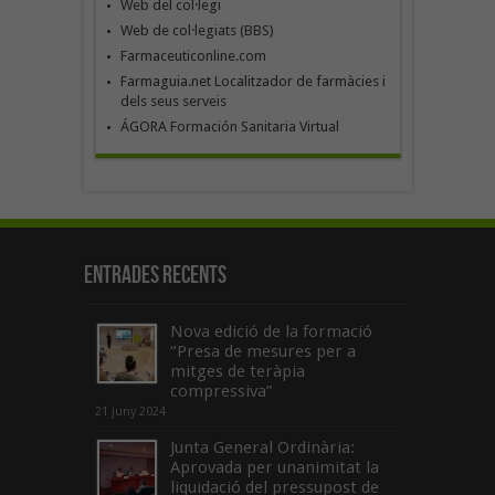
Web del col·legi
Web de col·legiats (BBS)
Farmaceuticonline.com
Farmaguia.net Localitzador de farmàcies i
dels seus serveis
ÁGORA Formación Sanitaria Virtual
Entrades recents
Nova edició de la formació
“Presa de mesures per a
mitges de teràpia
compressiva”
21 juny 2024
Junta General Ordinària:
Aprovada per unanimitat la
liquidació del pressupost de