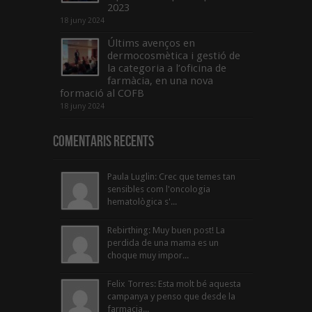
2023
18 juny 2024
Últims avenços en
dermocosmètica i gestió de
la categoria a l’oficina de
farmàcia, en una nova
formació al COFB
18 juny 2024
Comentaris Recents
Paula Luglin: Crec que temes tan
sensibles com l'oncologia
hematològica s'...
Rebirthing: Muy buen post! La
perdida de una mama es un
choque muy impor...
Felix Torres: Esta molt bé aquesta
campanya y penso que desde la
farmacia...