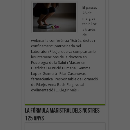
El passat
28 de
maig va
tenir lloc
a través
de
webinar la conferència “Estrès, dietes i
confinament” patrocinada pel
Laboratori PiLeJe, que va comptar amb
les intervencions de la doctora en
Psicologia de la Salut i Màster en
Dietètica i Nutrició Humana, Gemma
López-Guimerà i Pilar Casanovas,
farmacèutica i responsable de Formació
de PiLeJe. Anna Bach-Faig, vocal
d’Alimentació i ...
Llegir Més »
La fórmula magistral dels nostres
125 anys