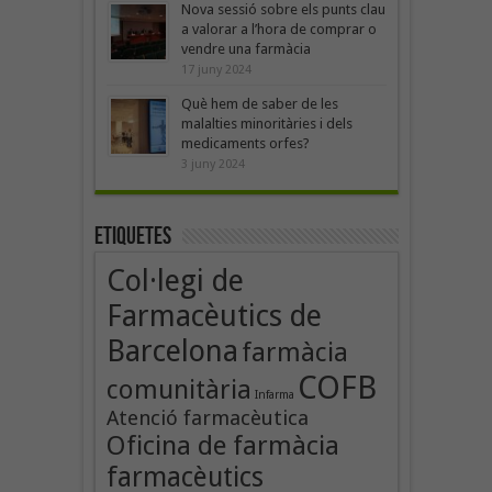
Nova sessió sobre els punts clau
a valorar a l’hora de comprar o
vendre una farmàcia
17 juny 2024
Què hem de saber de les
malalties minoritàries i dels
medicaments orfes?
3 juny 2024
Etiquetes
Col·legi de
Farmacèutics de
Barcelona
farmàcia
COFB
comunitària
Infarma
Atenció farmacèutica
Oficina de farmàcia
farmacèutics