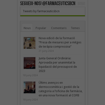
SEGUEIX-NOS! @farmaceuticsbcn
Tweets by farmaceuticsbcn
Nous
Popular
Comentaris
Temes
Nova edició de la formació
“Presa de mesures per a mitges
de teràpia compressiva”
21 juny 2024
Junta General Ordinària:
Aprovada per unanimitat la
liquidació del pressupost de
2023
18 juny 2024
Últims avenços en
dermocosmètica i gestió de la
categoria a l’oficina de farmàcia,
en una nova formació al COFB
18 juny 2024