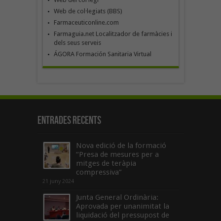
Web de col·legiats (BBS)
Farmaceuticonline.com
Farmaguia.net Localitzador de farmàcies i
dels seus serveis
ÁGORA Formación Sanitaria Virtual
Entrades recents
Nova edició de la formació
“Presa de mesures per a
mitges de teràpia
compressiva”
21 juny 2024
Junta General Ordinària:
Aprovada per unanimitat la
liquidació del pressupost de