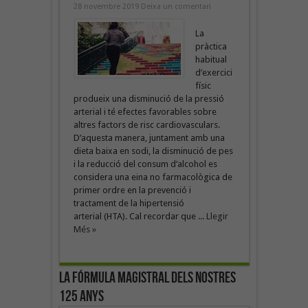
28 novembre 2019
Deixa un comentari
La
pràctica
habitual
d’exercici
físic
produeix una disminució de la pressió
arterial i té efectes favorables sobre
altres factors de risc cardiovasculars.
D’aquesta manera, juntament amb una
dieta baixa en sodi, la disminució de pes
i la reducció del consum d’alcohol es
considera una eina no farmacològica de
primer ordre en la prevenció i
tractament de la hipertensió
arterial (HTA). Cal recordar que ...
Llegir
Més »
La fórmula magistral dels nostres
125 anys