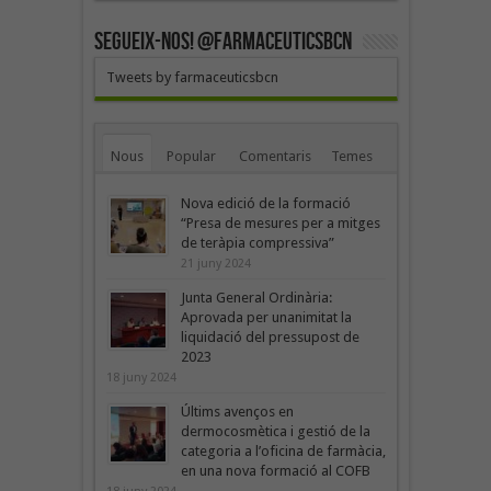
SEGUEIX-NOS! @farmaceuticsbcn
Tweets by farmaceuticsbcn
Nous
Popular
Comentaris
Temes
Nova edició de la formació
“Presa de mesures per a mitges
de teràpia compressiva”
21 juny 2024
Junta General Ordinària:
Aprovada per unanimitat la
liquidació del pressupost de
2023
18 juny 2024
Últims avenços en
dermocosmètica i gestió de la
categoria a l’oficina de farmàcia,
en una nova formació al COFB