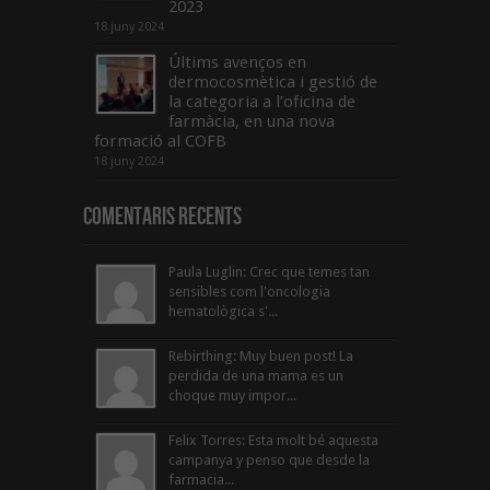
2023
18 juny 2024
Últims avenços en
dermocosmètica i gestió de
la categoria a l’oficina de
farmàcia, en una nova
formació al COFB
18 juny 2024
Comentaris Recents
Paula Luglin: Crec que temes tan
sensibles com l'oncologia
hematològica s'...
Rebirthing: Muy buen post! La
perdida de una mama es un
choque muy impor...
Felix Torres: Esta molt bé aquesta
campanya y penso que desde la
farmacia...