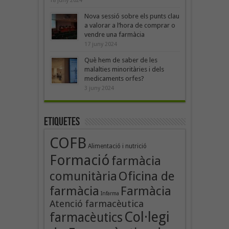
18 juny 2024
Nova sessió sobre els punts clau
a valorar a l’hora de comprar o
vendre una farmàcia
17 juny 2024
Què hem de saber de les
malalties minoritàries i dels
medicaments orfes?
3 juny 2024
Etiquetes
COFB
Alimentació i nutrició
Formació
farmàcia
Oficina de
comunitària
farmàcia
Farmàcia
Infarma
Atenció farmacèutica
Col·legi
farmacèutics