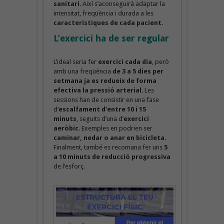
sanitari
. Així s’aconseguirà adaptar la
intensitat, freqüència i durada a les
característiques de cada pacient
.
L’exercici ha de ser regular
L’ideal seria fer
exercici cada dia
, però
amb una freqüència
de 3 a 5 dies per
setmana ja es redueix de forma
efectiva la pressió arterial
. Les
sessions han de consistir en una fase
d’
escalfament d’entre 10 i 15
minuts
, seguits d’una d’
exercici
aeròbic
. Exemples en podrien ser
caminar, nedar o anar en bicicleta
.
Finalment, també es recomana fer uns
5
a 10 minuts de reducció progressiva
de l’esforç.