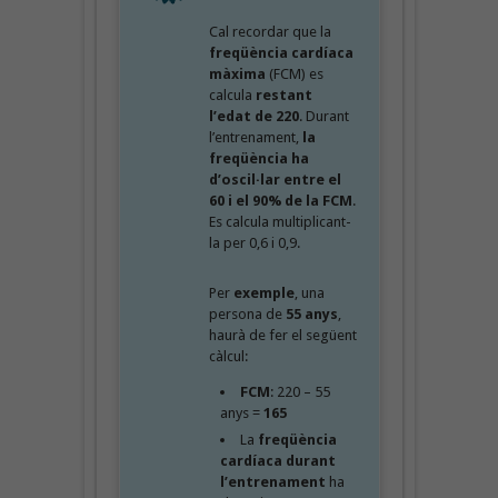
Cal recordar que la
freqüència cardíaca
màxima
(FCM) es
calcula
restant
l’edat de 220
. Durant
l’entrenament,
la
freqüència ha
d’oscil·lar entre el
60 i el 90% de la FCM
.
Es calcula multiplicant-
la per 0,6 i 0,9.
Per
exemple
, una
persona de
55 anys
,
haurà de fer el següent
càlcul:
FCM
: 220 – 55
anys =
165
La
freqüència
cardíaca durant
l’entrenament
ha