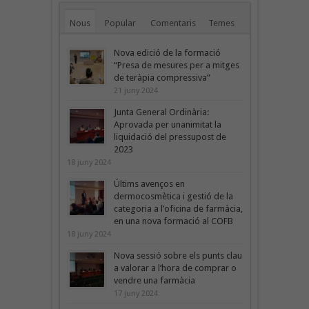
Nous
Popular
Comentaris
Temes
Nova edició de la formació
“Presa de mesures per a mitges
de teràpia compressiva”
21 juny 2024
Junta General Ordinària:
Aprovada per unanimitat la
liquidació del pressupost de
2023
18 juny 2024
Últims avenços en
dermocosmètica i gestió de la
categoria a l’oficina de farmàcia,
en una nova formació al COFB
18 juny 2024
Nova sessió sobre els punts clau
a valorar a l’hora de comprar o
vendre una farmàcia
17 juny 2024