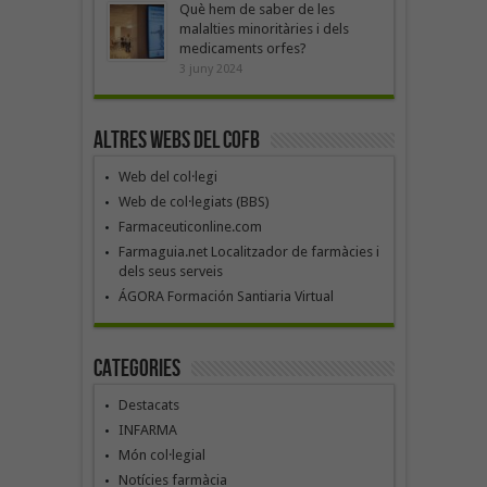
Què hem de saber de les
malalties minoritàries i dels
medicaments orfes?
3 juny 2024
Altres webs del COFB
Web del col·legi
Web de col·legiats (BBS)
Farmaceuticonline.com
Farmaguia.net Localitzador de farmàcies i
dels seus serveis
ÁGORA Formación Santiaria Virtual
Categories
Destacats
INFARMA
Món col·legial
Notícies farmàcia