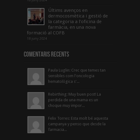
18 juny 2024
Últims avenços en
dermocosmètica i gestió de
la categoria a l’oficina de
farmàcia, en una nova
formació al COFB
18 juny 2024
Comentaris Recents
Paula Luglin: Crec que temes tan
sensibles com l'oncologia
hematològica s'...
Rebirthing: Muy buen post! La
perdida de una mama es un
choque muy impor...
Felix Torres: Esta molt bé aquesta
campanya y penso que desde la
farmacia...