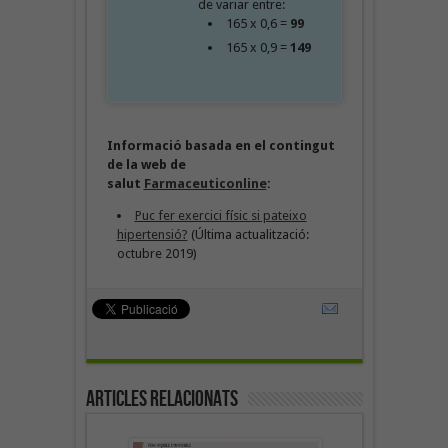
de variar entre:
165 x 0,6 =
99
165 x 0,9 =
149
Informació basada en el contingut
de la web de
salut
Farmaceuticonline
:
Puc fer exercici físic si pateixo
hipertensió?
(Última actualització:
octubre 2019)
Articles Relacionats