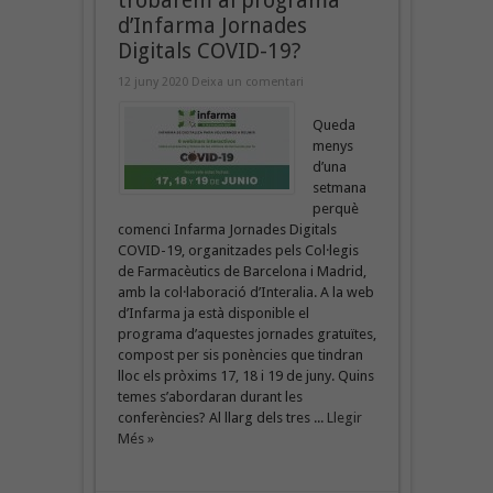
trobarem al programa
d’Infarma Jornades
Digitals COVID-19?
12 juny 2020
Deixa un comentari
Queda
menys
d’una
setmana
perquè
comenci Infarma Jornades Digitals
COVID-19, organitzades pels Col·legis
de Farmacèutics de Barcelona i Madrid,
amb la col·laboració d’Interalia. A la web
d’Infarma ja està disponible el
programa d’aquestes jornades gratuïtes,
compost per sis ponències que tindran
lloc els pròxims 17, 18 i 19 de juny. Quins
temes s’abordaran durant les
conferències? Al llarg dels tres ...
Llegir
Més »