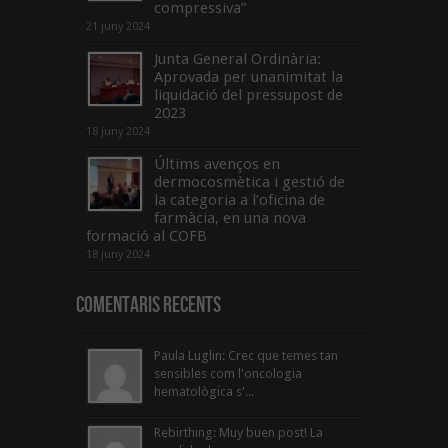
compressiva”
21 juny 2024
Junta General Ordinària:
Aprovada per unanimitat la
liquidació del pressupost de
2023
18 juny 2024
Últims avenços en
dermocosmètica i gestió de
la categoria a l’oficina de
farmàcia, en una nova
formació al COFB
18 juny 2024
Comentaris Recents
Paula Luglin: Crec que temes tan
sensibles com l'oncologia
hematològica s'...
Rebirthing: Muy buen post! La