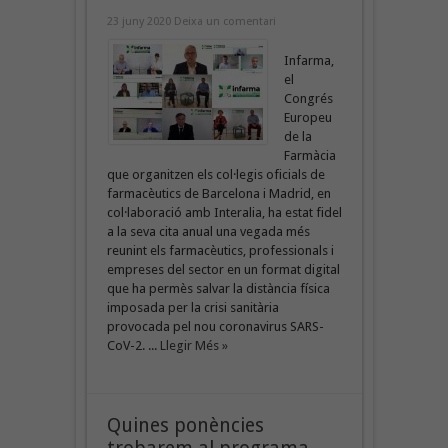
23 juny 2020
Deixa un comentari
Infarma,
el
Congrés
Europeu
de la
Farmàcia
que organitzen els col·legis oficials de
farmacèutics de Barcelona i Madrid, en
col·laboració amb Interalia, ha estat fidel
a la seva cita anual una vegada més
reunint els farmacèutics, professionals i
empreses del sector en un format digital
que ha permès salvar la distància física
imposada per la crisi sanitària
provocada pel nou coronavirus SARS-
CoV-2. ...
Llegir Més »
Quines ponències