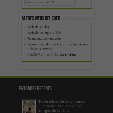
Altres webs del COFB
Web del col·legi
Web de col·legiats (BBS)
Farmaceuticonline.com
Farmaguia.net Localitzador de farmàcies i
dels seus serveis
ÁGORA Formación Sanitaria Virtual
Entrades recents
Nova edició de la formació
“Presa de mesures per a
mitges de teràpia