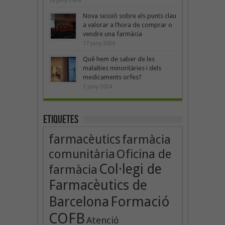
18 juny 2024
Nova sessió sobre els punts clau
a valorar a l’hora de comprar o
vendre una farmàcia
17 juny 2024
Què hem de saber de les
malalties minoritàries i dels
medicaments orfes?
3 juny 2024
Etiquetes
farmacèutics
farmàcia
Oficina de
comunitària
Col·legi de
farmàcia
Farmacèutics de
Formació
Barcelona
COFB
Atenció