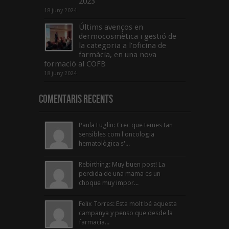
2023
18 juny 2024
Últims avenços en
dermocosmètica i gestió de
la categoria a l’oficina de
farmàcia, en una nova
formació al COFB
18 juny 2024
Comentaris Recents
Paula Luglin: Crec que temes tan
sensibles com l'oncologia
hematològica s'...
Rebirthing: Muy buen post! La
perdida de una mama es un
choque muy impor...
Felix Torres: Esta molt bé aquesta
campanya y penso que desde la
farmacia...