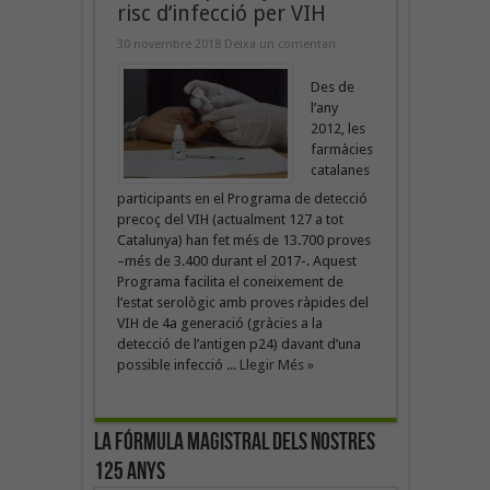
risc d’infecció per VIH
30 novembre 2018
Deixa un comentari
Des de
l’any
2012, les
farmàcies
catalanes
participants en el Programa de detecció
precoç del VIH (actualment 127 a tot
Catalunya) han fet més de 13.700 proves
–més de 3.400 durant el 2017-. Aquest
Programa facilita el coneixement de
l’estat serològic amb proves ràpides del
VIH de 4a generació (gràcies a la
detecció de l’antigen p24) davant d’una
possible infecció ...
Llegir Més »
La fórmula magistral dels nostres
125 anys