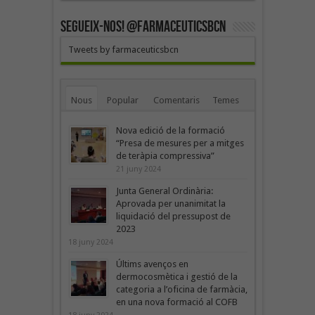
SEGUEIX-NOS! @farmaceuticsbcn
Tweets by farmaceuticsbcn
Nous
Popular
Comentaris
Temes
Nova edició de la formació
“Presa de mesures per a mitges
de teràpia compressiva”
21 juny 2024
Junta General Ordinària:
Aprovada per unanimitat la
liquidació del pressupost de
2023
18 juny 2024
Últims avenços en
dermocosmètica i gestió de la
categoria a l’oficina de farmàcia,
en una nova formació al COFB