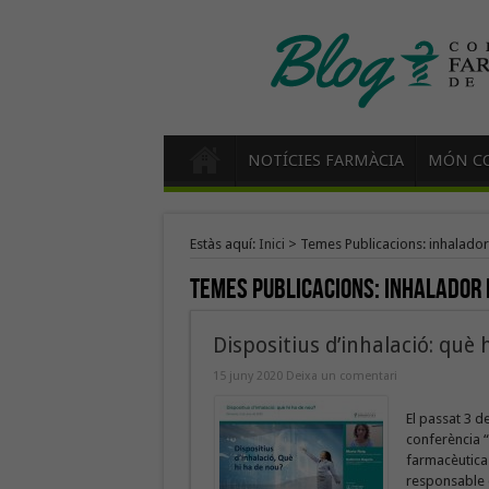
NOTÍCIES FARMÀCIA
MÓN CO
Estàs aquí:
Inici
>
Temes Publicacions: inhalador
Temes Publicacions:
inhalador 
Dispositius d’inhalació: què 
15 juny 2020
Deixa un comentari
El passat 3 de
conferència “
farmacèutica 
responsable 