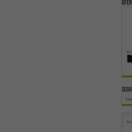
ofer
SEGU
Twe
No