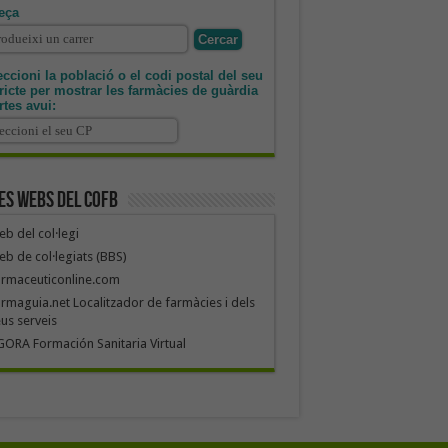
eça
ccioni la població o el codi postal del seu
tricte per mostrar les farmàcies de guàrdia
rtes avui:
es webs del COFB
b del col·legi
b de col·legiats (BBS)
armaceuticonline.com
rmaguia.net Localitzador de farmàcies i dels
us serveis
ORA Formación Sanitaria Virtual