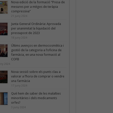
Nova edició de la formació “Presa de
mesures per a mitges de teràpia
compressiva”
21 juny 2024
Junta General Ordinària: Aprovada
per unanimitat la liquidació del
pressupost de 2023
18 juny 2024
Últims avenços en dermocosmètica i
gestió de la categoria a l’oficina de
farmàcia, en una nova formació al
COFB
uny 2024
Nova sessió sobre els punts clau a
valorar a l’hora de comprar o vendre
una farmàcia
17 juny 2024
Què hem de saber de les malalties
minoritàries i dels medicaments
orfes?
3 juny 2024