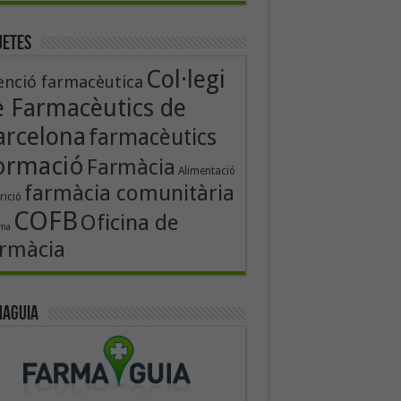
uetes
Col·legi
enció farmacèutica
e Farmacèutics de
arcelona
farmacèutics
ormació
Farmàcia
Alimentació
farmàcia comunitària
rició
COFB
Oficina de
rma
rmàcia
aguia