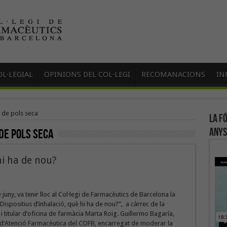
L·LEGIAL
OPINIONS DEL COL·LEGI
RECOMANACIONS
IN
 de pols seca
La f
anys
de pols seca
hi ha de nou?
 juny, va tenir lloc al Col·legi de Farmacèutics de Barcelona la
Dispositius d’inhalació, què hi ha de nou?”, a càrrec de la
i titular d’oficina de farmàcia Marta Roig. Guillermo Bagaría,
d’Atenció Farmacèutica del COFB, encarregat de moderar la