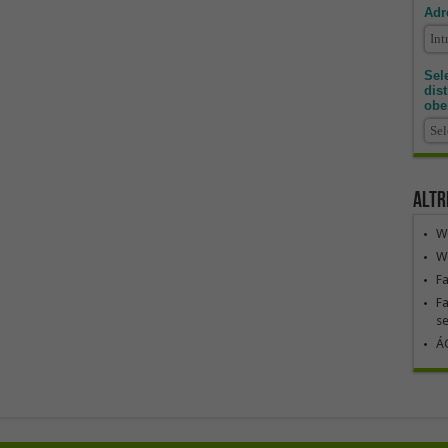
Adr
Sele
dis
obe
Altr
We
We
F
Fa
se
ÁG