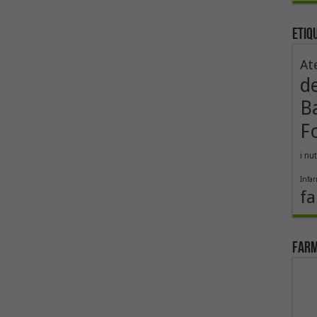
Etiq
At
d
B
F
i nut
Infa
fa
Farm