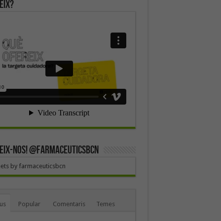
eix?
EIX-NOS! @farmaceuticsbcn
ets by farmaceuticsbcn
us
Popular
Comentaris
Temes