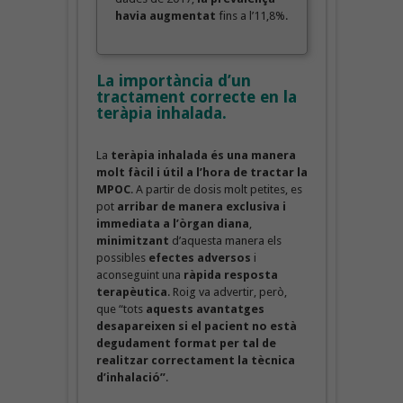
havia augmentat
fins a l’11,8%.
La importància d’un
tractament correcte en la
teràpia inhalada.
La
teràpia inhalada és una manera
molt fàcil i útil a l’hora de tractar la
MPOC
. A partir de dosis molt petites, es
pot
arribar de manera exclusiva i
immediata a l’òrgan diana
,
minimitzant
d’aquesta manera els
possibles
efectes adversos
i
aconseguint una
ràpida resposta
terapèutica
. Roig va advertir, però,
que “tots
aquests avantatges
desapareixen si el pacient no està
degudament format per tal de
realitzar correctament la tècnica
d’inhalació”
.