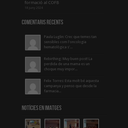
formació al COFB
18 juny 2024
Comentaris Recents
Paula Luglin: Crec que temes tan
sensibles com l'oncologia
hematològica s'...
Rebirthing: Muy buen post! La
perdida de una mama es un
choque muy impor...
Felix Torres: Esta molt bé aquesta
campanya y penso que desde la
farmacia...
Notícies en Imatges