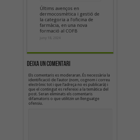
Últims avenços en
dermocosmètica i gestió de
la categoria a l’oficina de
farmàcia, en una nova
formació al COFB
juny 18, 2024
Deixa un Comentari
Els comentaris es moderaran. És necessària la
identificació de l’autor (nom, cognom i correu
electrònic tot i que l’adreça no es publicarà) i
que el contingut es refereixi a la temàtica del
post. Seran eliminats els comentaris
difamatoris o que utilitzin un llenguatge
ofensiu.