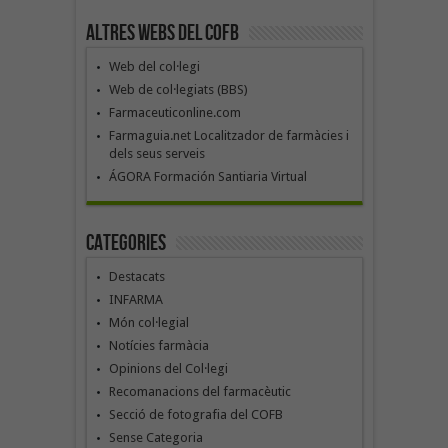
Altres webs del COFB
Web del col·legi
Web de col·legiats (BBS)
Farmaceuticonline.com
Farmaguia.net Localitzador de farmàcies i
dels seus serveis
ÁGORA Formación Santiaria Virtual
Categories
Destacats
INFARMA
Món col·legial
Notícies farmàcia
Opinions del Col·legi
Recomanacions del farmacèutic
Secció de fotografia del COFB
Sense Categoria