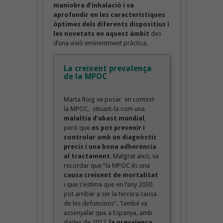
maniobra d’inhalació i va
aprofundir en les característiques
òptimes dels diferents dispositius i
les novetats en aquest àmbit
des
d’una visió eminentment pràctica.
La creixent prevalença
de la MPOC
Marta Roig va posar en context
la MPOC, situant-la com una
malaltia d’abast mundial
,
però que
es pot prevenir i
controlar amb un diagnòstic
precís i una bona adherència
al tractament
. Malgrat això, va
recordar que “la MPOC és una
causa creixent de mortalitat
i que s’estima que en l’any 2030
pot arribar a ser la tercera causa
de les defuncions”. També va
assenyalar que a Espanya, amb
dades de 2017,
la prevalença