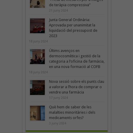
de teràpia compressiva”
21 juny 2024
Junta General Ordinària:
Aprovada per unanimitat la
liquidació del pressupost de
2023
18 juny 2024
Últims avenços en
dermocosmètica i gestió de la
categoria a l’oficina de farmàcia,
en una nova formació al COFB
18 juny 2024
Nova sessió sobre els punts clau
a valorar a l’hora de comprar o
vendre una farmàcia
17 juny 2024
Què hem de saber de les
malalties minoritàries i dels
medicaments orfes?
3 juny 2024