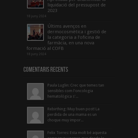
liquidació del pressupost de
2023
18 juny 2024
Últims avenços en
dermocosmètica i gestió de
la categoria a l’oficina de
farmàcia, en una nova
formació al COFB
18 juny 2024
Comentaris Recents
Paula Luglin: Crec que temes tan
sensibles com l'oncologia
hematològica s'...
Rebirthing: Muy buen post! La
perdida de una mama es un
choque muy impor...
Felix Torres: Esta molt bé aquesta