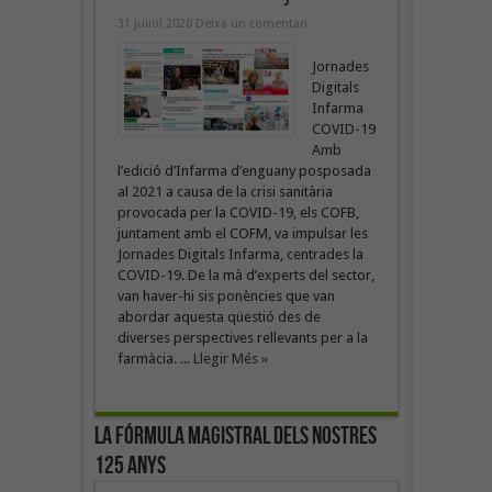
31 juliol 2020
Deixa un comentari
Jornades
Digitals
Infarma
COVID-19
Amb
l’edició d’Infarma d’enguany posposada
al 2021 a causa de la crisi sanitària
provocada per la COVID-19, els COFB,
juntament amb el COFM, va impulsar les
Jornades Digitals Infarma, centrades la
COVID-19. De la mà d’experts del sector,
van haver-hi sis ponències que van
abordar aquesta qüestió des de
diverses perspectives rellevants per a la
farmàcia. ...
Llegir Més »
La fórmula magistral dels nostres
125 anys