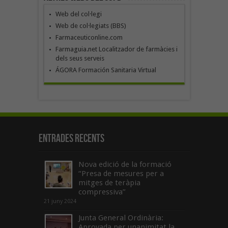
Web del col·legi
Web de col·legiats (BBS)
Farmaceuticonline.com
Farmaguia.net Localitzador de farmàcies i
dels seus serveis
ÁGORA Formación Sanitaria Virtual
Entrades recents
Nova edició de la formació
“Presa de mesures per a
mitges de teràpia
compressiva”
21 juny 2024
Junta General Ordinària:
Aprovada per unanimitat la