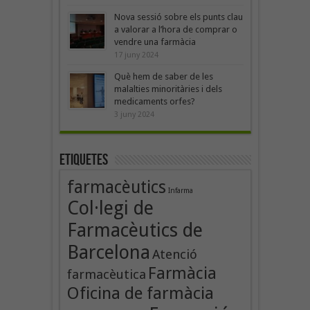
Nova sessió sobre els punts clau
a valorar a l’hora de comprar o
vendre una farmàcia
17 juny 2024
Què hem de saber de les
malalties minoritàries i dels
medicaments orfes?
3 juny 2024
Etiquetes
farmacèutics
Infarma
Col·legi de
Farmacèutics de
Barcelona
Atenció
Farmàcia
farmacèutica
Oficina de farmàcia