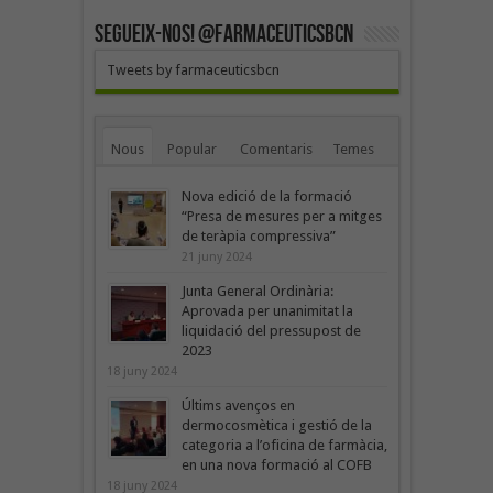
SEGUEIX-NOS! @farmaceuticsbcn
Tweets by farmaceuticsbcn
Nous
Popular
Comentaris
Temes
Nova edició de la formació
“Presa de mesures per a mitges
de teràpia compressiva”
21 juny 2024
Junta General Ordinària:
Aprovada per unanimitat la
liquidació del pressupost de
2023
18 juny 2024
Últims avenços en
dermocosmètica i gestió de la
categoria a l’oficina de farmàcia,
en una nova formació al COFB
18 juny 2024