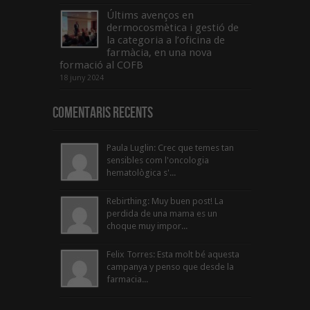
Últims avenços en
dermocosmètica i gestió de
la categoria a l’oficina de
farmàcia, en una nova
formació al COFB
18 juny 2024
Comentaris Recents
Paula Luglin: Crec que temes tan
sensibles com l'oncologia
hematològica s'...
Rebirthing: Muy buen post! La
perdida de una mama es un
choque muy impor...
Felix Torres: Esta molt bé aquesta
campanya y penso que desde la
farmacia...