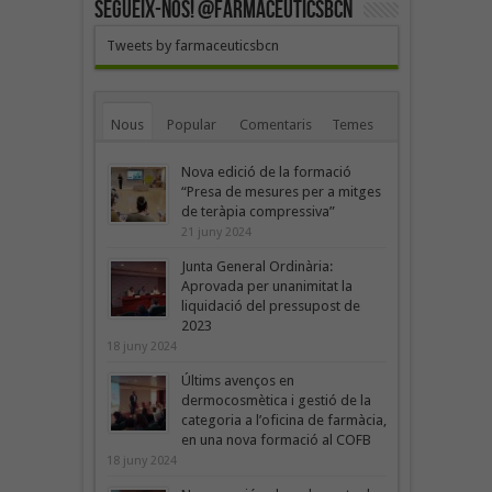
SEGUEIX-NOS! @farmaceuticsbcn
Tweets by farmaceuticsbcn
Nous
Popular
Comentaris
Temes
Nova edició de la formació
“Presa de mesures per a mitges
de teràpia compressiva”
21 juny 2024
Junta General Ordinària:
Aprovada per unanimitat la
liquidació del pressupost de
2023
18 juny 2024
Últims avenços en
dermocosmètica i gestió de la
categoria a l’oficina de farmàcia,
en una nova formació al COFB
18 juny 2024