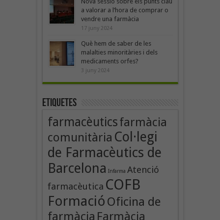
Nova sessió sobre els punts clau
a valorar a l’hora de comprar o
vendre una farmàcia
17 juny 2024
Què hem de saber de les
malalties minoritàries i dels
medicaments orfes?
3 juny 2024
Etiquetes
farmacèutics
farmàcia
Col·legi
comunitària
de Farmacèutics de
Barcelona
Atenció
Infarma
COFB
farmacèutica
Formació
Oficina de
farmàcia
Farmàcia