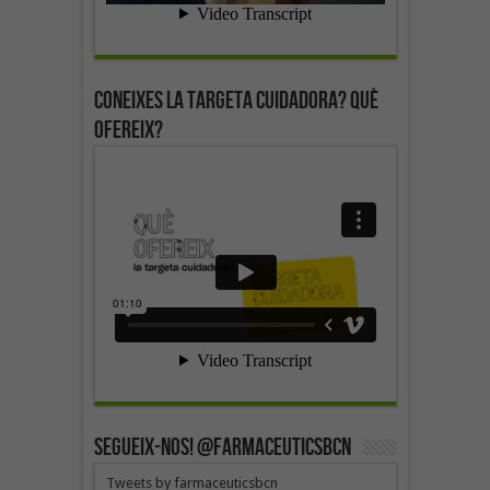
Coneixes la targeta cuidadora? Què
ofereix?
SEGUEIX-NOS! @farmaceuticsbcn
Tweets by farmaceuticsbcn