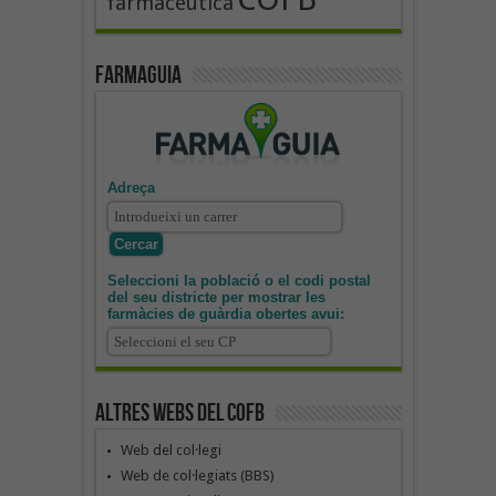
farmacèutica
Farmaguia
Adreça
Seleccioni la població o el codi postal
del seu districte per mostrar les
farmàcies de guàrdia obertes avui:
Altres webs del COFB
Web del col·legi
Web de col·legiats (BBS)