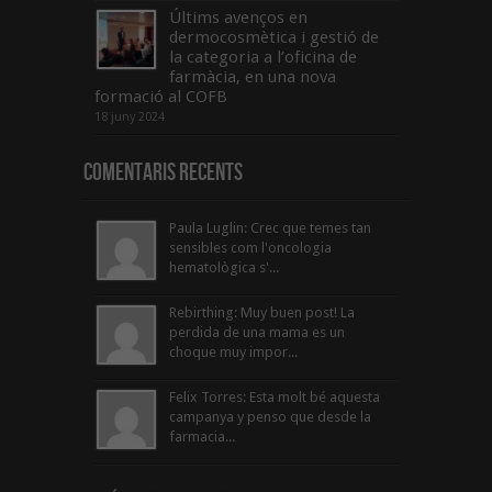
Últims avenços en
dermocosmètica i gestió de
la categoria a l’oficina de
farmàcia, en una nova
formació al COFB
18 juny 2024
Comentaris Recents
Paula Luglin: Crec que temes tan
sensibles com l'oncologia
hematològica s'...
Rebirthing: Muy buen post! La
perdida de una mama es un
choque muy impor...
Felix Torres: Esta molt bé aquesta
campanya y penso que desde la
farmacia...