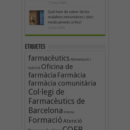
17 juny 2024
Què hem de saber de les
malalties minoritàries i dels
medicaments orfes?
3 juny 2024
Etiquetes
farmacèutics
Alimentació i
Oficina de
nutrició
farmàcia
Farmàcia
farmàcia comunitària
Col·legi de
Farmacèutics de
Barcelona
Infarma
Formació
Atenció
COFB