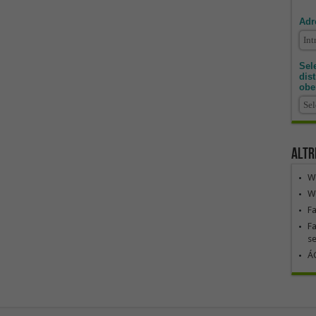
Adr
Sele
dis
obe
Altr
We
We
F
Fa
se
ÁG