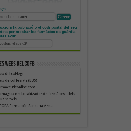
eça
ccioni la població o el codi postal del seu
tricte per mostrar les farmàcies de guàrdia
rtes avui:
es webs del COFB
b del col·legi
b de col·legiats (BBS)
armaceuticonline.com
rmaguia.net Localitzador de farmàcies i dels
us serveis
ORA Formación Sanitaria Virtual