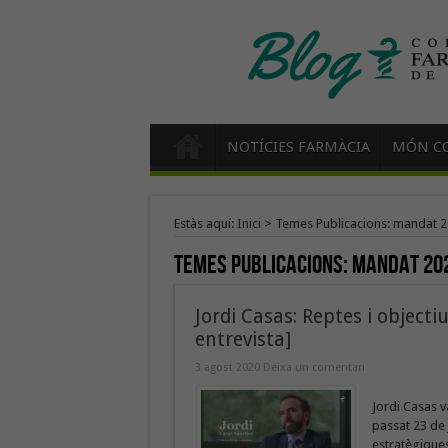
NOTÍCIES FARMÀCIA
MÓN CO
Estàs aquí:
Inici
>
Temes Publicacions: mandat 
Temes Publicacions:
mandat 20
Jordi Casas: Reptes i objecti
entrevista]
3 agost 2020
Deixa un comentari
Jordi Casas v
passat 23 de 
estratègiques