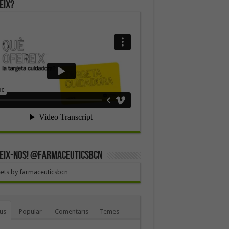
eix?
EIX-NOS! @farmaceuticsbcn
ets by farmaceuticsbcn
us
Popular
Comentaris
Temes