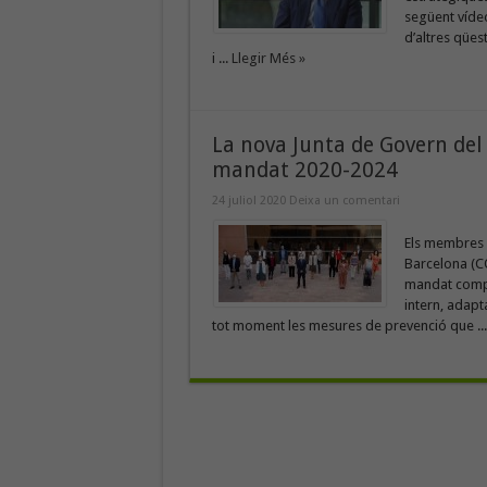
següent vídeo
d’altres qües
i ...
Llegir Més »
La nova Junta de Govern del
mandat 2020-2024
24 juliol 2020
Deixa un comentari
Els membres d
Barcelona (CO
mandat comprè
intern, adapt
tot moment les mesures de prevenció que ..