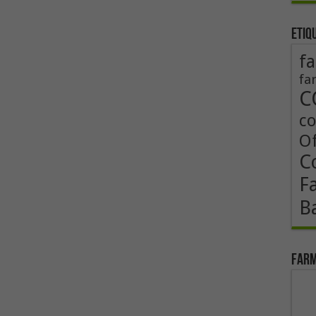
Etiq
fa
fa
C
co
Of
Co
F
B
Farm