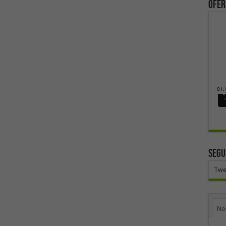
ofer
SEGU
Twe
No