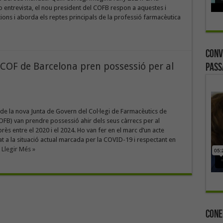
 entrevista, el nou president del COFB respon a aquestes i
tions i aborda els reptes principals de la professió farmacèutica
Conv
 COF de Barcelona pren possessió per al
Pass
e la nova Junta de Govern del Col·legi de Farmacèutics de
FB) van prendre possessió ahir dels seus càrrecs per al
s entre el 2020 i el 2024. Ho van fer en el marc d’un acte
at a la situació actual marcada per la COVID-19 i respectant en
.
Llegir Més »
Cone