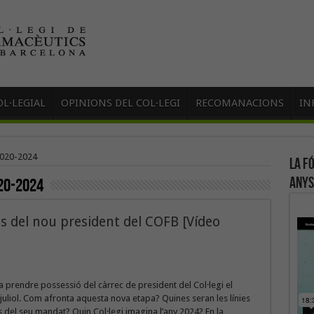
L·LEGIAL
OPINIONS DEL COL·LEGI
RECOMANACIONS
IN
2020-2024
La f
anys
20-2024
us del nou president del COFB [Vídeo
a prendre possessió del càrrec de president del Col·legi el
juliol. Com afronta aquesta nova etapa? Quines seran les línies
 del seu mandat? Quin Col·legi imagina l’any 2024? En la