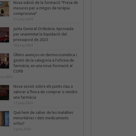
Nova edició de la formació “Presa de
mesures per a mitges de teràpia
compressiva”
21 juny 2024
Junta General Ordinària: Aprovada
per unanimitat la liquidació del
pressupost de 2023
18 juny 2024
Últims avenços en dermocosmètica i
gestió de la categoria a l’oficina de
farmàcia, en una nova formació al
COFB
uny 2024
Nova sessió sobre els punts clau a
valorar a l’hora de comprar o vendre
una farmàcia
17 juny 2024
Què hem de saber de les malalties
minoritàries i dels medicaments
orfes?
3 juny 2024