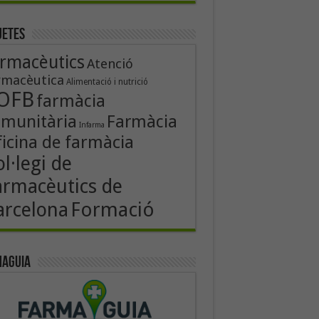
uetes
rmacèutics
Atenció
rmacèutica
Alimentació i nutrició
OFB
farmàcia
munitària
Farmàcia
Infarma
icina de farmàcia
l·legi de
armacèutics de
Formació
arcelona
aguia