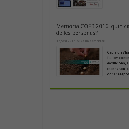
Memòria COFB 2016: quin cam
de les persones?
4 agost 2017
Deixa un comentari
Cap a on s’ha
fet per conti
evoluciona, a
quines són le
donar respost