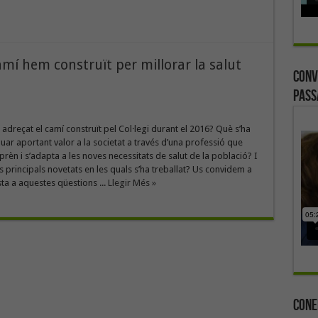
í hem construït per millorar la salut
Conv
Pass
 adreçat el camí construït pel Col·legi durant el 2016? Què s’ha
nuar aportant valor a la societat a través d’una professió que
prèn i s’adapta a les noves necessitats de salut de la població? I
s principals novetats en les quals s’ha treballat? Us convidem a
a a aquestes qüestions ...
Llegir Més »
Cone