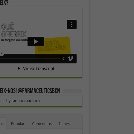
eix?
EIX-NOS! @farmaceuticsbcn
ets by farmaceuticsbcn
us
Popular
Comentaris
Temes