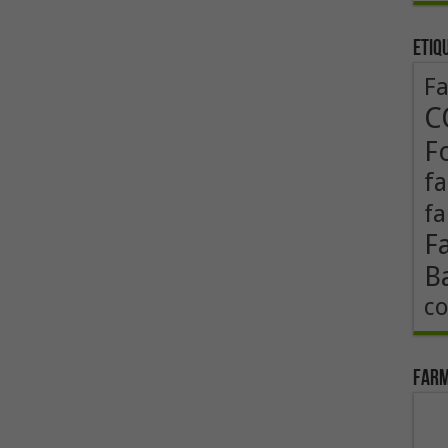
Etiq
F
C
F
fa
fa
F
B
co
Farm