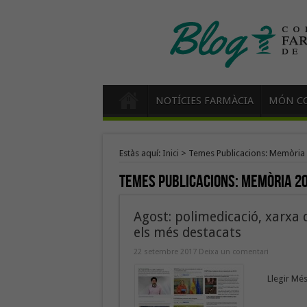
NOTÍCIES FARMÀCIA
MÓN CO
Estàs aquí:
Inici
>
Temes Publicacions: Memòria
Temes Publicacions:
Memòria 2
Agost: polimedicació, xarxa d
els més destacats
22 setembre 2017
Deixa un comentari
Llegir Més