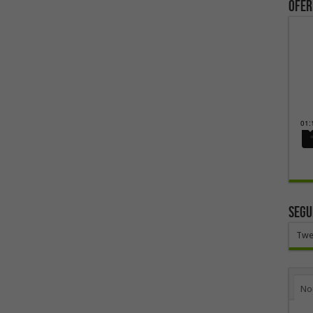
ofer
SEGU
Twe
No