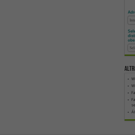
Adr
Sele
dis
obe
Altr
We
We
F
Fa
se
ÁG