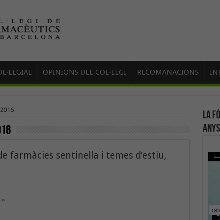
L·LEGIAL
OPINIONS DEL COL·LEGI
RECOMANACIONS
IN
 2016
La f
anys
016
e farmàcies sentinella i temes d’estiu,
 »