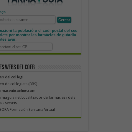
eça
ccioni la població o el codi postal del seu
tricte per mostrar les farmàcies de guàrdia
rtes avui:
es webs del COFB
b del col·legi
b de col·legiats (BBS)
armaceuticonline.com
rmaguia.net Localitzador de farmàcies i dels
us serveis
ORA Formación Sanitaria Virtual