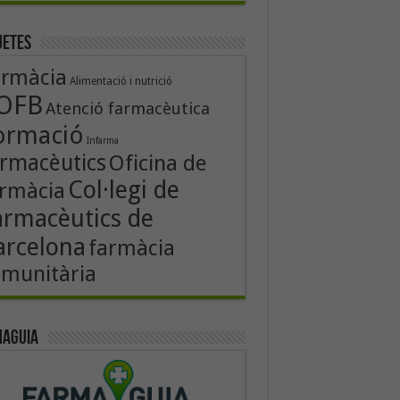
uetes
armàcia
Alimentació i nutrició
OFB
Atenció farmacèutica
ormació
Infarma
rmacèutics
Oficina de
Col·legi de
rmàcia
armacèutics de
arcelona
farmàcia
munitària
aguia