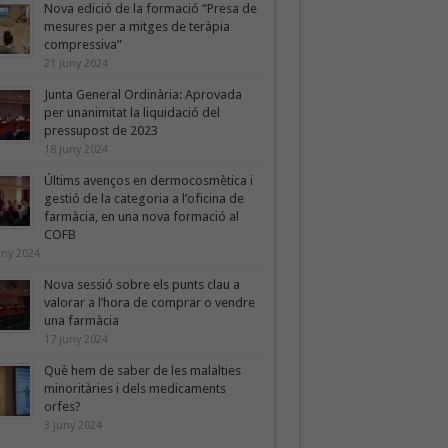
Nova edició de la formació “Presa de
mesures per a mitges de teràpia
compressiva”
21 juny 2024
Junta General Ordinària: Aprovada
per unanimitat la liquidació del
pressupost de 2023
18 juny 2024
Últims avenços en dermocosmètica i
gestió de la categoria a l’oficina de
farmàcia, en una nova formació al
COFB
uny 2024
Nova sessió sobre els punts clau a
valorar a l’hora de comprar o vendre
una farmàcia
17 juny 2024
Què hem de saber de les malalties
minoritàries i dels medicaments
orfes?
3 juny 2024