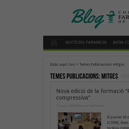
NOTÍCIES FARMÀCIA
MÓN CO
Estàs aquí:
Inici
>
Temes Publicacions: mitges
Temes Publicacions:
mitges
Nova edició de la formació 
compressiva”
21 juny 2024
Deixa un comentari
El passat 28 
(COFB), dues
teràpia compr