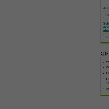
Adr
Sele
dis
obe
Altr
We
We
F
Fa
se
ÁG