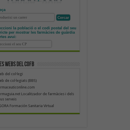
eça
ccioni la població o el codi postal del seu
tricte per mostrar les farmàcies de guàrdia
rtes avui:
es webs del COFB
b del col·legi
b de col·legiats (BBS)
armaceuticonline.com
rmaguia.net Localitzador de farmàcies i dels
us serveis
ORA Formación Sanitaria Virtual