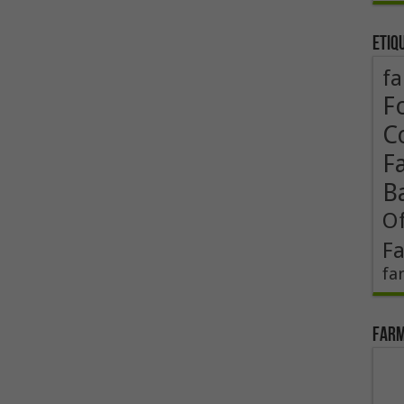
Etiq
fa
F
Co
F
B
Of
F
fa
Farm