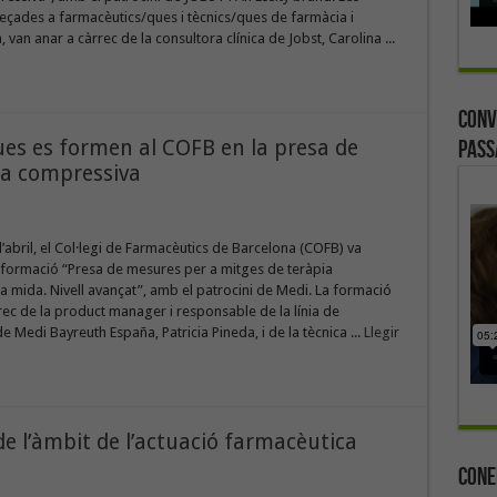
eçades a farmacèutics/ques i tècnics/ques de farmàcia i
 van anar a càrrec de la consultora clínica de Jobst, Carolina ...
Conv
es es formen al COFB en la presa de
Pass
ia compressiva
d’abril, el Col·legi de Farmacèutics de Barcelona (COFB) va
 formació “Presa de mesures per a mitges de teràpia
 mida. Nivell avançat”, amb el patrocini de Medi. La formació
rec de la product manager i responsable de la línia de
 Medi Bayreuth España, Patricia Pineda, i de la tècnica ...
Llegir
e l’àmbit de l’actuació farmacèutica
Cone