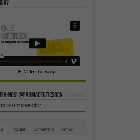
eix?
EIX-NOS! @farmaceuticsbcn
ets by farmaceuticsbcn
us
Popular
Comentaris
Temes