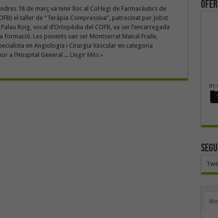
ofer
endres 18 de març va tenir lloc al Col·legi de Farmacèutics de
FB) el taller de “Teràpia Compressiva”, patrocinat per Jobst
na Palau Roig, vocal d’Ortopèdia del COFB, va ser l’encarregada
 formació. Les ponents van ser Montserrat Mairal Fraile,
cialista en Angiologia i Cirurgia Vascular en categoria
or a l’Hospital General ...
Llegir Més »
SEGU
Twe
No