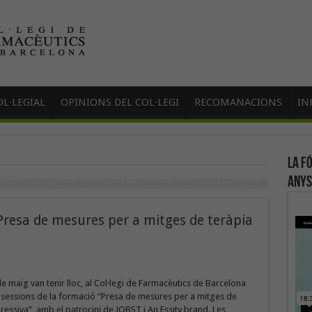
L·LEGIAL
OPINIONS DEL COL·LEGI
RECOMANACIONS
IN
La f
anys
“Presa de mesures per a mitges de teràpia
de maig van tenir lloc, al Col·legi de Farmacèutics de Barcelona
 sessions de la formació “Presa de mesures per a mitges de
essiva”, amb el patrocini de JOBST i An Essity brand. Les