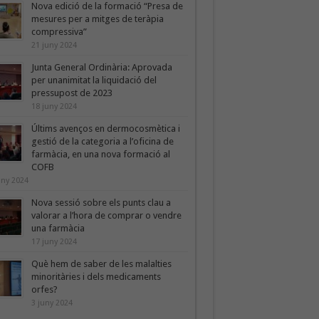
Nova edició de la formació “Presa de
mesures per a mitges de teràpia
compressiva”
21 juny 2024
Junta General Ordinària: Aprovada
per unanimitat la liquidació del
pressupost de 2023
18 juny 2024
Últims avenços en dermocosmètica i
gestió de la categoria a l’oficina de
farmàcia, en una nova formació al
COFB
uny 2024
Nova sessió sobre els punts clau a
valorar a l’hora de comprar o vendre
una farmàcia
17 juny 2024
Què hem de saber de les malalties
minoritàries i dels medicaments
orfes?
3 juny 2024