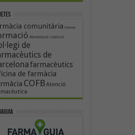
uetes
rmàcia comunitària
Infarma
ormació
Alimentació i nutrició
l·legi de
armacèutics de
arcelona
farmacèutics
icina de farmàcia
COFB
armàcia
Atenció
rmacèutica
aguia