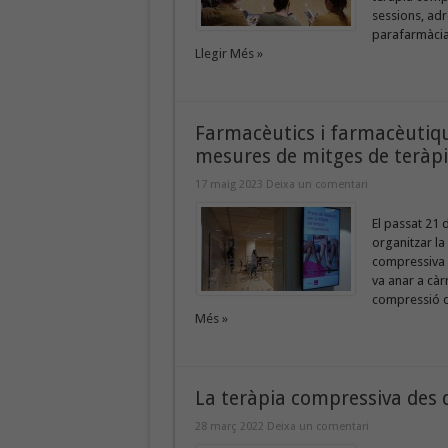
sessions, adr
parafarmàcia,
Llegir Més »
Farmacèutics i farmacèutiqu
mesures de mitges de teràp
17 maig 2023
Deixa un comentari
El passat 21 
organitzar la
compressiva a
va anar a càr
compressió de
Més »
La teràpia compressiva des d
28 març 2022
Deixa un comentari