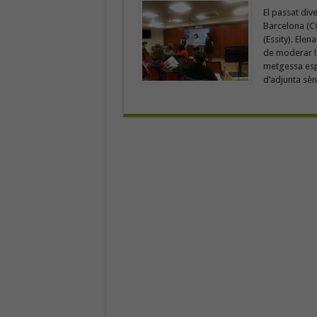
El passat div
Barcelona (CO
(Essity). Ele
de moderar la
metgessa espe
d’adjunta sèni