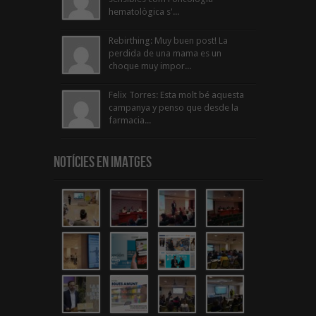
hematològica s'...
Rebirthing: Muy buen post! La
perdida de una mama es un
choque muy impor...
Felix Torres: Esta molt bé aquesta
campanya y penso que desde la
farmacia...
Notícies en Imatges