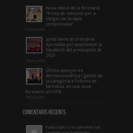
Nova edició de la formació
“Presa de mesures per a
mitges de teràpia
compressiva”
21 juny 2024
Junta General Ordinària:
Aprovada per unanimitat la
liquidació del pressupost de
2023
18 juny 2024
Últims avenços en
dermocosmètica i gestió de
la categoria a l’oficina de
farmàcia, en una nova
formació al COFB
18 juny 2024
Comentaris Recents
Paula Luglin: Crec que temes tan
sensibles com l'oncologia