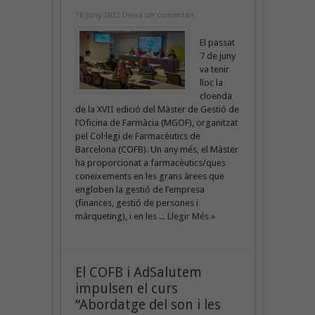
16 juny 2022
Deixa un comentari
El passat
7 de juny
va tenir
lloc la
cloenda
de la XVII edició del Màster de Gestió de
l’Oficina de Farmàcia (MGOF), organitzat
pel Col·legi de Farmacèutics de
Barcelona (COFB). Un any més, el Màster
ha proporcionat a farmacèutics/ques
coneixements en les grans àrees que
engloben la gestió de l’empresa
(finances, gestió de persones i
màrqueting), i en les ...
Llegir Més »
El COFB i AdSalutem
impulsen el curs
“Abordatge del son i les