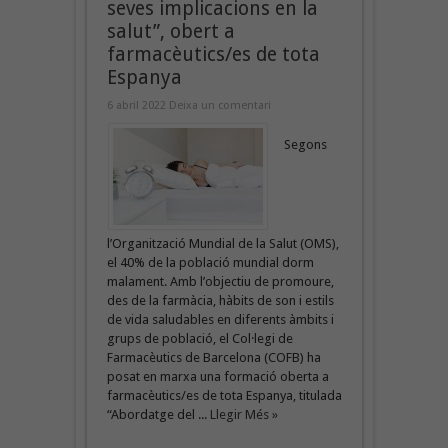
seves implicacions en la
salut”, obert a
farmacèutics/es de tota
Espanya
6 abril 2022
Deixa un comentari
Segons
l’Organització Mundial de la Salut (OMS),
el 40% de la població mundial dorm
malament. Amb l’objectiu de promoure,
des de la farmàcia, hàbits de son i estils
de vida saludables en diferents àmbits i
grups de població, el Col·legi de
Farmacèutics de Barcelona (COFB) ha
posat en marxa una formació oberta a
farmacèutics/es de tota Espanya, titulada
“Abordatge del ...
Llegir Més »