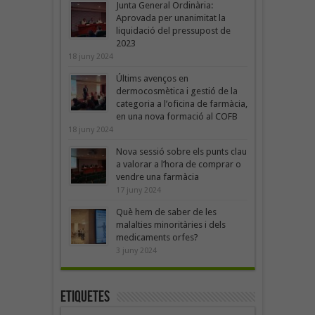
Junta General Ordinària:
Aprovada per unanimitat la
liquidació del pressupost de
2023
18 juny 2024
Últims avenços en
dermocosmètica i gestió de la
categoria a l’oficina de farmàcia,
en una nova formació al COFB
18 juny 2024
Nova sessió sobre els punts clau
a valorar a l’hora de comprar o
vendre una farmàcia
17 juny 2024
Què hem de saber de les
malalties minoritàries i dels
medicaments orfes?
3 juny 2024
Etiquetes