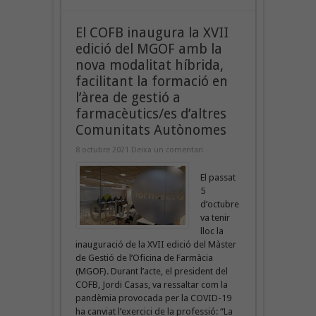
El COFB inaugura la XVII
edició del MGOF amb la
nova modalitat híbrida,
facilitant la formació en
l’àrea de gestió a
farmacèutics/es d’altres
Comunitats Autònomes
8 octubre 2021
Deixa un comentari
El passat
5
d’octubre
va tenir
lloc la
inauguració de la XVII edició del Màster
de Gestió de l’Oficina de Farmàcia
(MGOF). Durant l’acte, el president del
COFB, Jordi Casas, va ressaltar com la
pandèmia provocada per la COVID-19
ha canviat l’exercici de la professió: “La