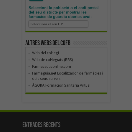
Seleccioni la població o el codi postal
del seu districte per mostrar les
farmàcies de guàrdia obertes avui:
Altres webs del COFB
Web del col·legi
Web de col·legiats (BBS)
Farmaceuticonline.com
Farmaguia.net Localitzador de farmàcies i
dels seus serveis
ÁGORA Formación Sanitaria Virtual
Entrades recents