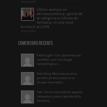
18 juny 2024
Últims avenços en
dermocosmètica i gestió de
la categoria a l’oficina de
farmàcia, en una nova
formació al COFB
18 juny 2024
Comentaris Recents
Paula Luglin: Crec que temes tan
sensibles com l'oncologia
hematològica s'...
Rebirthing: Muy buen post! La
perdida de una mama es un
choque muy impor...
Felix Torres: Esta molt bé aquesta
campanya y penso que desde la
farmacia...