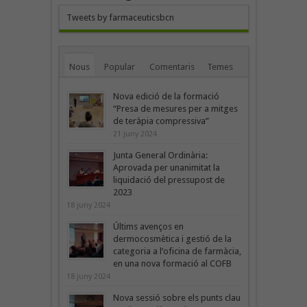
Tweets by farmaceuticsbcn
Nous
Popular
Comentaris
Temes
Nova edició de la formació
“Presa de mesures per a mitges
de teràpia compressiva”
21 juny 2024
Junta General Ordinària:
Aprovada per unanimitat la
liquidació del pressupost de
2023
18 juny 2024
Últims avenços en
dermocosmètica i gestió de la
categoria a l’oficina de farmàcia,
en una nova formació al COFB
18 juny 2024
Nova sessió sobre els punts clau