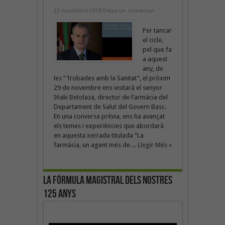
23 novembre 2018
Deixa un comentari
Per tancar
el cicle,
pel que fa
a aquest
any, de
les “Trobades amb la Sanitat”, el pròxim
29 de novembre ens visitarà el senyor
Iñaki Betolaza, director de Farmàcia del
Departament de Salut del Govern Basc.
En una conversa prèvia, ens ha avançat
els temes i experiències que abordarà
en aquesta xerrada titulada “La
farmàcia, un agent més de ...
Llegir Més »
La fórmula magistral dels nostres
125 anys