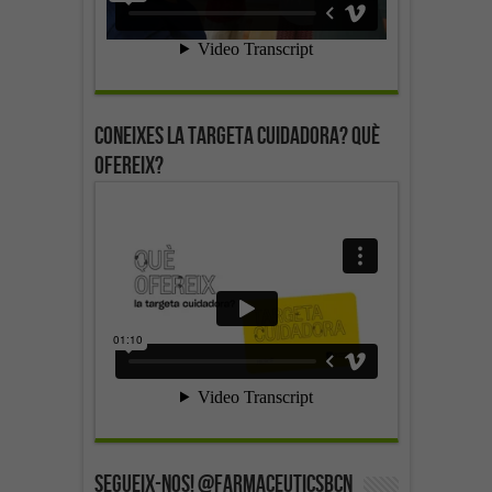
Coneixes la targeta cuidadora? Què
ofereix?
SEGUEIX-NOS! @farmaceuticsbcn