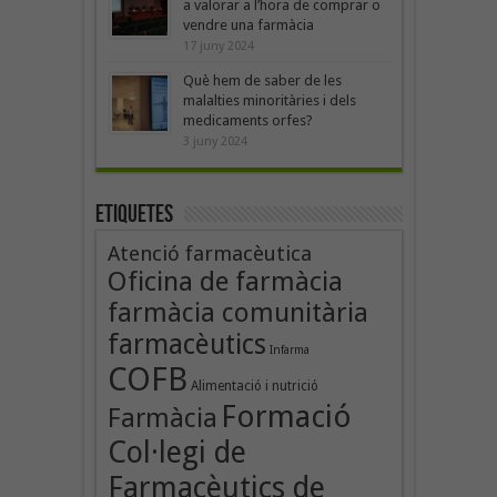
a valorar a l’hora de comprar o
vendre una farmàcia
17 juny 2024
Què hem de saber de les
malalties minoritàries i dels
medicaments orfes?
3 juny 2024
Etiquetes
Atenció farmacèutica
Oficina de farmàcia
farmàcia comunitària
farmacèutics
Infarma
COFB
Alimentació i nutrició
Formació
Farmàcia
Col·legi de
Farmacèutics de