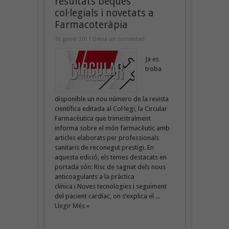
resultats beques
col·legials i novetats a
Farmacoteràpia
16 gener 2017
Deixa un comentari
Ja es
troba
disponible un nou número de la revista
científica editada al Col·legi, la Circular
Farmacèutica que trimestralment
informa sobre el món farmacèutic amb
articles elaborats per professionals
sanitaris de reconegut prestigi. En
aquesta edició, els temes destacats en
portada són: Risc de sagnat dels nous
anticoagulants a la pràctica
clínica i Noves tecnologies i seguiment
del pacient cardíac, on s’explica el ...
Llegir Més »