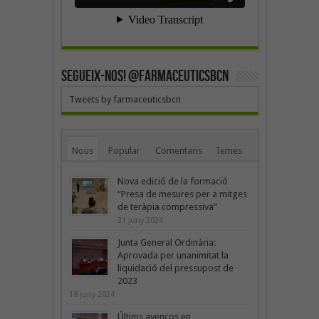
SEGUEIX-NOS! @farmaceuticsbcn
Tweets by farmaceuticsbcn
Nous
Popular
Comentaris
Temes
Nova edició de la formació
“Presa de mesures per a mitges
de teràpia compressiva”
21 juny 2024
Junta General Ordinària:
Aprovada per unanimitat la
liquidació del pressupost de
2023
18 juny 2024
Últims avenços en