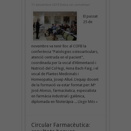
11 desembre 2019
Deixa un comentari
El passat
25 de
novembre va tenir lloc al COFB la
conferència “Patologies osteoarticulars,
atenció centrada en el pacient”,
coordinada per la vocal d’Alimentació i
Nutrició del Col·legi, Anna Bach-Faig, i el
vocal de Plantes Medicinals i
Homeopatia, Josep Allué. L’equip docent
de la formació va estar format per: Mª
José Alonso, farmacèutica, especialista
en farmàcia industrial i galènica,
diplomada en fitoteràpia ...
Llegir Més »
Circular Farmacèutica: