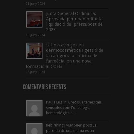
21 juny 2024
Junta General Ordinària:
Aprovada per unanimitat la
liquidació del pressupost de
2023
18 juny 2024
Últims avenços en
dermocosmètica i gestió de
la categoria a l’oficina de
farmàcia, en una nova
formació al COFB
18 juny 2024
Comentaris Recents
Paula Luglin: Crec que temes tan
sensibles com l'oncologia
hematològica s'...
Rebirthing: Muy buen post! La
perdida de una mama es un