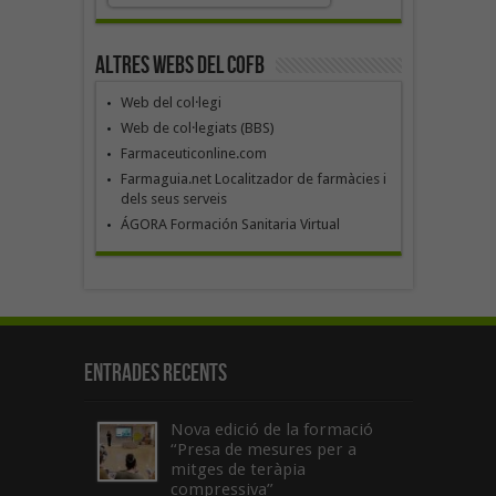
Altres webs del COFB
Web del col·legi
Web de col·legiats (BBS)
Farmaceuticonline.com
Farmaguia.net Localitzador de farmàcies i
dels seus serveis
ÁGORA Formación Sanitaria Virtual
Entrades recents
Nova edició de la formació
“Presa de mesures per a
mitges de teràpia
compressiva”