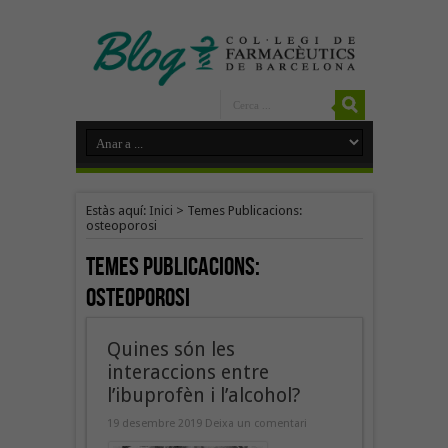
Estàs aquí:
Inici
>
Temes Publicacions:
osteoporosi
Temes Publicacions:
osteoporosi
Quines són les
interaccions entre
l’ibuprofèn i l’alcohol?
19 desembre 2019
Deixa un comentari