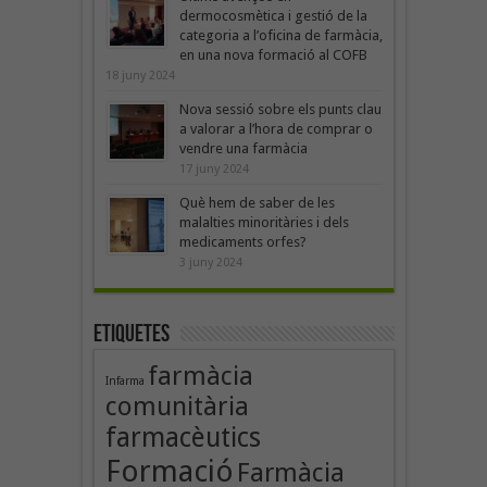
dermocosmètica i gestió de la
categoria a l’oficina de farmàcia,
en una nova formació al COFB
18 juny 2024
Nova sessió sobre els punts clau
a valorar a l’hora de comprar o
vendre una farmàcia
17 juny 2024
Què hem de saber de les
malalties minoritàries i dels
medicaments orfes?
3 juny 2024
Etiquetes
farmàcia
Infarma
comunitària
farmacèutics
Formació
Farmàcia