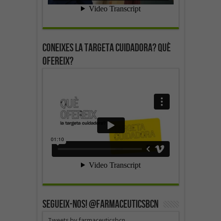
Coneixes la targeta cuidadora? Què
ofereix?
SEGUEIX-NOS! @farmaceuticsbcn
Tweets by farmaceuticsbcn