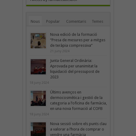
Nous
Popular
Comentaris
Temes
Nova edició de la formació
“Presa de mesures per a mitges
de teràpia compressiva”
21 juny 2024
Junta General Ordinària:
Aprovada per unanimitat la
liquidació del pressupost de
2023
18 juny 2024
Últims avenços en
dermocosmètica i gestió de la
categoria a l’oficina de farmàcia,
en una nova formació al COFB
18 juny 2024
Nova sessió sobre els punts clau
a valorar a l’hora de comprar o
vendre una farmàcia