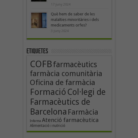
17 juny 2024
Què hem de saber de les
malalties minoritàries i dels
medicaments orfes?
3 juny 2024
Etiquetes
COFB
farmacèutics
farmàcia comunitària
Oficina de farmàcia
Formació
Col·legi de
Farmacèutics de
Barcelona
Farmàcia
Atenció farmacèutica
Infarma
Alimentació i nutrició