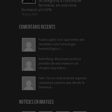
la categoria a l’oficina de
farmàcia, en una nova
formació al COFB
18 juny 2024
Comentaris Recents
Paula Luglin: Crec que temes tan
sensibles com l'oncologia
hematològica s'...
Rebirthing: Muy buen post! La
perdida de una mama es un
choque muy impor...
Felix Torres: Esta molt bé aquesta
campanya y penso que desde la
farmacia...
Notícies en Imatges