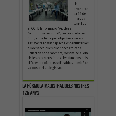
Els
divendres
4 i 11 de
març va
tenir lloc
al COFB la formació “Ajudes a
l’autonomia personal”, patrocinada per
Prim, i que tenia per objectius que els
assistents fossin capaços d’identificar les
ajudes tècniques que necessita cada
usuari en cada moment, posant-se al dia
de les característiques i les funcions dels
diferents apèndixs utilitzables. També es
va posar el ...
Llegir Més »
La fórmula magistral dels nostres
125 anys