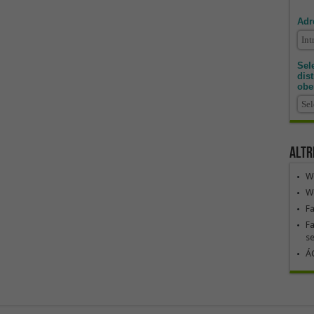
Adr
Sele
dis
obe
Altr
We
We
F
Fa
se
ÁG