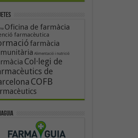
uetes
Oficina de farmàcia
rma
enció farmacèutica
ormació
farmàcia
munitària
Alimentació i nutrició
Col·legi de
armàcia
armacèutics de
COFB
arcelona
rmacèutics
aguia