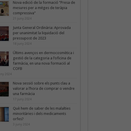
Nova edició de la formació “Presa de
mesures per a mitges de teràpia
compressiva”
21 juny 2024
Junta General Ordinària: Aprovada
per unanimitat la liquidació del
pressupost de 2023
18 juny 2024
Últims avenços en dermocosmètica i
gestió de la categoria a l’oficina de
farmàcia, en una nova formació al
COFB
uny 2024
Nova sessió sobre els punts clau a
valorar a l’hora de comprar o vendre
una farmàcia
17 juny 2024
Què hem de saber de les malalties
minoritàries i dels medicaments
orfes?
3 juny 2024