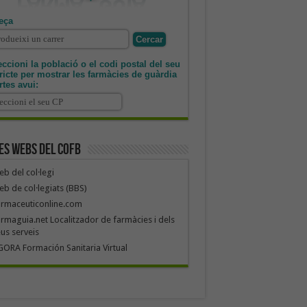
eça
ccioni la població o el codi postal del seu
tricte per mostrar les farmàcies de guàrdia
rtes avui:
es webs del COFB
b del col·legi
b de col·legiats (BBS)
armaceuticonline.com
rmaguia.net Localitzador de farmàcies i dels
us serveis
ORA Formación Sanitaria Virtual