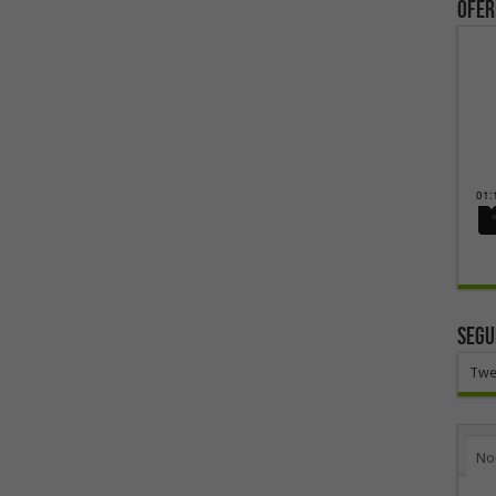
ofer
SEGU
Twe
No