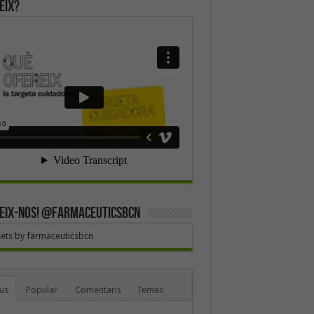
eix?
EIX-NOS! @farmaceuticsbcn
ets by farmaceuticsbcn
us
Popular
Comentaris
Temes