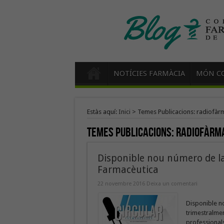
NOTÍCIES FARMÀCIA
MÓN CO
Estàs aquí:
Inici
>
Temes Publicacions: radiofàr
Temes Publicacions:
radiofàrm
Disponible nou número de la 
Farmacèutica
22 novembre 2016
Deixa un comentari
Disponible no
trimestralment
professionals