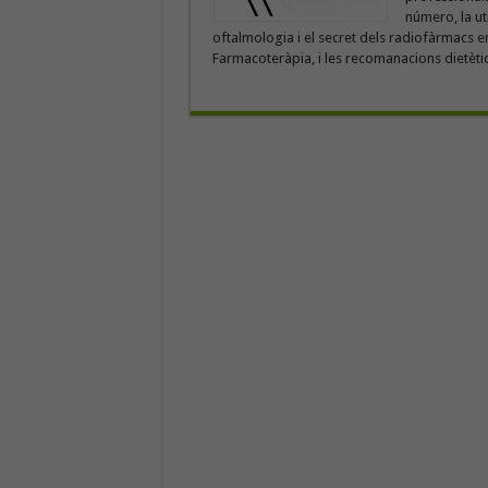
número, la ut
oftalmologia i el secret dels radiofàrmacs en 
Farmacoteràpia, i les recomanacions dietètiq