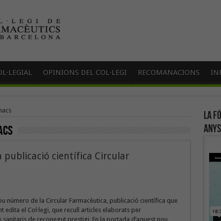
L·LEGIAL
OPINIONS DEL COL·LEGI
RECOMANACIONS
IN
macs
La f
anys
acs
publicació científica Circular
u número de la Circular Farmacèutica, publicació científica que
 edita el Col·legi, que recull articles elaborats per
 sanitaris de reconegut prestigi. En la portada d’aquest nou