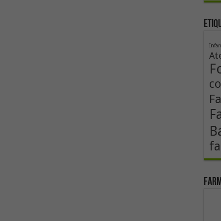
Etiq
Infa
At
F
co
F
F
B
fa
Farm