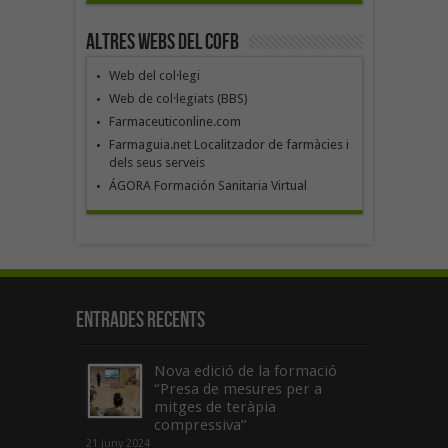
Altres webs del COFB
Web del col·legi
Web de col·legiats (BBS)
Farmaceuticonline.com
Farmaguia.net Localitzador de farmàcies i
dels seus serveis
ÁGORA Formación Sanitaria Virtual
Entrades recents
Nova edició de la formació
“Presa de mesures per a
mitges de teràpia
compressiva”
21 juny 2024