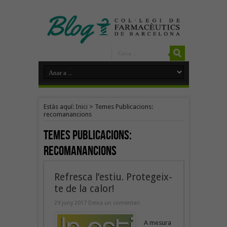
Estàs aquí:
Inici
>
Temes Publicacions:
recomanancions
Temes Publicacions:
recomanancions
Refresca l’estiu. Protegeix-
te de la calor!
29 juny 2017
Deixa un comentari
A mesura