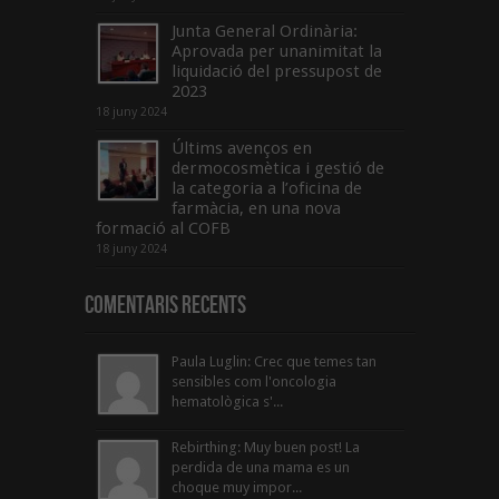
Junta General Ordinària:
Aprovada per unanimitat la
liquidació del pressupost de
2023
18 juny 2024
Últims avenços en
dermocosmètica i gestió de
la categoria a l’oficina de
farmàcia, en una nova
formació al COFB
18 juny 2024
Comentaris Recents
Paula Luglin: Crec que temes tan
sensibles com l'oncologia
hematològica s'...
Rebirthing: Muy buen post! La
perdida de una mama es un
choque muy impor...