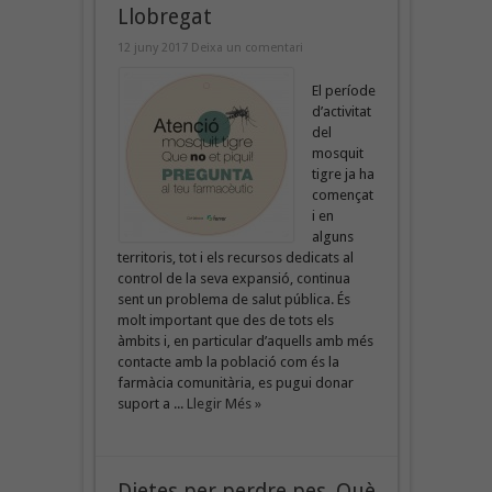
Llobregat
12 juny 2017
Deixa un comentari
El període
d’activitat
del
mosquit
tigre ja ha
començat
i en
alguns
territoris, tot i els recursos dedicats al
control de la seva expansió, continua
sent un problema de salut pública. És
molt important que des de tots els
àmbits i, en particular d’aquells amb més
contacte amb la població com és la
farmàcia comunitària, es pugui donar
suport a ...
Llegir Més »
Dietes per perdre pes. Què