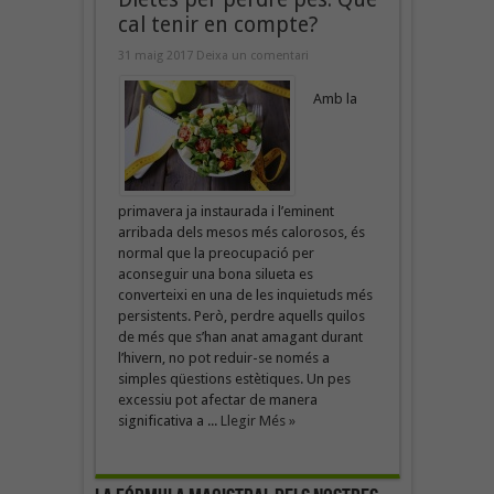
cal tenir en compte?
31 maig 2017
Deixa un comentari
Amb la
primavera ja instaurada i l’eminent
arribada dels mesos més calorosos, és
normal que la preocupació per
aconseguir una bona silueta es
converteixi en una de les inquietuds més
persistents. Però, perdre aquells quilos
de més que s’han anat amagant durant
l’hivern, no pot reduir-se només a
simples qüestions estètiques. Un pes
excessiu pot afectar de manera
significativa a ...
Llegir Més »