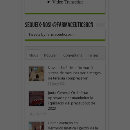
SEGUEIX-NOS! @farmaceuticsbcn
Tweets by farmaceuticsbcn
Nous
Popular
Comentaris
Temes
Nova edició de la formació
“Presa de mesures per a mitges
de teràpia compressiva”
21 juny 2024
Junta General Ordinària:
Aprovada per unanimitat la
liquidació del pressupost de
2023
18 juny 2024
Últims avenços en
dermocosmètica i gestió de la