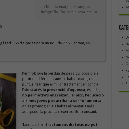
se
Clica a la imatge per ampliar la
ÁG
infografia i facilitar la seva lectura
Cate
0
De
 faci 1,65 d’alçada tindrà un IMC de 27,6. Per tant, en
I
Mó
No
Op
R
Per molt que la pèrdua de pes sigui possible a
Se
partir de diferents canvis d’hàbits diaris, cal
S
puntualitzar que el millor tractament en contra
l’obesitat és
la prevenció d’aquesta
, és a dir,
no permetre’s engreixar
. Per això,
l’educació
als més joves pot arribar a ser fonamental
,
on es promoguin els hàbits alimentaris més
adequats i la pràctica d’exercici físic constant.
Tanmateix,
el tractament diatètic no pot