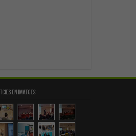
ícies en Imatges