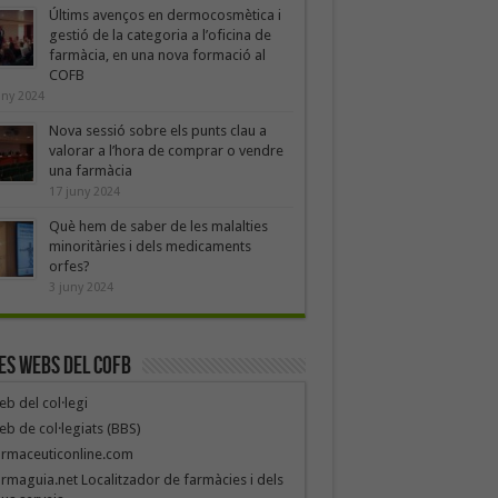
Últims avenços en dermocosmètica i
gestió de la categoria a l’oficina de
farmàcia, en una nova formació al
COFB
uny 2024
Nova sessió sobre els punts clau a
valorar a l’hora de comprar o vendre
una farmàcia
17 juny 2024
Què hem de saber de les malalties
minoritàries i dels medicaments
orfes?
3 juny 2024
es webs del COFB
b del col·legi
b de col·legiats (BBS)
armaceuticonline.com
rmaguia.net Localitzador de farmàcies i dels