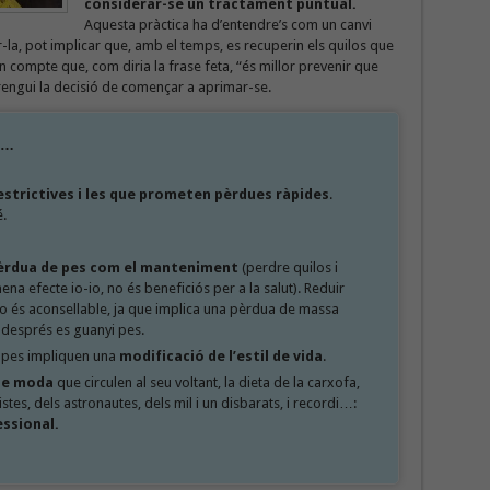
considerar-se un tractament puntual.
Aquesta pràctica ha d’entendre’s com un canvi
r-la, pot implicar que, amb el temps, es recuperin els quilos que
en compte que, com diria la frase feta, “és millor prevenir que
rengui la decisió de començar a aprimar-se.
a…
restrictives i les que prometen pèrdues ràpides
.
.
pèrdua de pes com el manteniment
(perdre quilos i
na efecte io-io, no és beneficiós per a la salut). Reduir
o és aconsellable, ja que implica una pèrdua de massa
després es guanyi pes.
l pes impliquen una
modificació de l’estil de vida
.
 de moda
que circulen al seu voltant, la dieta de la carxofa,
rtistes, dels astronautes, dels mil i un disbarats, i recordi…:
ssional.