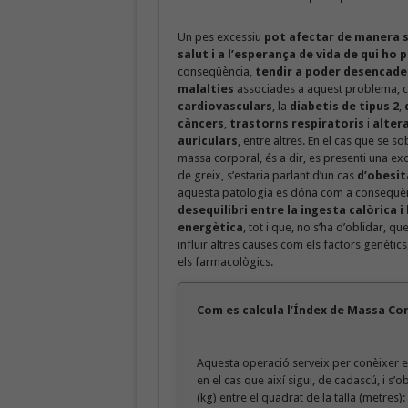
Un pes excessiu
pot afectar de manera si
salut i a l’esperança de vida de qui ho p
conseqüència,
tendir a poder desencade
malalties
associades a aquest problema, 
cardiovasculars
, la
diabetis de tipus 2
,
càncers
,
trastorns respiratoris
i
alter
auriculars
, entre altres. En el cas que se s
massa corporal, és a dir, es presenti una ex
de greix, s’estaria parlant d’un cas
d’obesit
aquesta patologia es dóna com a conseqüèn
desequilibri entre la ingesta calòrica i
energètica
, tot i que, no s’ha d’oblidar, 
influir altres causes com els factors genètic
els farmacològics.
Com es calcula l’Índex de Massa Co
Aquesta operació serveix per conèixer el
en el cas que així sigui, de cadascú, i s’ob
(kg) entre el quadrat de la talla (metres):