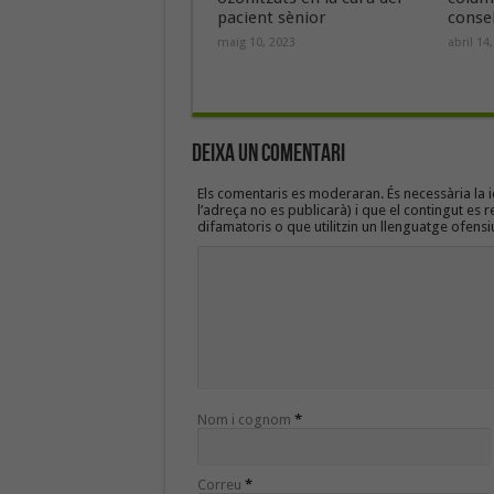
pacient sènior
consel
maig 10, 2023
abril 14
Deixa un Comentari
Els comentaris es moderaran. És necessària la id
l’adreça no es publicarà) i que el contingut es r
difamatoris o que utilitzin un llenguatge ofensi
Nom i cognom
*
Correu
*