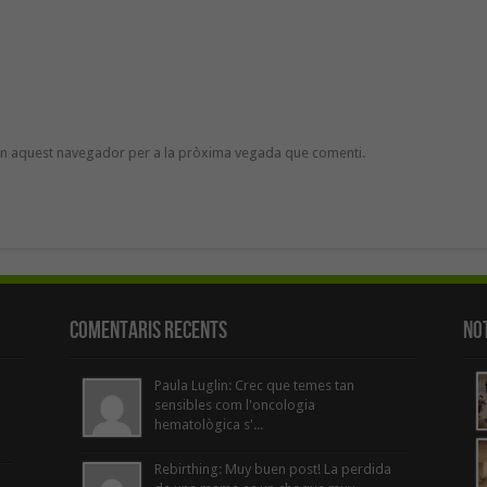
 en aquest navegador per a la pròxima vegada que comenti.
Comentaris Recents
Not
Paula Luglin: Crec que temes tan
sensibles com l'oncologia
hematològica s'...
Rebirthing: Muy buen post! La perdida