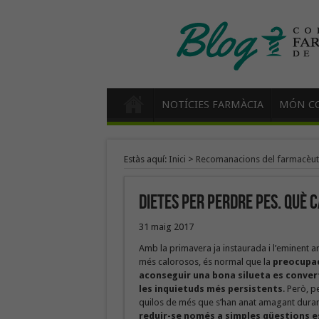
NOTÍCIES FARMÀCIA
MÓN CO
Estàs aquí:
Inici
>
Recomanacions del farmacèut
Dietes per perdre pes. Què 
31 maig 2017
Amb la primavera ja instaurada i l’eminent 
més calorosos, és normal que la
preocupac
aconseguir una bona silueta es convert
les inquietuds més persistents
. Però, p
quilos de més que s’han anat amagant durant
reduir-se només a simples qüestions e