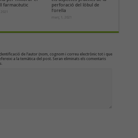
l farmacèutic
perforació del lòbul de
l’orella
, 2021
març 1, 2021
entificació de l’autor (nom, cognom i correu electrònic tot i que
efereixi a la temàtica del post. Seran eliminats els comentaris
u.