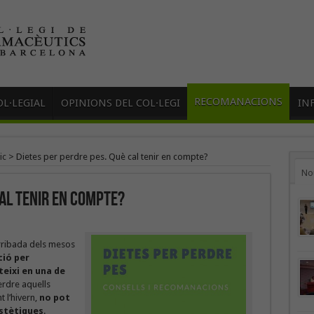
RECOMANACIONS
L·LEGIAL
OPINIONS DEL COL·LEGI
IN
ic
>
Dietes per perdre pes. Què cal tenir en compte?
No
cal tenir en compte?
arribada dels mesos
ió per
eixi en una de
erdre aquells
 l’hivern,
no pot
stètiques
.