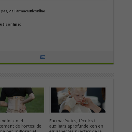
 pes
, via Farmaceuticonline
uticonline:
ndint en el
Farmacèutics, tècnics i
ement de l’ortesi de
auxiliars aprofundeixen en
na per millorar el
els aspectes pràctics de la