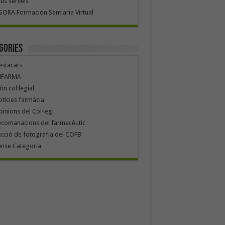
us serveis
ORA Formación Santiaria Virtual
gories
stacats
NFARMA
n col·legial
tícies farmàcia
inions del Col·legi
ecomanacions del farmacèutic
cció de fotografia del COFB
ense Categoria