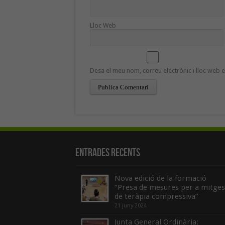
Lloc Web
Desa el meu nom, correu electrònic i lloc web
Entrades recents
Nova edició de la formació
“Presa de mesures per a mitges
de teràpia compressiva”
21 juny 2024
Junta General Ordinària: