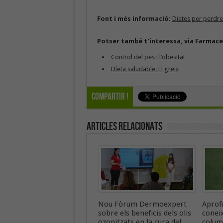
Font i més informació:
Dietes per perdre
Potser també t’interessa, via Farmace
Control del pes i l’obesitat
Dieta saludable. El greix
Compartir !
Articles Relacionats
Nou Fòrum Dermoexpert
Aprofu
sobre els beneficis dels olis
coneix
ozonitzats en la cura del
colum