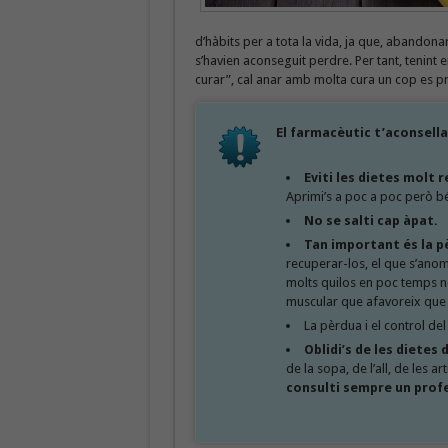
d’hàbits per a tota la vida, ja que, abandona
s’havien aconseguit perdre. Per tant, tenint 
curar”, cal anar amb molta cura un cop es p
El farmacèutic t’aconsell
Eviti les dietes molt 
Aprimi’s a poc a poc però bé
No se salti cap àpat.
Tan important és la 
recuperar-los, el que s’anome
molts quilos en poc temps n
muscular que afavoreix que 
La pèrdua i el control de
Oblidi’s de les dietes
de la sopa, de l’all, de les a
consulti sempre un profe