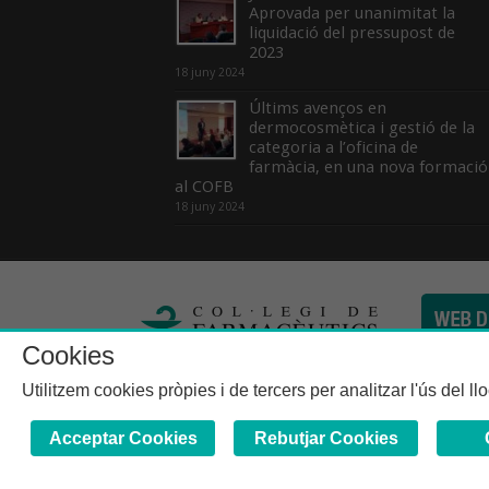
Aprovada per unanimitat la
liquidació del pressupost de
2023
18 juny 2024
Últims avenços en
dermocosmètica i gestió de la
categoria a l’oficina de
farmàcia, en una nova formació
al COFB
18 juny 2024
Cookies
Col·legi de Farma
Utilitzem cookies pròpies i de tercers per analitzar l'ús del l
Acceptar Cookies
Rebutjar Cookies