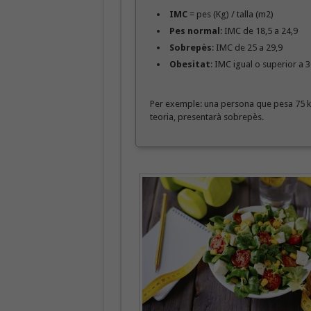
IMC
= pes (Kg) / talla (m2)
Pes normal
: IMC de 18,5 a 24,9
Sobrepès
: IMC de 25 a 29,9
Obesitat
: IMC igual o superior a 3
Per exemple: una persona que pesa 75 kg i
teoria, presentarà sobrepès.