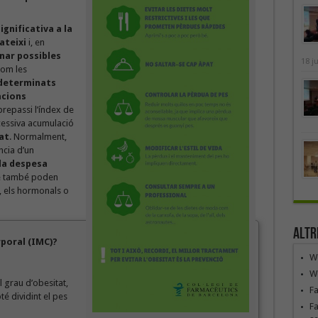
gnificativa a la
ateixi
i, en
nar possibles
18 j
com les
determinats
acions
obrepassi l’índex de
cessiva acumulació
at
. Normalment,
cia d’un
 la despesa
que també poden
s, els hormonals o
Altr
rporal (IMC)?
We
We
 grau d’obesitat,
F
té dividint el pes
Fa