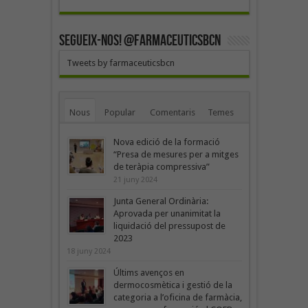
SEGUEIX-NOS! @farmaceuticsbcn
Tweets by farmaceuticsbcn
Nous
Popular
Comentaris
Temes
Nova edició de la formació
“Presa de mesures per a mitges
de teràpia compressiva”
21 juny 2024
Junta General Ordinària:
Aprovada per unanimitat la
liquidació del pressupost de
2023
18 juny 2024
Últims avenços en
dermocosmètica i gestió de la
categoria a l’oficina de farmàcia,