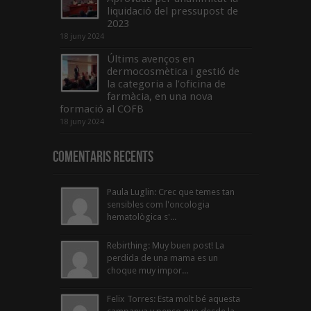
liquidació del pressupost de
2023
18 juny 2024
Últims avenços en
dermocosmètica i gestió de
la categoria a l’oficina de
farmàcia, en una nova
formació al COFB
18 juny 2024
Comentaris Recents
Paula Luglin: Crec que temes tan
sensibles com l'oncologia
hematològica s'...
Rebirthing: Muy buen post! La
perdida de una mama es un
choque muy impor...
Felix Torres: Esta molt bé aquesta