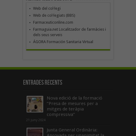
Web del col·legi
Web de col·legiats (BBS)
Farmaceuticonline.com
Farmaguia.net Localitzador de farmàcies i
dels seus serveis
ÁGORA Formación Sanitaria Virtual
Entrades recents
Nova edició de la formació
“Presa de mesures per a
mitges de teràpia
compressiva”
21 juny 2024
Junta General Ordinària:
Aprovada per unanimitat la