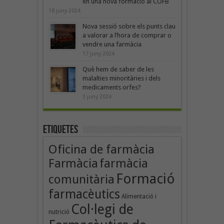
en una nova formació al COFB
18 juny 2024
Nova sessió sobre els punts clau
a valorar a l’hora de comprar o
vendre una farmàcia
17 juny 2024
Què hem de saber de les
malalties minoritàries i dels
medicaments orfes?
3 juny 2024
Etiquetes
Oficina de farmàcia
Farmàcia
farmàcia
Formació
comunitària
farmacèutics
Alimentació i
Col·legi de
nutrició