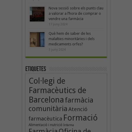
Nova sessió sobre els punts clau
a valorar a l’hora de comprar o
vendre una farmàcia
17 juny 2024
Què hem de saber de les
malalties minoritàries i dels
medicaments orfes?
3 juny 2024
Etiquetes
Col·legi de
Farmacèutics de
Barcelona
farmàcia
comunitària
Atenció
Formació
farmacèutica
Alimentació i nutrició
Infarma
Oficina de
Farmàcia