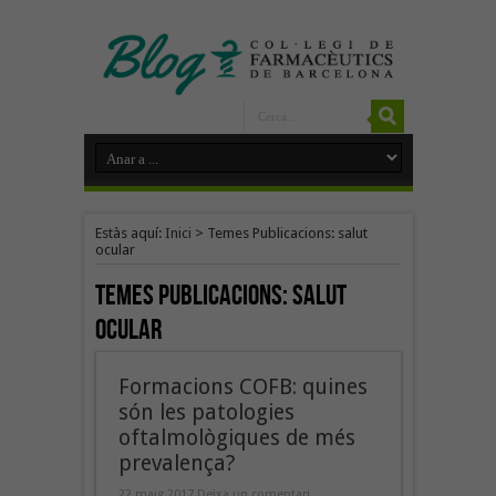
Estàs aquí:
Inici
>
Temes Publicacions: salut
ocular
Temes Publicacions:
salut
ocular
Formacions COFB: quines
són les patologies
oftalmològiques de més
prevalença?
22 maig 2017
Deixa un comentari