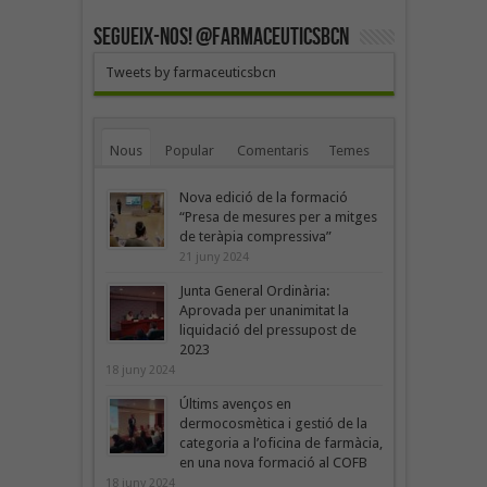
SEGUEIX-NOS! @farmaceuticsbcn
Tweets by farmaceuticsbcn
Nous
Popular
Comentaris
Temes
Nova edició de la formació
“Presa de mesures per a mitges
de teràpia compressiva”
21 juny 2024
Junta General Ordinària:
Aprovada per unanimitat la
liquidació del pressupost de
2023
18 juny 2024
Últims avenços en
dermocosmètica i gestió de la
categoria a l’oficina de farmàcia,
en una nova formació al COFB
18 juny 2024