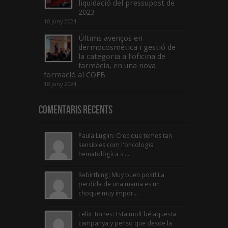
liquidació del pressupost de
2023
18 juny 2024
Últims avenços en
dermocosmètica i gestió de
la categoria a l’oficina de
farmàcia, en una nova
formació al COFB
18 juny 2024
Comentaris Recents
Paula Luglin: Crec que temes tan
sensibles com l'oncologia
hematològica s'...
Rebirthing: Muy buen post! La
perdida de una mama es un
choque muy impor...
Felix Torres: Esta molt bé aquesta
campanya y penso que desde la