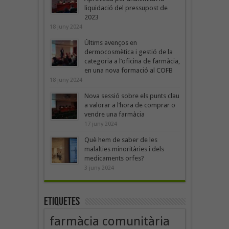
liquidació del pressupost de
2023
18 juny 2024
Últims avenços en
dermocosmètica i gestió de la
categoria a l’oficina de farmàcia,
en una nova formació al COFB
18 juny 2024
Nova sessió sobre els punts clau
a valorar a l’hora de comprar o
vendre una farmàcia
17 juny 2024
Què hem de saber de les
malalties minoritàries i dels
medicaments orfes?
3 juny 2024
Etiquetes
farmàcia comunitària