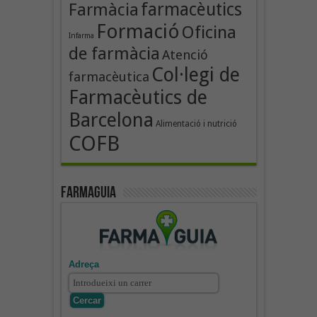
farmacèutics
Farmàcia
Formació
Oficina
Infarma
de farmàcia
Atenció
Col·legi de
farmacèutica
Farmacèutics de
Barcelona
Alimentació i nutrició
COFB
Farmaguia
Adreça