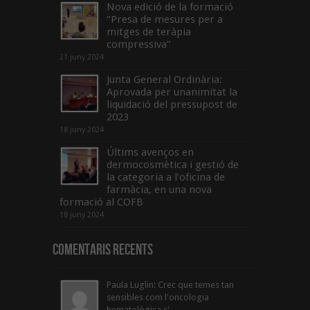
Nova edició de la formació
“Presa de mesures per a
mitges de teràpia
compressiva”
21 juny 2024
Junta General Ordinària:
Aprovada per unanimitat la
liquidació del pressupost de
2023
18 juny 2024
Últims avenços en
dermocosmètica i gestió de
la categoria a l’oficina de
farmàcia, en una nova
formació al COFB
18 juny 2024
Comentaris Recents
Paula Luglin: Crec que temes tan
sensibles com l'oncologia
hematològica s'...