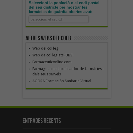
Seleccioni la població o el codi postal
del seu districte per mostrar les
farmàcies de guàrdia obertes avui:
Altres webs del COFB
Web del col·legi
Web de col·legiats (BBS)
Farmaceuticonline.com
Farmaguia.net Localitzador de farmàcies i
dels seus serveis
ÁGORA Formación Sanitaria Virtual
Entrades recents