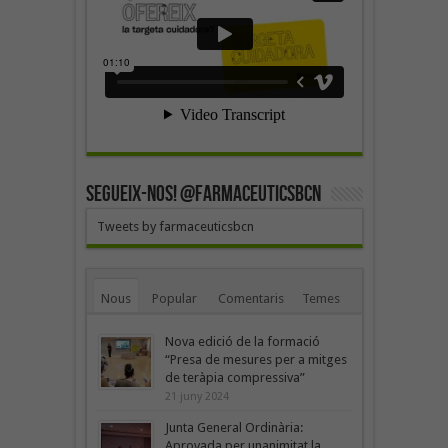
SEGUEIX-NOS! @farmaceuticsbcn
Tweets by farmaceuticsbcn
Nous
Popular
Comentaris
Temes
Nova edició de la formació
“Presa de mesures per a mitges
de teràpia compressiva”
21 juny 2024
Junta General Ordinària:
Aprovada per unanimitat la