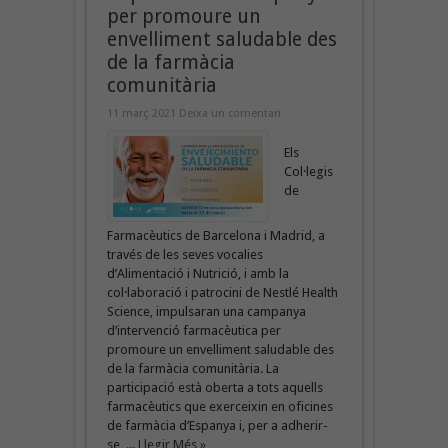
per promoure un
envelliment saludable des
de la farmàcia
comunitària
11 març 2021
Deixa un comentari
Els
Col·legis
de
Farmacèutics de Barcelona i Madrid, a
través de les seves vocalies
d’Alimentació i Nutrició, i amb la
col·laboració i patrocini de Nestlé Health
Science, impulsaran una campanya
d’intervenció farmacèutica per
promoure un envelliment saludable des
de la farmàcia comunitària. La
participació està oberta a tots aquells
farmacèutics que exerceixin en oficines
de farmàcia d’Espanya i, per a adherir-
se, ...
Llegir Més »