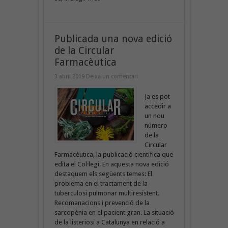
Publicada una nova edició
de la Circular
Farmacèutica
3 abril 2019
Deixa un comentari
Ja es pot
accedir a
un nou
número
de la
Circular
Farmacèutica, la publicació científica que
edita el Col·legi. En aquesta nova edició
destaquem els següents temes: El
problema en el tractament de la
tuberculosi pulmonar multiresistent.
Recomanacions i prevenció de la
sarcopènia en el pacient gran. La situació
de la listeriosi a Catalunya en relació a