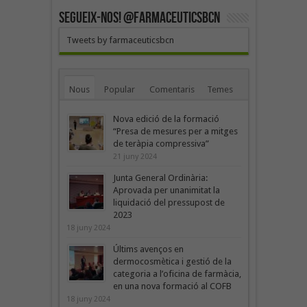
SEGUEIX-NOS! @farmaceuticsbcn
Tweets by farmaceuticsbcn
Nous
Popular
Comentaris
Temes
Nova edició de la formació
“Presa de mesures per a mitges
de teràpia compressiva”
21 juny 2024
Junta General Ordinària:
Aprovada per unanimitat la
liquidació del pressupost de
2023
18 juny 2024
Últims avenços en
dermocosmètica i gestió de la
categoria a l’oficina de farmàcia,
en una nova formació al COFB
18 juny 2024