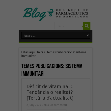
Estàs aquí:
Inici
>
Temes Publicacions: sistema
immunitari
Temes Publicacions:
sistema
immunitari
Dèficit de vitamina D.
Tendència o realitat?
[Tertúlia d’actualitat]
2 juny 2020
Deixa un comentari