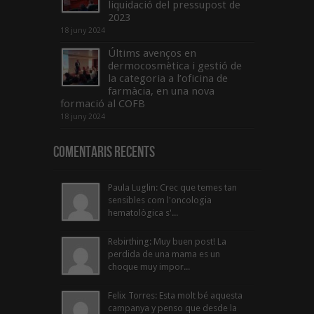
liquidació del pressupost de
2023
18 juny 2024
Últims avenços en
dermocosmètica i gestió de
la categoria a l’oficina de
farmàcia, en una nova
formació al COFB
18 juny 2024
Comentaris Recents
Paula Luglin: Crec que temes tan
sensibles com l'oncologia
hematològica s'...
Rebirthing: Muy buen post! La
perdida de una mama es un
choque muy impor...
Felix Torres: Esta molt bé aquesta
campanya y penso que desde la