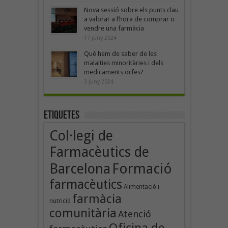
Nova sessió sobre els punts clau
a valorar a l’hora de comprar o
vendre una farmàcia
17 juny 2024
Què hem de saber de les
malalties minoritàries i dels
medicaments orfes?
3 juny 2024
Etiquetes
Col·legi de
Farmacèutics de
Formació
Barcelona
farmacèutics
Alimentació i
farmàcia
nutrició
comunitària
Atenció
Oficina de