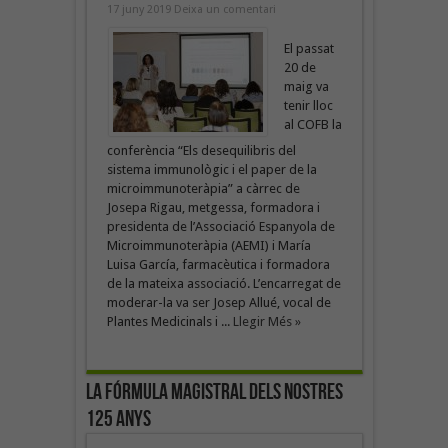
17 juny 2019
Deixa un comentari
El passat
20 de
maig va
tenir lloc
al COFB la
conferència “Els desequilibris del
sistema immunològic i el paper de la
microimmunoteràpia” a càrrec de
Josepa Rigau, metgessa, formadora i
presidenta de l’Associació Espanyola de
Microimmunoteràpia (AEMI) i María
Luisa García, farmacèutica i formadora
de la mateixa associació. L’encarregat de
moderar-la va ser Josep Allué, vocal de
Plantes Medicinals i ...
Llegir Més »
La fórmula magistral dels nostres
125 anys