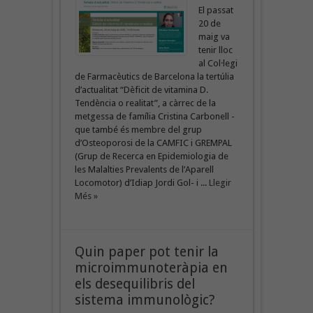
El passat
20 de
maig va
tenir lloc
al Col·legi
de Farmacèutics de Barcelona la tertúlia
d’actualitat “Dèficit de vitamina D.
Tendència o realitat”, a càrrec de la
metgessa de família Cristina Carbonell -
que també és membre del grup
d’Osteoporosi de la CAMFIC i GREMPAL
(Grup de Recerca en Epidemiologia de
les Malalties Prevalents de l’Aparell
Locomotor) d’Idiap Jordi Gol- i ...
Llegir
Més »
Quin paper pot tenir la
microimmunoteràpia en
els desequilibris del
sistema immunològic?