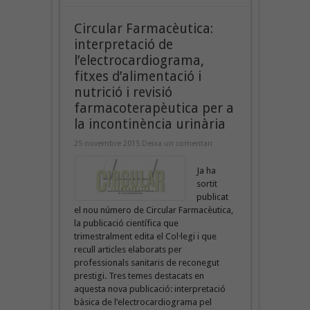
Circular Farmacèutica:
interpretació de
l’electrocardiograma,
fitxes d’alimentació i
nutrició i revisió
farmacoterapèutica per a
la incontinència urinària
25 novembre 2015
Deixa un comentari
Ja ha
sortit
publicat
el nou número de Circular Farmacèutica,
la publicació científica que
trimestralment edita el Col·legi i que
recull articles elaborats per
professionals sanitaris de reconegut
prestigi. Tres temes destacats en
aquesta nova publicació: interpretació
bàsica de l’electrocardiograma pel