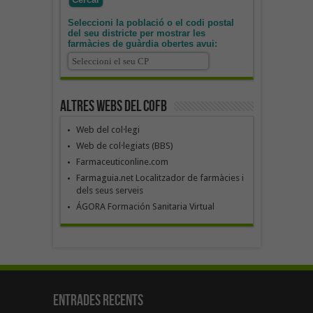
Seleccioni la població o el codi postal
del seu districte per mostrar les
farmàcies de guàrdia obertes avui:
Altres webs del COFB
Web del col·legi
Web de col·legiats (BBS)
Farmaceuticonline.com
Farmaguia.net Localitzador de farmàcies i
dels seus serveis
ÁGORA Formación Sanitaria Virtual
Entrades recents