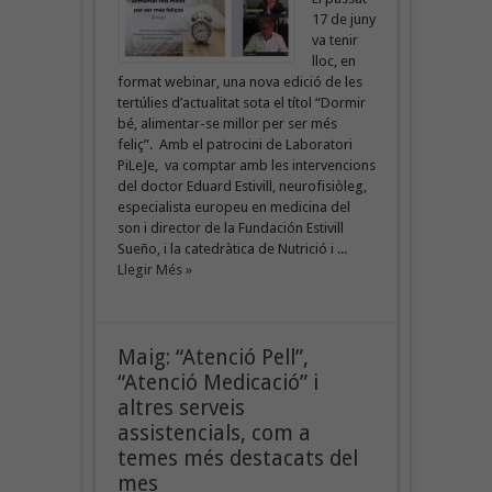
17 de juny
va tenir
lloc, en
format webinar, una nova edició de les
tertúlies d’actualitat sota el títol “Dormir
bé, alimentar-se millor per ser més
feliç”. Amb el patrocini de Laboratori
PiLeJe, va comptar amb les intervencions
del doctor Eduard Estivill, neurofisiòleg,
especialista europeu en medicina del
son i director de la Fundación Estivill
Sueño, i la catedràtica de Nutrició i ...
Llegir Més »
Maig: “Atenció Pell”,
“Atenció Medicació” i
altres serveis
assistencials, com a
temes més destacats del
mes