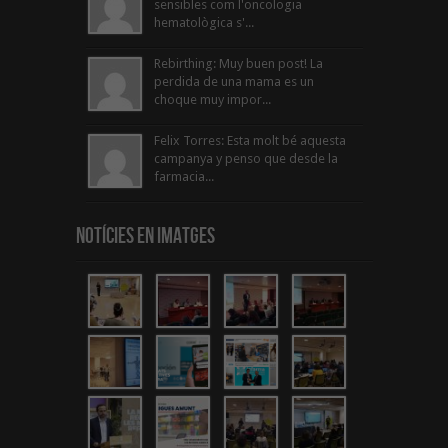
sensibles com l'oncologia
hematològica s'...
Rebirthing: Muy buen post! La
perdida de una mama es un
choque muy impor...
Felix Torres: Esta molt bé aquesta
campanya y penso que desde la
farmacia...
Notícies en Imatges