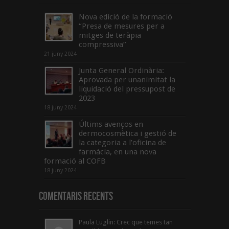
Nova edició de la formació
“Presa de mesures per a
mitges de teràpia
compressiva”
21 juny 2024
Junta General Ordinària:
Aprovada per unanimitat la
liquidació del pressupost de
2023
18 juny 2024
Últims avenços en
dermocosmètica i gestió de
la categoria a l’oficina de
farmàcia, en una nova
formació al COFB
18 juny 2024
Comentaris Recents
Paula Luglin: Crec que temes tan