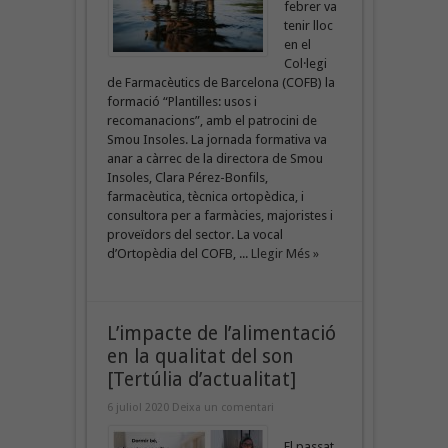
febrer va
tenir lloc
en el
Col·legi
de Farmacèutics de Barcelona (COFB) la
formació “Plantilles: usos i
recomanacions”, amb el patrocini de
Smou Insoles. La jornada formativa va
anar a càrrec de la directora de Smou
Insoles, Clara Pérez-Bonfils,
farmacèutica, tècnica ortopèdica, i
consultora per a farmàcies, majoristes i
proveïdors del sector. La vocal
d’Ortopèdia del COFB, ...
Llegir Més »
L’impacte de l’alimentació
en la qualitat del son
[Tertúlia d’actualitat]
6 juliol 2020
Deixa un comentari
El passat