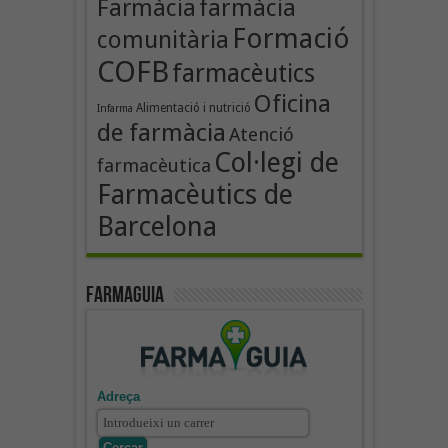
Farmàcia
farmàcia
Formació
comunitària
COFB
farmacèutics
Oficina
Alimentació i nutrició
Infarma
de farmàcia
Atenció
Col·legi de
farmacèutica
Farmacèutics de
Barcelona
Farmaguia
Adreça