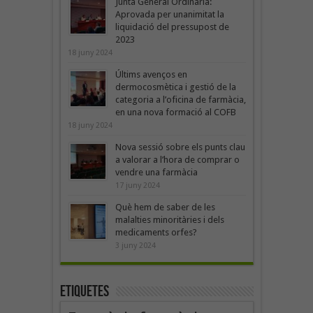
Junta General Ordinària:
Aprovada per unanimitat la
liquidació del pressupost de
2023
18 juny 2024
Últims avenços en
dermocosmètica i gestió de la
categoria a l’oficina de farmàcia,
en una nova formació al COFB
18 juny 2024
Nova sessió sobre els punts clau
a valorar a l’hora de comprar o
vendre una farmàcia
17 juny 2024
Què hem de saber de les
malalties minoritàries i dels
medicaments orfes?
3 juny 2024
Etiquetes