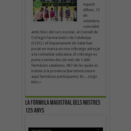
Aquest
dilluns, 13
de
setembre,
coincidint
amb l’inici del curs escolar, el Consell de
Col·legis Farmacèutics de Catalunya
(CCFC) i el Departament de Salut han
posat en marxa un nou cribratge adreçat
a la comunitat educativa. El cribratge es
porta a terme des de més de 1.400
farmàcies catalanes, 967 de les quals es
troben a la província Barcelona (veure
aquí farmàcies participants). En ...
Llegir
Més »
La fórmula magistral dels nostres
125 anys