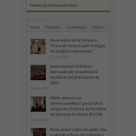
Tweets by farmaceuticsbcn
Nous
Popular
Comentaris
Temes
Nova edició de la formació
“Presa de mesures per a mitges
de teràpia compressiva”
21 juny 2024
Junta General Ordinària:
Aprovada per unanimitat la
liquidació del pressupost de
2023
18 juny 2024
Últims avenços en
dermocosmètica i gestió de la
categoria a l’oficina de farmàcia,
en una nova formació al COFB
18 juny 2024
Nova sessió sobre els punts clau
a valorar a l’hora de comprar o