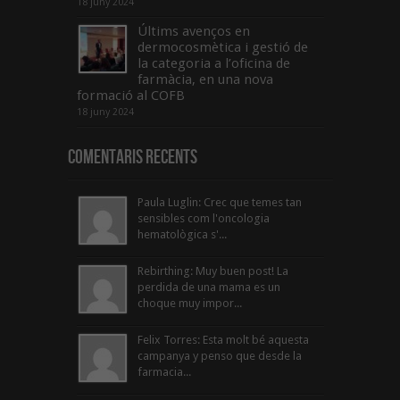
18 juny 2024
Últims avenços en
dermocosmètica i gestió de
la categoria a l’oficina de
farmàcia, en una nova
formació al COFB
18 juny 2024
Comentaris Recents
Paula Luglin: Crec que temes tan
sensibles com l'oncologia
hematològica s'...
Rebirthing: Muy buen post! La
perdida de una mama es un
choque muy impor...
Felix Torres: Esta molt bé aquesta
campanya y penso que desde la
farmacia...