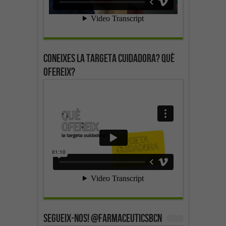
Coneixes la targeta cuidadora? Què
ofereix?
SEGUEIX-NOS! @farmaceuticsbcn