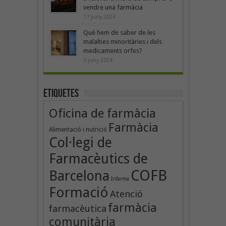
vendre una farmàcia
17 juny 2024
Què hem de saber de les
malalties minoritàries i dels
medicaments orfes?
3 juny 2024
Etiquetes
Oficina de farmàcia
Farmàcia
Alimentació i nutrició
Col·legi de
Farmacèutics de
COFB
Barcelona
Infarma
Formació
Atenció
farmàcia
farmacèutica
comunitària