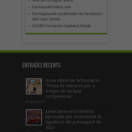
Web de col·legiats (BBS)
Farmaceuticonline.com
Farmaguia.net Localitzador de farmàcies i
dels seus serveis
ÁGORA Formación Sanitaria Virtual
Entrades recents
Nova edició de la formació
“Presa de mesures per a
mitges de teràpia
compressiva”
21 juny 2024
Junta General Ordinària:
Aprovada per unanimitat la
liquidació del pressupost de
2023