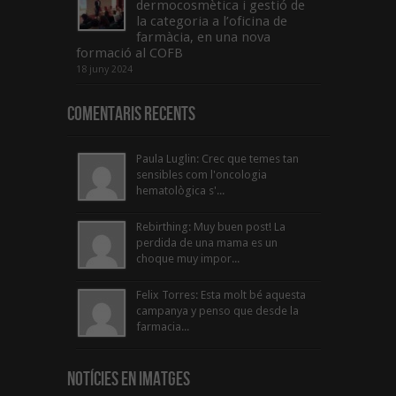
dermocosmètica i gestió de
la categoria a l’oficina de
farmàcia, en una nova
formació al COFB
18 juny 2024
Comentaris Recents
Paula Luglin: Crec que temes tan
sensibles com l'oncologia
hematològica s'...
Rebirthing: Muy buen post! La
perdida de una mama es un
choque muy impor...
Felix Torres: Esta molt bé aquesta
campanya y penso que desde la
farmacia...
Notícies en Imatges