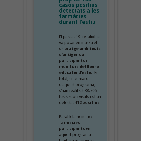
casos positius
detectats a les
farmàcies
durant l’estiu
El passat 19 de juliol es
va posar en marxa el
cribratge amb tests
d’antígens a
participants i
monitors del lleure
educatiu d’estiu
. En
total, en el marc
d’aquest programa,
s’han realitzat 38.706
tests supervisats i s’han
detectat
412 positius
.
Paral·lelament,
les
farmàcies
participants
en
aquest programa
també han supervisat,