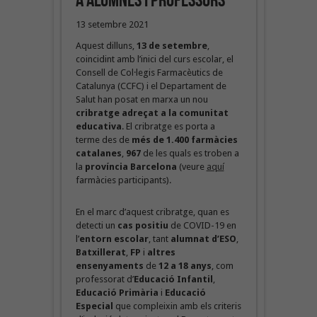
a alumnes i professors
13 setembre 2021
Aquest dilluns,
13 de setembre
,
coincidint amb l’inici del curs escolar, el
Consell de Col·legis Farmacèutics de
Catalunya (CCFC) i el Departament de
Salut han posat en marxa un nou
cribratge adreçat a la comunitat
educativa
. El cribratge es porta a
terme des de
més de 1.400 farmàcies
catalanes
,
967
de les quals es troben a
la
província Barcelona
(veure
aquí
farmàcies participants).
En el marc d’aquest cribratge, quan es
detecti un
cas positiu
de COVID-19 en
l’
entorn escolar
, tant
alumnat d’ESO
,
Batxillerat
,
FP
i
altres
ensenyaments
de
12 a 18 anys
, com
professorat d’
Educació Infantil
,
Educació Primària
i
Educació
Especial
que compleixin amb els criteris