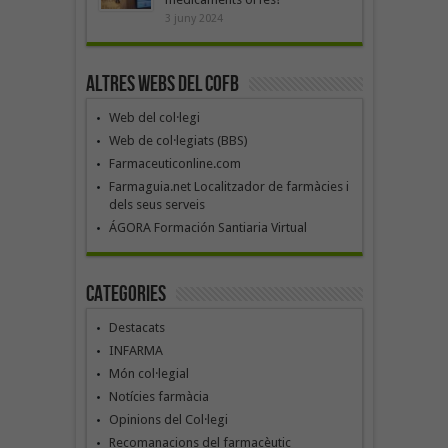
3 juny 2024
Altres webs del COFB
Web del col·legi
Web de col·legiats (BBS)
Farmaceuticonline.com
Farmaguia.net Localitzador de farmàcies i
dels seus serveis
ÁGORA Formación Santiaria Virtual
Categories
Destacats
INFARMA
Món col·legial
Notícies farmàcia
Opinions del Col·legi
Recomanacions del farmacèutic