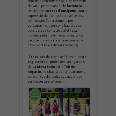
d’inclusió determinats pel Departament
de Salut, podran anar a la
farmàcia
a
realitzar-se un
test d’antígens
, sota la
supervisió del farmacèutic, sense cost
per l’usuari. Concretament, per
participar-hi, la persona haurà de ser
considerada contacte estret i estar
immunitzada (haver rebut la pauta de
vacunació completa o haver passat la
COVID-19 en els darrers 6 mesos).
El
resultat
del test d’antígens quedarà
registrat
i es podrà descarregar des
de
La Meva Salut
. Si el
TAR és
negatiu
, no s’haurà de fer quarantena,
però en cas de resultat positiu sí que
serà necessari l’aïllament.