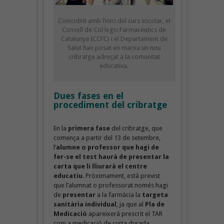
Coincidint amb l’inici del curs escolar, el
Consell de Col·legis Farmacèutics de
Catalunya (CCFC) i el Departament de
Salut han posat en marxa un nou
cribratge adreçat a la comunitat
educativa.
Dues fases en el
procediment del cribratge
En la
primera fase
del cribratge, que
comença a partir del 13 de setembre,
l’
alumne o professor que hagi de
fer-se el test haurà de presentar la
carta que li lliurarà el centre
educatiu
. Pròximament, està previst
que l’alumnat o professorat només hagi
de
presentar
a la farmàcia la
targeta
sanitària individual
, ja que al
Pla de
Medicació
apareixerà prescrit el TAR
com a medicació de curta durada.