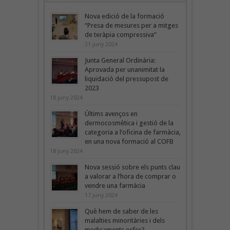
Nova edició de la formació
“Presa de mesures per a mitges
de teràpia compressiva”
21 juny 2024
Junta General Ordinària:
Aprovada per unanimitat la
liquidació del pressupost de
2023
18 juny 2024
Últims avenços en
dermocosmètica i gestió de la
categoria a l’oficina de farmàcia,
en una nova formació al COFB
18 juny 2024
Nova sessió sobre els punts clau
a valorar a l’hora de comprar o
vendre una farmàcia
17 juny 2024
Què hem de saber de les
malalties minoritàries i dels
medicaments orfes?