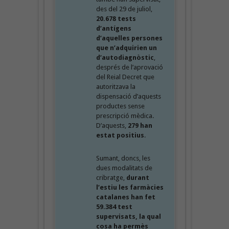
des del 29 de juliol,
20.678 tests
d’antígens
d’aquelles persones
que n’adquirien un
d’autodiagnòstic
,
després de l’aprovació
del Reial Decret que
autoritzava la
dispensació d’aquests
productes sense
prescripció mèdica.
D’aquests,
279 han
estat positius
.
Sumant, doncs, les
dues modalitats de
cribratge,
durant
l’estiu les farmàcies
catalanes han fet
59.384 test
supervisats, la qual
cosa ha permès