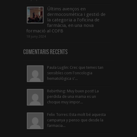
Últims avenços en
dermocosmètica i gestió de
la categoria a l’oficina de
farmàcia, en una nova
formació al COFB
18 juny 2024
Comentaris Recents
Paula Luglin: Crec que temes tan
sensibles com l'oncologia
hematològica s'...
Rebirthing: Muy buen post! La
perdida de una mama es un
choque muy impor...
Felix Torres: Esta molt bé aquesta
campanya y penso que desde la
farmacia...