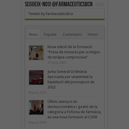
SEGUEIX-NOS! @farmaceuticsbcn
Tweets by farmaceuticsbcn
Nous
Popular
Comentaris
Temes
Nova edició de la formació
“Presa de mesures per a mitges
de teràpia compressiva”
21 juny 2024
Junta General Ordinària:
Aprovada per unanimitat la
liquidació del pressupost de
2023
18 juny 2024
Últims avenços en
dermocosmètica i gestió de la
categoria a l’oficina de farmàcia,
en una nova formació al COFB
18 juny 2024