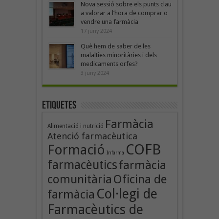
Nova sessió sobre els punts clau
a valorar a l’hora de comprar o
vendre una farmàcia
17 juny 2024
Què hem de saber de les
malalties minoritàries i dels
medicaments orfes?
3 juny 2024
Etiquetes
Farmàcia
Alimentació i nutrició
Atenció farmacèutica
COFB
Formació
Infarma
farmacèutics
farmàcia
Oficina de
comunitària
Col·legi de
farmàcia
Farmacèutics de