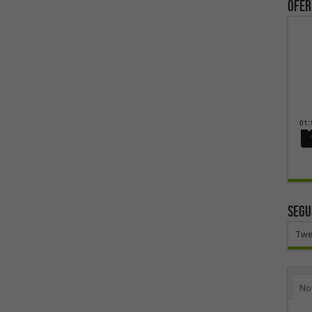
ofer
SEGU
Twe
No