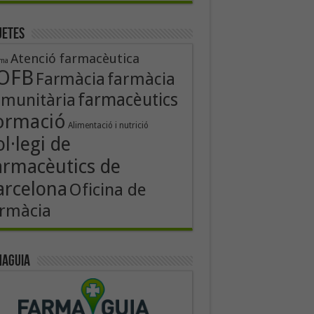
uetes
Atenció farmacèutica
rma
OFB
Farmàcia
farmàcia
farmacèutics
munitària
ormació
Alimentació i nutrició
l·legi de
armacèutics de
arcelona
Oficina de
rmàcia
aguia