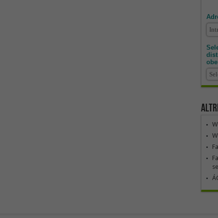
Adr
Sele
dis
obe
Altr
We
We
F
Fa
se
ÁG