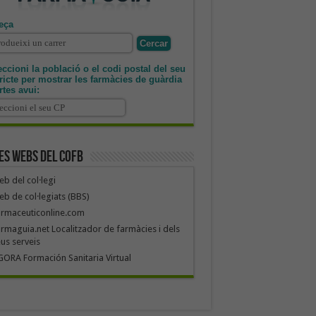
eça
ccioni la població o el codi postal del seu
tricte per mostrar les farmàcies de guàrdia
rtes avui:
es webs del COFB
b del col·legi
b de col·legiats (BBS)
armaceuticonline.com
rmaguia.net Localitzador de farmàcies i dels
us serveis
ORA Formación Sanitaria Virtual