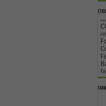
Etiq
Infa
C
co
F
Co
F
B
fa
Farm