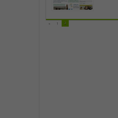
2
«
1