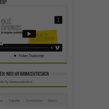
eix?
EIX-NOS! @farmaceuticsbcn
ets by farmaceuticsbcn
us
Popular
Comentaris
Temes