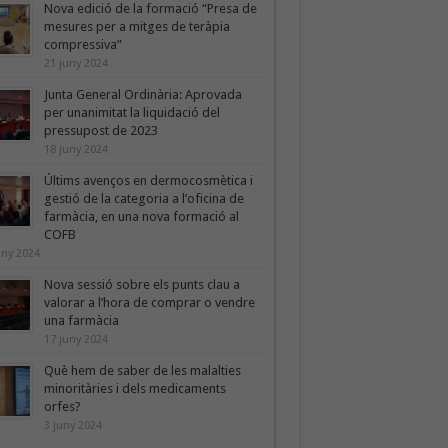
Nova edició de la formació “Presa de
mesures per a mitges de teràpia
compressiva”
21 juny 2024
Junta General Ordinària: Aprovada
per unanimitat la liquidació del
pressupost de 2023
18 juny 2024
Últims avenços en dermocosmètica i
gestió de la categoria a l’oficina de
farmàcia, en una nova formació al
COFB
uny 2024
Nova sessió sobre els punts clau a
valorar a l’hora de comprar o vendre
una farmàcia
17 juny 2024
Què hem de saber de les malalties
minoritàries i dels medicaments
orfes?
3 juny 2024