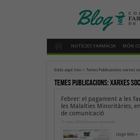
NOTÍCIES FARMÀCIA
MÓN CO
Estàs aquí:
Inici
>
Temes Publicacions: xarxes so
Temes Publicacions:
xarxes soc
Febrer: el pagament a les far
les Malalties Minoritàries, 
de comunicació
11 març 2016
Deixa un comentari
Llegir Més »