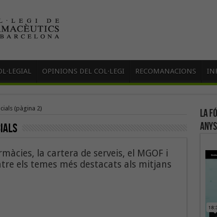
L·LEGIAL
OPINIONS DEL COL·LEGI
RECOMANACIONS
IN
cials
(pàgina 2)
La f
anys
ials
màcies, la cartera de serveis, el MGOF i
entre els temes més destacats als mitjans