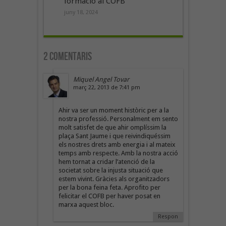
formació al COFB
juny 18, 2024
2 Comentaris
Miquel Angel Tovar
març 22, 2013 de 7:41 pm
Ahir va ser un moment històric per a la
nostra professió. Personalment em sento
molt satisfet de que ahir omplíssim la
plaça Sant Jaume i que reivindiquéssim
els nostres drets amb energia i al mateix
temps amb respecte. Amb la nostra acció
hem tornat a cridar l’atenció de la
societat sobre la injusta situació que
estem vivint. Gràcies als organitzadors
per la bona feina feta. Aprofito per
felicitar el COFB per haver posat en
marxa aquest bloc.
Respon