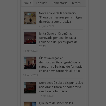
Nous
Popular
Comentaris
Temes
Nova edició de la formació
“Presa de mesures per a mitges
de teràpia compressiva”
21 juny 2024
Junta General Ordinària:
Aprovada per unanimitat la
liquidació del pressupost de
2023
18 juny 2024
Últims avenços en
dermocosmètica i gestió de la
categoria a l’oficina de farmàcia,
en una nova formació al COFB
18 juny 2024
Nova sessió sobre els punts clau
a valorar a l’hora de comprar o
vendre una farmàcia
17 juny 2024
Què hem de saber de les