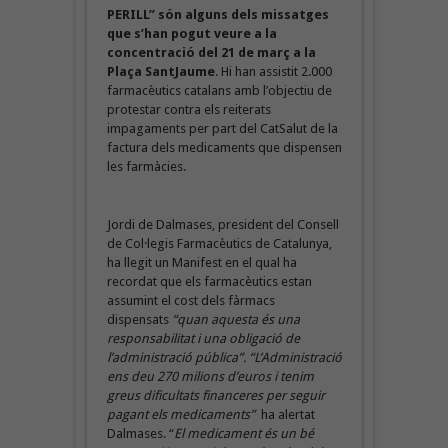
PERILL” són alguns dels missatges
que s’han pogut veure a la
concentració del 21 de març a la
Plaça SantJaume
. Hi han assistit 2.000
farmacèutics catalans amb l’objectiu de
protestar contra els reiterats
impagaments per part del CatSalut de la
factura dels medicaments que dispensen
les farmàcies.
Jordi de Dalmases, president del Consell
de Col·legis Farmacèutics de Catalunya,
ha llegit un Manifest en el qual ha
recordat que els farmacèutics estan
assumint el cost dels fàrmacs
dispensats
“quan aquesta és una
responsabilitat i una obligació de
l’administració pública”. “L’Administració
ens deu 270 milions d’euros i tenim
greus dificultats financeres per seguir
pagant els medicaments”
ha alertat
Dalmases. “
El medicament és un bé