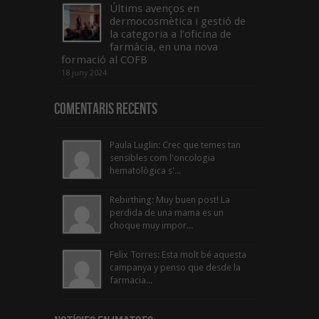
Últims avenços en
dermocosmètica i gestió de
la categoria a l’oficina de
farmàcia, en una nova
formació al COFB
18 juny 2024
Comentaris Recents
Paula Luglin: Crec que temes tan
sensibles com l'oncologia
hematològica s'...
Rebirthing: Muy buen post! La
perdida de una mama es un
choque muy impor...
Felix Torres: Esta molt bé aquesta
campanya y penso que desde la
farmacia...