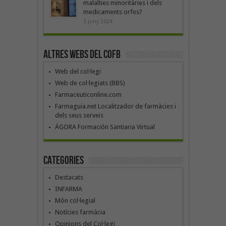
malalties minoritàries i dels
medicaments orfes?
3 juny 2024
Altres webs del COFB
Web del col·legi
Web de col·legiats (BBS)
Farmaceuticonline.com
Farmaguia.net Localitzador de farmàcies i
dels seus serveis
ÁGORA Formación Santiaria Virtual
Categories
Destacats
INFARMA
Món col·legial
Notícies farmàcia
Opinions del Col·legi