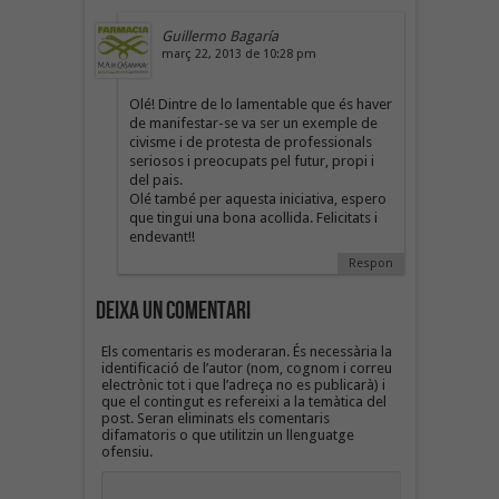
Guillermo Bagaría
març 22, 2013 de 10:28 pm
Olé! Dintre de lo lamentable que és haver
de manifestar-se va ser un exemple de
civisme i de protesta de professionals
seriosos i preocupats pel futur, propi i
del pais.
Olé també per aquesta iniciativa, espero
que tingui una bona acollida. Felicitats i
endevant!!
Respon
Deixa un Comentari
Els comentaris es moderaran. És necessària la
identificació de l’autor (nom, cognom i correu
electrònic tot i que l’adreça no es publicarà) i
que el contingut es refereixi a la temàtica del
post. Seran eliminats els comentaris
difamatoris o que utilitzin un llenguatge
ofensiu.