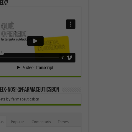
eix?
EIX-NOS! @farmaceuticsbcn
ets by farmaceuticsbcn
us
Popular
Comentaris
Temes