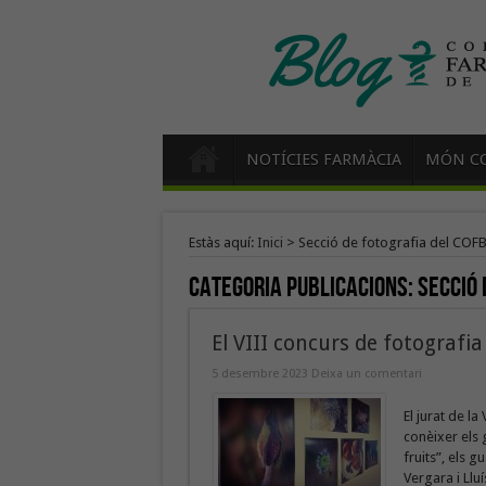
NOTÍCIES FARMÀCIA
MÓN CO
Estàs aquí:
Inici
>
Secció de fotografia del COF
Categoria Publicacions:
Secció 
El VIII concurs de fotografi
5 desembre 2023
Deixa un comentari
El jurat de l
conèixer els 
fruits”, els 
Vergara i Llu