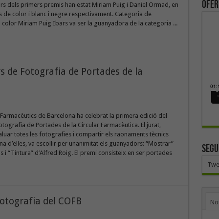
ofer
s dels primers premis han estat Miriam Puig i Daniel Ormad, en
s de color i blanc i negre respectivament. Categoria de
 color Miriam Puig Ibars va ser la guanyadora de la categoria ...
s de Fotografia de Portades de la
e Farmacèutics de Barcelona ha celebrat la primera edició del
tografia de Portades de la Circular Farmacèutica. El jurat,
luar totes les fotografies i compartir els raonaments tècnics
a d’elles, va escollir per unanimitat els guanyadors: “Mostrar”
SEGU
 i “Tintura” d’Alfred Roig. El premi consisteix en ser portades
Twe
fotografia del COFB
No