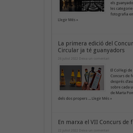
els guanyador
les categorie
fotografia en
Llegir Més »
La primera edició del Concur
Circular ja té guanyadors
26 juliol 2022
Deixa un comentari
El Col·legi d
Concurs de fo
després d’ava
sobre cada un
de Marta Pons
dels dos propers ...
Llegir Més »
En marxa el VII Concurs de 
22 juliol 2022
Deixa un comentari