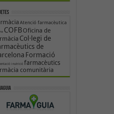
uetes
armàcia
Atenció farmacèutica
COFB
Oficina de
rma
Col·legi de
rmàcia
armacèutics de
Formació
arcelona
farmacèutics
entació i nutrició
rmàcia comunitària
aguia