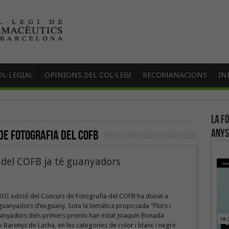
L·LEGIAL
OPINIONS DEL COL·LEGI
RECOMANACIONS
IN
B
La f
anys
de fotografia del COFB
a del COFB ja té guanyadors
a VIII edició del Concurs de Fotografia del COFB ha donat a
guanyadors d’enguany. Sota la temàtica proposada “Flors i
guanyadors dels primers premis han estat Joaquín Bonada
ís Barenys de Lacha, en les categories de color i blanc i negre