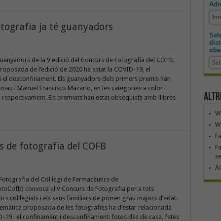
Adr
otografia ja té guanyadors
Sele
dis
obe
guanyadors de la V edició del Concurs de Fotografia del COFB.
roposada de l’edició de 2020 ha estat la COVID-19, el
i el desconfinament. Els guanyadors dels primers premis han
almau i Manuel Francisco Mazario, en les categories a color i
Altr
, respectivament. Els premiats han estat obsequiats amb llibres
We
We
F
s de fotografia del COFB
Fa
se
ÁG
Fotografia del Col·legi de Farmacèutics de
toCofb) convoca el V Concurs de Fotografia per a tots
ics col·legiats i els seus familiars de primer grau majors d’edat.
temàtica proposada de les fotografies ha d’estar relacionada
19 i el confinament i desconfinament: fotos des de casa, fetes