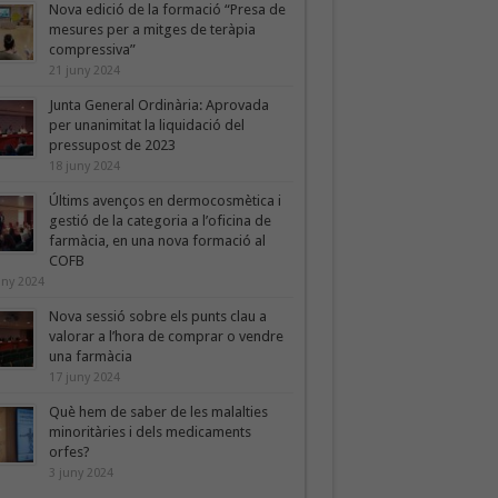
Nova edició de la formació “Presa de
mesures per a mitges de teràpia
compressiva”
21 juny 2024
Junta General Ordinària: Aprovada
per unanimitat la liquidació del
pressupost de 2023
18 juny 2024
Últims avenços en dermocosmètica i
gestió de la categoria a l’oficina de
farmàcia, en una nova formació al
COFB
uny 2024
Nova sessió sobre els punts clau a
valorar a l’hora de comprar o vendre
una farmàcia
17 juny 2024
Què hem de saber de les malalties
minoritàries i dels medicaments
orfes?
3 juny 2024