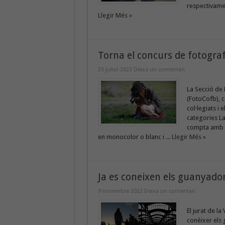
respectivamen
Llegir Més »
Torna el concurs de fotografi
25 juliol 2023
Deixa un comentari
La Secció de 
(FotoCofb), c
col·legiats i 
categories La 
compta amb d
en monocolor o blanc i ...
Llegir Més »
Ja es coneixen els guanyador
9 novembre 2022
Deixa un comentari
El jurat de l
conèixer els