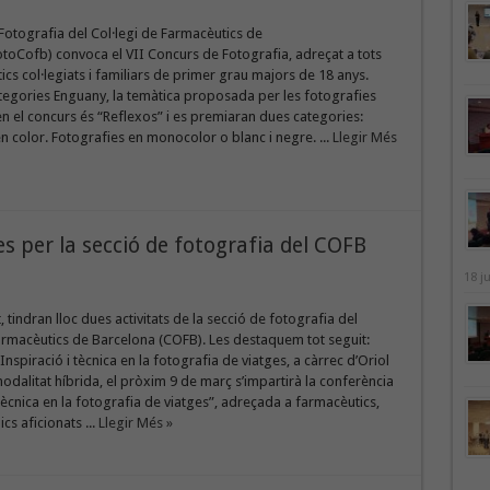
Fotografia del Col·legi de Farmacèutics de
toCofb) convoca el VII Concurs de Fotografia, adreçat a tots
ics col·legiats i familiars de primer grau majors de 18 anys.
tegories Enguany, la temàtica proposada per les fotografies
en el concurs és “Reflexos” i es premiaran dues categories:
n color. Fotografies en monocolor o blanc i negre. ...
Llegir Més
 per la secció de fotografia del COFB
18 j
tindran lloc dues activitats de la secció de fotografia del
armacèutics de Barcelona (COFB). Les destaquem tot seguit:
Inspiració i tècnica en la fotografia de viatges, a càrrec d’Oriol
dalitat híbrida, el pròxim 9 de març s’impartirà la conferència
 tècnica en la fotografia de viatges”, adreçada a farmacèutics,
ics aficionats ...
Llegir Més »