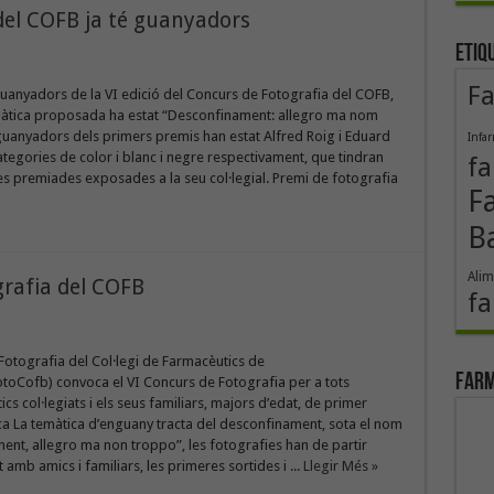
 del COFB ja té guanyadors
Etiq
F
guanyadors de la VI edició del Concurs de Fotografia del COFB,
màtica proposada ha estat “Desconfinament: allegro ma nom
guanyadors dels primers premis han estat Alfred Roig i Eduard
Infa
ategories de color i blanc i negre respectivament, que tindran
fa
es premiades exposades a la seu col·legial. Premi de fotografia
F
B
Alim
grafia del COFB
fa
Fotografia del Col·legi de Farmacèutics de
Farm
toCofb) convoca el VI Concurs de Fotografia per a tots
cs col·legiats i els seus familiars, majors d’edat, de primer
a La temàtica d’enguany tracta del desconfinament, sota el nom
nt, allegro ma non troppo”, les fotografies han de partir
mb amics i familiars, les primeres sortides i ...
Llegir Més »