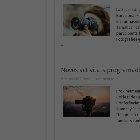
La Secció de 
Barcelona (Fo
els farmacèut
Temàtica i ca
participants 
Fotografies e
»
Noves activitats programades
9 febrer 2022
Deixa un comentari
Pròximament, 
Col·legi de F
Conferència: 
Alamany En mo
“Inspiració i
familiars i am