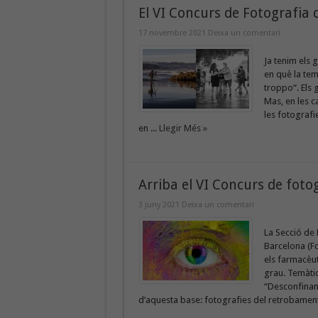
El VI Concurs de Fotografia
17 novembre 2021
Deixa un comentari
Ja tenim els 
en què la te
troppo“. Els 
Mas, en les c
les fotografi
en ...
Llegir Més »
Arriba el VI Concurs de foto
3 juny 2021
Deixa un comentari
La Secció de 
Barcelona (Fo
els farmacèuti
grau. Temàtic
“Desconfiname
d’aquesta base: fotografies del retrobament a