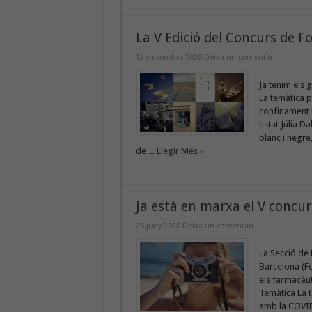
La V Edició del Concurs de F
12 novembre 2020
Deixa un comentari
Ja tenim els 
La temàtica p
confinament 
estat Júlia D
blanc i negre
de ...
Llegir Més »
Ja està en marxa el V concur
26 juny 2020
Deixa un comentari
La Secció de 
Barcelona (Fo
els farmacèut
Temàtica La 
amb la COVID-