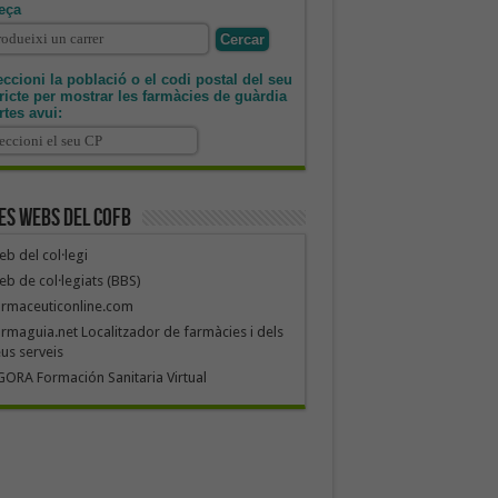
eça
ccioni la població o el codi postal del seu
tricte per mostrar les farmàcies de guàrdia
rtes avui:
es webs del COFB
b del col·legi
b de col·legiats (BBS)
armaceuticonline.com
rmaguia.net Localitzador de farmàcies i dels
us serveis
ORA Formación Sanitaria Virtual