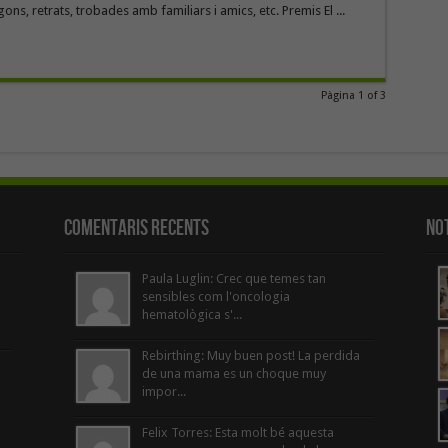
ons, retrats, trobades amb familiars i amics, etc. Premis El ...
Pàgina 1 of 3
Comentaris Recents
Not
Paula Luglin: Crec que temes tan
sensibles com l'oncologia
hematològica s'...
Rebirthing: Muy buen post! La perdida
de una mama es un choque muy
impor...
Felix Torres: Esta molt bé aquesta