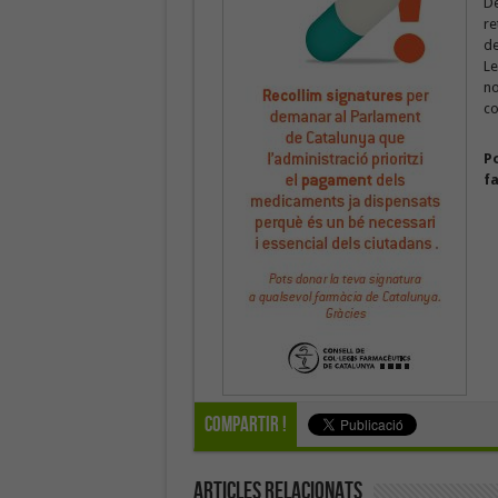
De
re
de
Le
no
co
Po
f
Compartir !
Articles Relacionats