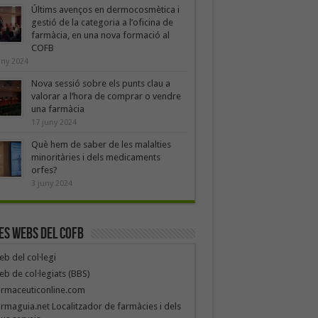
Últims avenços en dermocosmètica i
gestió de la categoria a l’oficina de
farmàcia, en una nova formació al
COFB
uny 2024
Nova sessió sobre els punts clau a
valorar a l’hora de comprar o vendre
una farmàcia
17 juny 2024
Què hem de saber de les malalties
minoritàries i dels medicaments
orfes?
3 juny 2024
es webs del COFB
b del col·legi
b de col·legiats (BBS)
armaceuticonline.com
rmaguia.net Localitzador de farmàcies i dels