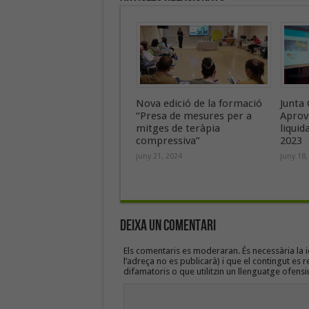
Nova edició de la formació
Junta 
“Presa de mesures per a
Aprov
mitges de teràpia
liquid
compressiva”
2023
juny 21, 2024
juny 18,
Deixa un Comentari
Els comentaris es moderaran. És necessària la id
l’adreça no es publicarà) i que el contingut es r
difamatoris o que utilitzin un llenguatge ofensi