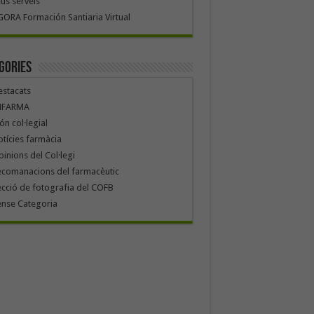
us serveis
ORA Formación Santiaria Virtual
gories
stacats
NFARMA
n col·legial
tícies farmàcia
inions del Col·legi
ecomanacions del farmacèutic
cció de fotografia del COFB
ense Categoria