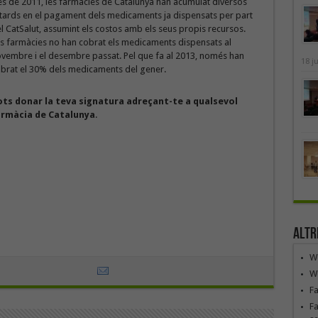
s de 2011, les farmàcies de Catalunya han acumulat diversos
tards en el pagament dels medicaments ja dispensats per part
l CatSalut, assumint els costos amb els seus propis recursos.
s farmàcies no han cobrat els medicaments dispensats al
vembre i el desembre passat. Pel que fa al 2013, només han
18 j
brat el 30% dels medicaments del gener.
ts donar la teva signatura adreçant-te a qualsevol
armàcia de Catalunya
.
Altr
We
We
F
Fa