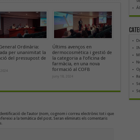
se
ÁG
Cate
De
General Ordinària:
Últims avenços en
I
ada per unanimitat la
dermocosmètica i gestió de
Mó
ació del pressupost de
la categoria a l’oficina de
No
farmàcia, en una nova
formació al COFB
Op
 2024
R
juny 18, 2024
Se
S
entificació de l’autor (nom, cognom i correu electrònic tot i que
efereixi a la temàtica del post. Seran eliminats els comentaris
u.