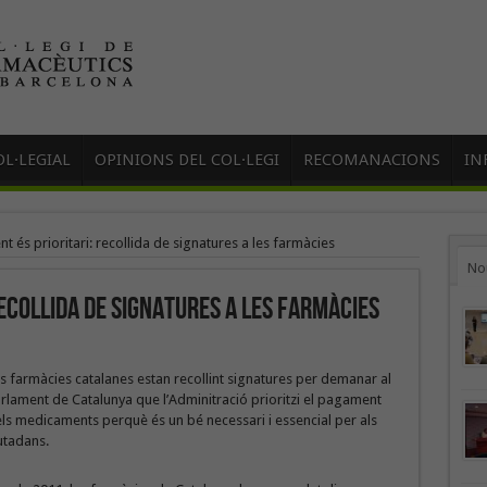
L·LEGIAL
OPINIONS DEL COL·LEGI
RECOMANACIONS
IN
 és prioritari: recollida de signatures a les farmàcies
No
ecollida de signatures a les farmàcies
s farmàcies catalanes estan recollint signatures per demanar al
rlament de Catalunya que l’Adminitració prioritzi el pagament
ls medicaments perquè és un bé necessari i essencial per als
utadans.