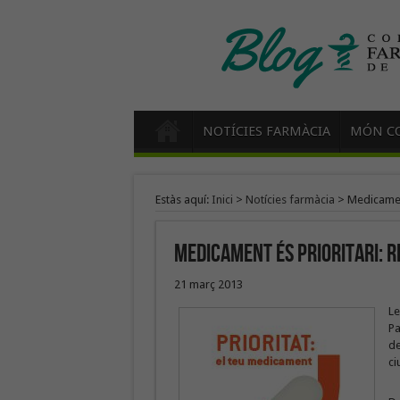
NOTÍCIES FARMÀCIA
MÓN CO
Estàs aquí:
Inici
>
Notícies farmàcia
>
Medicament
Medicament és prioritari: r
21 març 2013
Le
Pa
de
ci