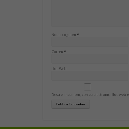
Nom i cognom
*
Correu
*
Lloc Web
Desa el meu nom, correu electrònic i lloc web