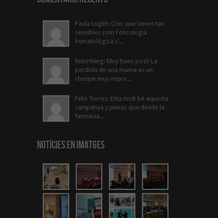
Paula Luglin: Crec que temes tan
sensibles com l'oncologia
hematològica s'...
Rebirthing: Muy buen post! La
perdida de una mama es un
choque muy impor...
Felix Torres: Esta molt bé aquesta
campanya y penso que desde la
farmacia...
Notícies en Imatges