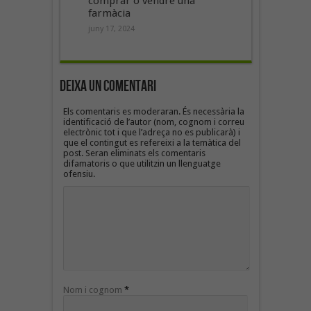
comprar o vendre una
farmàcia
juny 17, 2024
Deixa un Comentari
Els comentaris es moderaran. És necessària la
identificació de l’autor (nom, cognom i correu
electrònic tot i que l’adreça no es publicarà) i
que el contingut es refereixi a la temàtica del
post. Seran eliminats els comentaris
difamatoris o que utilitzin un llenguatge
ofensiu.
Nom i cognom
*