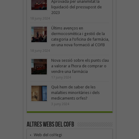
Aprovada per unanimitat la
liquidació del pressupost de
2023
18 juny 2024
Últims avenços en
dermocosmètica i gestió de la
categoria a l’oficina de farmàcia,
en una nova formació al COFB
18 juny 2024
Nova sessió sobre els punts clau
a valorar a l’hora de comprar o
vendre una farmàcia
17 juny 2024
Què hem de saber de les
malalties minoritàries i dels
medicaments orfes?
3 juny 2024
Altres webs del COFB
Web del col·legi