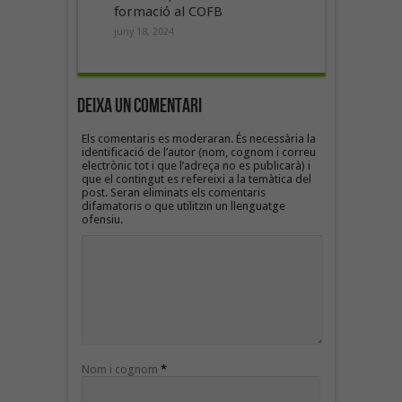
formació al COFB
juny 18, 2024
Deixa un Comentari
Els comentaris es moderaran. És necessària la
identificació de l’autor (nom, cognom i correu
electrònic tot i que l’adreça no es publicarà) i
que el contingut es refereixi a la temàtica del
post. Seran eliminats els comentaris
difamatoris o que utilitzin un llenguatge
ofensiu.
Nom i cognom
*