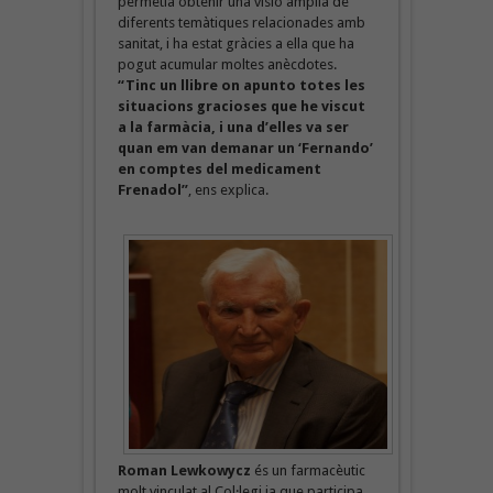
permetia obtenir una visió àmplia de
diferents temàtiques relacionades amb
sanitat, i ha estat gràcies a ella que ha
pogut acumular moltes anècdotes.
“Tinc un llibre on apunto totes les
situacions gracioses que he viscut
a la farmàcia, i una d’elles va ser
quan em van demanar un ‘Fernando’
en comptes del medicament
Frenadol”
, ens explica.
Roman Lewkowycz
és un farmacèutic
molt vinculat al Col·legi ja que participa