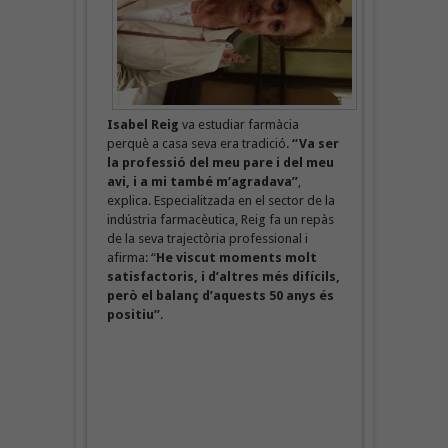
Isabel Reig
va estudiar farmàcia
perquè a casa seva era tradició.
“Va ser
la professió del meu pare i del meu
avi, i a mi també m’agradava”
,
explica. Especialitzada en el sector de la
indústria farmacèutica, Reig fa un repàs
de la seva trajectòria professional i
afirma: “
He viscut moments molt
satisfactoris, i d’altres més difícils,
però el balanç d’aquests 50 anys és
positiu”
.