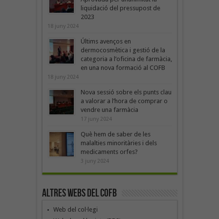
liquidació del pressupost de
2023
18 juny 2024
Últims avenços en
dermocosmètica i gestió de la
categoria a l’oficina de farmàcia,
en una nova formació al COFB
18 juny 2024
Nova sessió sobre els punts clau
a valorar a l’hora de comprar o
vendre una farmàcia
17 juny 2024
Què hem de saber de les
malalties minoritàries i dels
medicaments orfes?
3 juny 2024
Altres webs del COFB
Web del col·legi