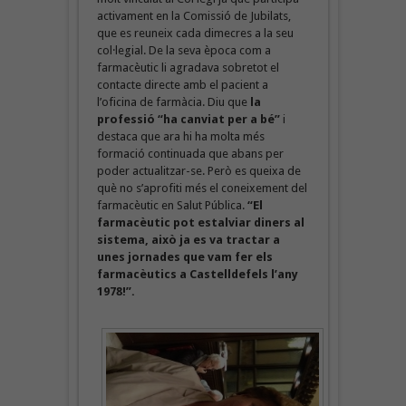
activament en la Comissió de Jubilats,
que es reuneix cada dimecres a la seu
col·legial. De la seva època com a
farmacèutic li agradava sobretot el
contacte directe amb el pacient a
l’oficina de farmàcia. Diu que
la
professió “ha canviat per a bé”
i
destaca que ara hi ha molta més
formació continuada que abans per
poder actualitzar-se. Però es queixa de
què no s’aprofiti més el coneixement del
farmacèutic en Salut Pública.
“El
farmacèutic pot estalviar diners al
sistema, això ja es va tractar a
unes jornades que vam fer els
farmacèutics a Castelldefels l’any
1978!”.