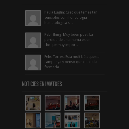
Paula Luglin: Crec que temes tan
sensibles com l'oncologia
hematològica s'...
Rebirthing: Muy buen post! La
perdida de una mama es un
choque muy impor...
Felix Torres: Esta molt bé aquesta
campanya y penso que desde la
farmacia...
Notícies en Imatges