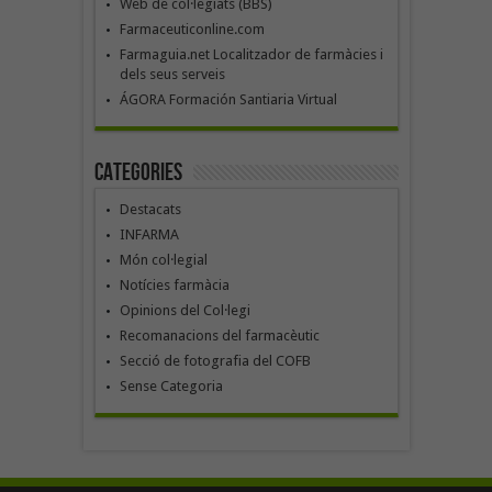
Web de col·legiats (BBS)
Farmaceuticonline.com
Farmaguia.net Localitzador de farmàcies i
dels seus serveis
ÁGORA Formación Santiaria Virtual
Categories
Destacats
INFARMA
Món col·legial
Notícies farmàcia
Opinions del Col·legi
Recomanacions del farmacèutic
Secció de fotografia del COFB
Sense Categoria