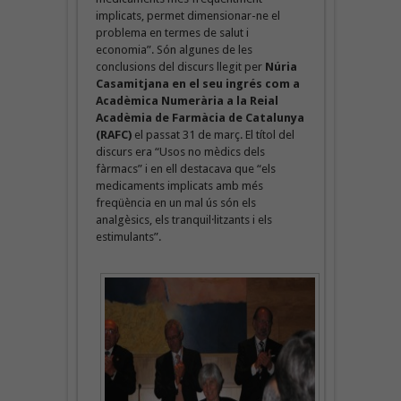
implicats, permet dimensionar-ne el
problema en termes de salut i
economia”. Són algunes de les
conclusions del discurs llegit per
Núria
Casamitjana en el seu ingrés com a
Acadèmica Numerària a la Reial
Acadèmia de Farmàcia de Catalunya
(RAFC)
el passat 31 de març. El títol del
discurs era “Usos no mèdics dels
fàrmacs” i en ell destacava que “els
medicaments implicats amb més
freqüència en un mal ús són els
analgèsics, els tranquil·litzants i els
estimulants”.