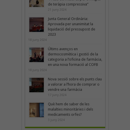
de teràpia compressiva”
21 juny 2024
Junta General Ordinària:
Aprovada per unanimitat la
liquidació del pressupost de
2023
18 juny 2024
Últims avenços en
dermocosmètica i gestió de la
categoria a l’oficina de farmàcia,
en una nova formació al COFB
18 juny 2024
Nova sessió sobre els punts clau
a valorar a l’hora de comprar o
vendre una farmàcia
17 juny 2024
Què hem de saber de les
malalties minoritàries i dels
medicaments orfes?
3 juny 2024