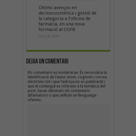
Últims avenços en
dermocosmètica i gestió de
la categoria a l’oficina de
farmàcia, en una nova
formació al COFB
juny 18, 2024
Deixa un Comentari
Els comentaris es moderaran. És necessària la
identificació de l’autor (nom, cognom i correu
electrònic tot i que l’adreça no es publicarà) i
que el contingut es refereixi a la temàtica del
post. Seran eliminats els comentaris
difamatoris o que utilitzin un llenguatge
ofensiu.