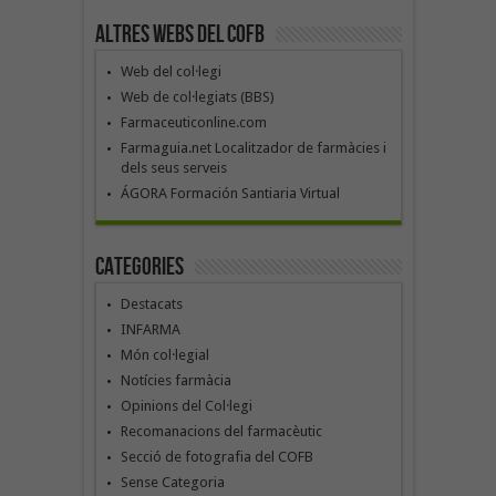
Altres webs del COFB
Web del col·legi
Web de col·legiats (BBS)
Farmaceuticonline.com
Farmaguia.net Localitzador de farmàcies i
dels seus serveis
ÁGORA Formación Santiaria Virtual
Categories
Destacats
INFARMA
Món col·legial
Notícies farmàcia
Opinions del Col·legi
Recomanacions del farmacèutic
Secció de fotografia del COFB
Sense Categoria