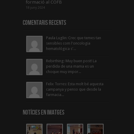
formació al COFB
18 juny 2024
Comentaris Recents
Paula Luglin: Crec que temes tan
sensibles com l'oncologia
hematològica s'...
Rebirthing: Muy buen post! La
perdida de una mama es un
choque muy impor...
Felix Torres: Esta molt bé aquesta
campanya y penso que desde la
farmacia...
Notícies en Imatges