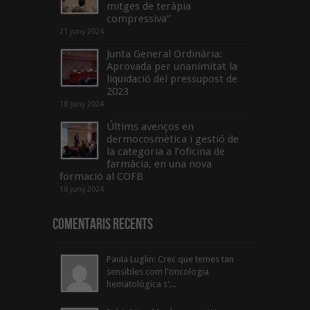
mitges de teràpia
compressiva”
21 juny 2024
Junta General Ordinària:
Aprovada per unanimitat la
liquidació del pressupost de
2023
18 juny 2024
Últims avenços en
dermocosmètica i gestió de
la categoria a l’oficina de
farmàcia, en una nova
formació al COFB
18 juny 2024
Comentaris Recents
Paula Luglin: Crec que temes tan
sensibles com l'oncologia
hematològica s'...