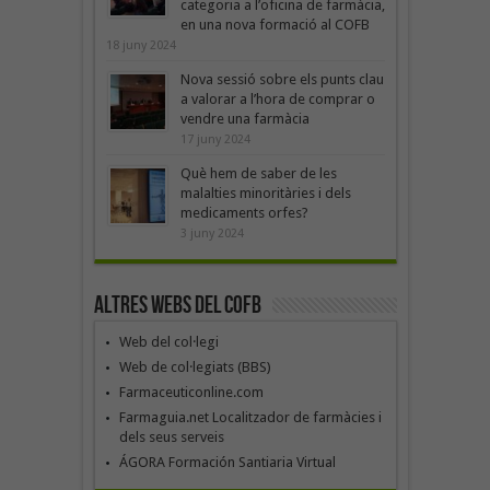
categoria a l’oficina de farmàcia,
en una nova formació al COFB
18 juny 2024
Nova sessió sobre els punts clau
a valorar a l’hora de comprar o
vendre una farmàcia
17 juny 2024
Què hem de saber de les
malalties minoritàries i dels
medicaments orfes?
3 juny 2024
Altres webs del COFB
Web del col·legi
Web de col·legiats (BBS)
Farmaceuticonline.com
Farmaguia.net Localitzador de farmàcies i
dels seus serveis
ÁGORA Formación Santiaria Virtual