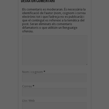
Deixa un Comentari
Els comentaris es moderaran. És necessària la
identificació de l’autor (nom, cognom i correu
electrònic tot i que l’adreça no es publicarà) i
que el contingut es refereixi a la temàtica del
post. Seran eliminats els comentaris
difamatoris o que utilitzin un llenguatge
ofensiu.
Nom i cognom
*
Correu
*
Lloc Web