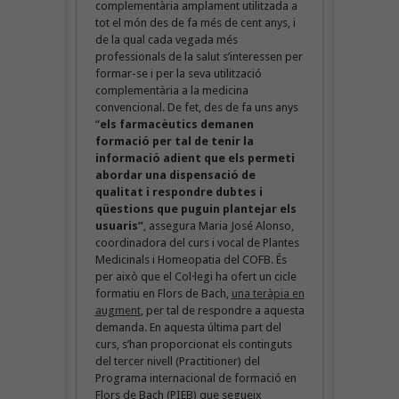
complementària amplament utilitzada a
tot el món des de fa més de cent anys, i
de la qual cada vegada més
professionals de la salut s’interessen per
formar-se i per la seva utilització
complementària a la medicina
convencional. De fet, des de fa uns anys
“
els farmacèutics demanen
formació per tal de tenir la
informació adient que els permeti
abordar una dispensació de
qualitat i respondre dubtes i
qüestions que puguin plantejar els
usuaris”
, assegura Maria José Alonso,
coordinadora del curs i vocal de Plantes
Medicinals i Homeopatia del COFB. És
per això que el Col·legi ha ofert un cicle
formatiu en Flors de Bach,
una teràpia en
augment
, per tal de respondre a aquesta
demanda. En aquesta última part del
curs, s’han proporcionat els continguts
del tercer nivell (Practitioner) del
Programa internacional de formació en
Flors de Bach (PIEB) que segueix