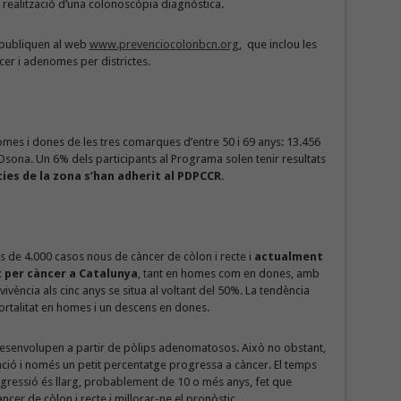
a realització d’una colonoscòpia diagnòstica.
s publiquen al web
www.prevenciocolonbcn.org
, que inclou les
ncer i adenomes per districtes.
homes i dones de les tres comarques d’entre 50 i 69 anys: 13.456
’Osona. Un 6% dels participants al Programa solen tenir resultats
ies de la zona s’han adherit al PDPCCR.
 de 4.000 casos nous de càncer de còlon i recte i
actualment
 per càncer a Catalunya
, tant en homes com en dones, amb
vivència als cinc anys se situa al voltant del 50%. La tendència
mortalitat en homes i un descens en dones.
 desenvolupen a partir de pòlips adenomatosos. Això no obstant,
ació i només un petit percentatge progressa a càncer. El temps
gressió és llarg, probablement de 10 o més anys, fet que
cer de còlon i recte i millorar-ne el pronòstic.