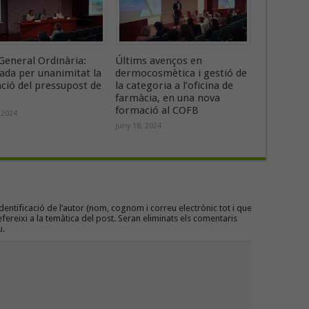
General Ordinària:
Últims avenços en
ada per unanimitat la
dermocosmètica i gestió de
ació del pressupost de
la categoria a l’oficina de
farmàcia, en una nova
formació al COFB
 2024
juny 18, 2024
entificació de l’autor (nom, cognom i correu electrònic tot i que
efereixi a la temàtica del post. Seran eliminats els comentaris
u.