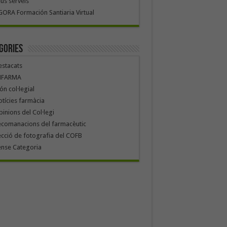
us serveis
ORA Formación Santiaria Virtual
gories
stacats
NFARMA
n col·legial
tícies farmàcia
inions del Col·legi
ecomanacions del farmacèutic
cció de fotografia del COFB
ense Categoria