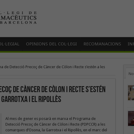
L·LEGIAL
OPINIONS DEL COL·LEGI
RECOMANACIONS
IN
a de Detecció Precoç de Càncer de Còlon i Recte s’estén a les
No
coç de Càncer de Còlon i Recte s’estén
 Garrotxa i el Ripollès
Al mes de gener es posarà en marxa el Programa de
Detecció Precoç de Càncer de Còlon i Recte (PDPCCR) a les
comarques d’Osona, la Garrotxa i el Ripollès, en el marc del