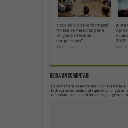
Nova edició de la formació
Junta 
“Presa de mesures per a
Aprov
mitges de teràpia
liquid
compressiva”
2023
juny 21, 2024
juny 18,
Deixa un Comentari
Els comentaris es moderaran. És necessària la id
l’adreça no es publicarà) i que el contingut es r
difamatoris o que utilitzin un llenguatge ofensi