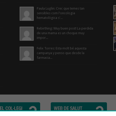
Paula Luglin: Crec que temes tan
sensibles com l'oncologia
hematològica s'...
Rebirthing: Muy buen post! La perdida
de una mama es un choque muy
impor...
Felix Torres: Esta molt bé aquesta
campanya y penso que desde la
farmacia...