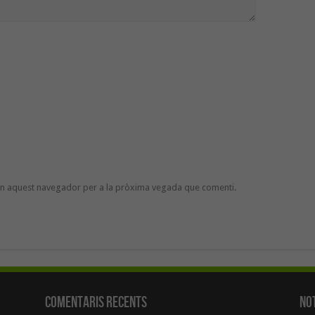
 en aquest navegador per a la pròxima vegada que comenti.
Comentaris Recents
Not