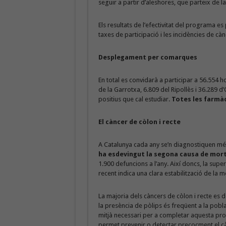
seguir a partir d’aleshores, que parteix de l
Els resultats de l’efectivitat del programa e
taxes de participació i les incidències de cà
Desplegament per comarques
En total es convidarà a participar a 56.554 
de la Garrotxa, 6.809 del Ripollès i 36.289 d
positius que cal estudiar.
Totes les farmàc
El càncer de còlon i recte
A Catalunya cada any se’n diagnostiquen més
ha esdevingut la segona causa de mort
1.900 defuncions a l’any. Així doncs, la super
recent indica una clara estabilització de la 
La majoria dels càncers de còlon i recte es
la presència de pòlips és freqüent a la pobl
mitjà necessari per a completar aquesta pro
permet prevenir o detectar precoçment el càn