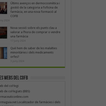
Últims avenços en dermocosmètica i
gestió de la categoria a l’oficina de
farmàcia, en una nova formació al
COFB
uny 2024
Nova sessió sobre els punts clau a
valorar a l’hora de comprar o vendre
una farmàcia
17 juny 2024
Què hem de saber de les malalties
minoritàries i dels medicaments
orfes?
3 juny 2024
es webs del COFB
b del col·legi
b de col·legiats (BBS)
armaceuticonline.com
rmaguia.net Localitzador de farmàcies i dels