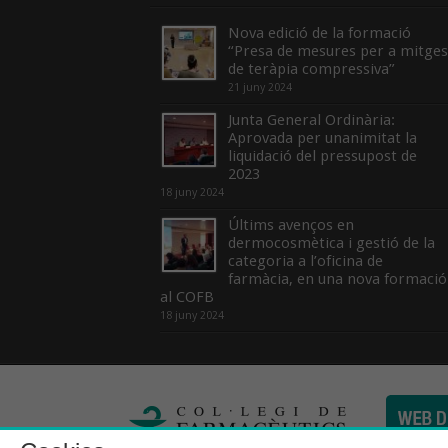
Nova edició de la formació
“Presa de mesures per a mitges
de teràpia compressiva”
21 juny 2024
Junta General Ordinària:
Aprovada per unanimitat la
liquidació del pressupost de
2023
18 juny 2024
Últims avenços en
dermocosmètica i gestió de la
categoria a l’oficina de
farmàcia, en una nova formació
al COFB
18 juny 2024