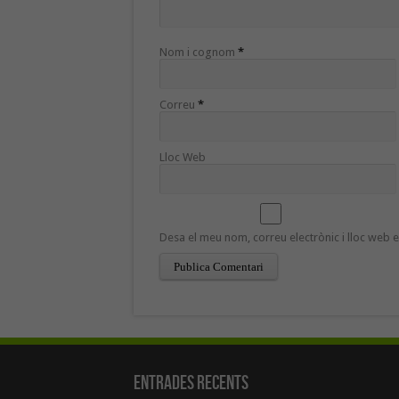
Nom i cognom
*
Correu
*
Lloc Web
Desa el meu nom, correu electrònic i lloc web
Entrades recents