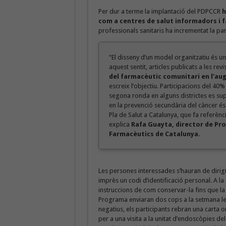
Per dur a terme la implantació del PDPCCR
h
com a centres de salut informadors i fa
professionals sanitaris ha incrementat la par
“El disseny d’un model organitzatiu és un
aquest sentit, articles publicats a les re
del farmacèutic comunitari en l’au
escreix l’objectiu. Participacions del 40% 
segona ronda en alguns districtes es sup
en la prevenció secundària del càncer és la
Pla de Salut a Catalunya, que fa referènci
explica
Rafa Guayta, director de Proj
Farmacèutics de Catalunya
.
Les persones interessades s’hauran de dirigi
imprès un codi d’identificació personal. A la 
instruccions de com conservar-la fins que la
Programa enviaran dos cops a la setmana les
negatius, els participants rebran una carta on
per a una visita a la unitat d’endoscòpies del