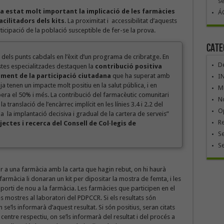
se
a estat molt important la implicació de les farmàcies
ÁG
cilitadors dels kits
. La proximitat i accessibilitat d’aquests
ticipació de la població susceptible de fer-se la prova.
Cate
 dels punts cabdals en l’èxit d’un programa de cribratge. En
De
vistes especialitzades destaquen la
contribució positiva
gment de la participació ciutadana
que ha superat amb
I
ja tenen un impacte molt positiu en la salut pública, i en
Mó
era el 50% i més. La contribució del farmacèutic comunitari
No
 translació de l’encàrrec implícit en les línies 3.4 i 2.2 del
Op
a la implantació decisiva i gradual de la cartera de serveis”
R
ectes i recerca del Consell de Col·legis de
Se
S
r a una farmàcia amb la carta que hagin rebut, on hi haurà
farmàcia li donaran un kit per dipositar la mostra de femta, i les
 porti de nou a la farmàcia. Les farmàcies que participen en el
 mostres al laboratori del PDPCCR. Si els resultats són
 se’ls informarà d’aquest resultat. Si són positius, seran citats
 centre respectiu, on se’ls informarà del resultat i del procés a