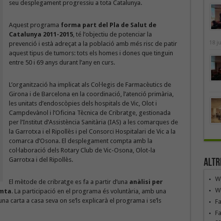
seu desplegament progressiu a tota Catalunya.
Aquest programa
forma part del Pla de Salut de
Catalunya 2011-2015
, té l’objectiu de potenciar la
18 j
prevenció i està adreçat a la població amb més risc de patir
aquest tipus de tumors: tots els homes i dones que tinguin
entre 50 i 69 anys durant l’any en curs.
L’organització ha implicat als Col·legis de Farmacèutics de
Girona i de Barcelona en la coordinació, l’atenció primària,
les unitats d’endoscòpies dels hospitals de Vic, Olot i
Campdevànol i l’Oficina Tècnica de Cribratge, gestionada
per l’Institut d’Assistència Sanitària (IAS) a les comarques de
la Garrotxa i el Ripollès i pel Consorci Hospitalari de Vic a la
comarca d’Osona. El desplegament compta amb la
col·laboració dels Rotary Club de Vic-Osona, Olot-la
Garrotxa i del Ripollès.
Altr
We
El mètode de cribratge es fa a partir d’una
anàlisi per
We
emta
. La participació en el programa és voluntària, amb una
una carta a casa seva on se’ls explicarà el programa i se’ls
F
Fa