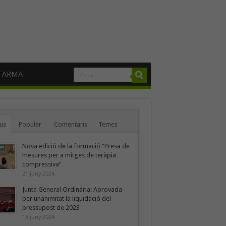
FARMA
us
Popular
Comentaris
Temes
Nova edició de la formació “Presa de
mesures per a mitges de teràpia
compressiva”
21 juny 2024
Junta General Ordinària: Aprovada
per unanimitat la liquidació del
pressupost de 2023
18 juny 2024